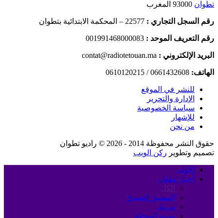
تطوان
93000 المغرب
رقم السجل التجاري :
22577 – المحكمة الابتدائية بتطوان
رقم التعريف الموحد :
001991468000083
البريد الإلكتروني :
contat@radiotetouan.ma
الهاتف:
0661432608 / 0610120215
للنشر في الموقع
الإدارة والتحرير
سياسة الخصوصية
للإشهار
من نحن
حقوق النشر محفوظة 2014 - 2026 © راديو تطوان
تصميم وتطوير
ركن الويب
الأولى
أخبار تطوان
الكل
المضيق الفنيدق
مرتيل
سبته المحتلة