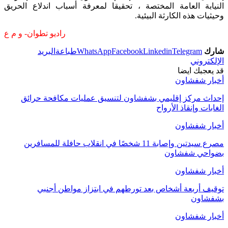
النيابة العامة المختصة ، تحقيقا لمعرفة أسباب اندلاع الحريق
وحيثيات هذه الكارثة البيئية.
راديو تطوان- و م ع
شارك
Telegram
Linkedin
Facebook
WhatsApp
طباعة
البريد
الإلكتروني
قد يعجبك ايضا
أخبار شفشاون
إحداث مركز إقليمي بشفشاون لتنسيق عمليات مكافحة حرائق
الغابات وإنقاذ الأرواح
أخبار شفشاون
مصرع سيدتين وإصابة 11 شخصًا في انقلاب حافلة للمسافرين
بضواحي شفشاون
أخبار شفشاون
توقيف أربعة أشخاص بعد تورطهم في ابتزاز مواطن أجنبي
بشفشاون
أخبار شفشاون