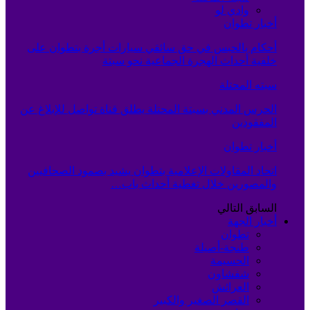
وادي لو
أخبار تطوان
أحكام بالحبس في حق سائقي سيارات أجرة بتطوان على
خلفية أحداث الهجرة الجماعية نحو سبتة
سبته المحتلة
الحرس المدني بسبتة المحتلة يطلق قناة تواصل للإبلاغ عن
المفقودين
أخبار تطوان
اتحاد المقاولات الإعلامية بتطوان يشيد بصمود الصحافيين
والمصورين خلال تغطية أحداث باب…
السابق
التالي
أخبار الجهة
تطوان
طنجة-أصيلة
الحسيمة
شفشاون
العرائش
القصر الصغير والكبير