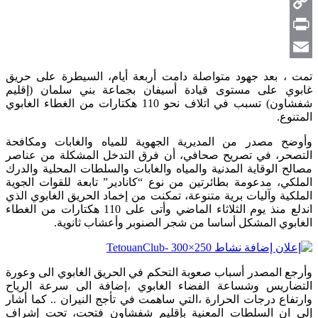
Telegram
Copy
Link
Print
Email
تمت ، بعد جهود متواصلة دامت أربعة أيام، السيطرة على حريق
غابوي على مستوى قيادة أسيفان بجماعة بني سلمان (إقليم
شفشاون) تسبب في اتلاف نحو 110 هكتارات من الغطاء الغابوي
المتنوع.
وأوضح مصدر من المديرية الجهوية للمياه والغابات ومكافحة
التصحر، في تصريح صحافي، أن فرق التدخل المشكلة من عناصر
مصالح الوقاية المدنية والمياه والغابات والسلطات المحلية والدرك
الملكي، مدعومة بطائرتين من نوع “كانادير” تابعة للقوات الجوية
الملكية وآليات برية متنوعة، تمكنت من إخماد الحريق الغابوي الذي
اندلع منذ يوم الثلاثاء الماضي وأتى على 110 هكتارات من الغطاء
الغابوي المشكل أساسا من شجر الصنوبر وأعشاب ثانوية.
وأرجع المصدر أسباب صعوبة التحكم في الحريق الغابوي الى وعورة
التضاريس وشساعة الفضاء الغابوي ،إضافة الى سرعة الرياح
وارتفاع درجات الحرارة ،التي ساهمت في تأجج النيران .. كما أشار
إلى ان السلطات المعنية بإقليم شفشاون فتحت، تحت إشراف