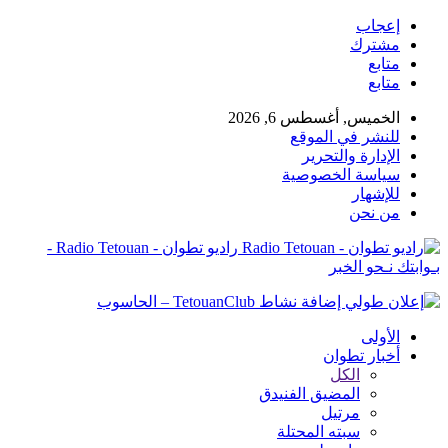
إعجاب
مشترك
متابع
متابع
الخميس, أغسطس 6, 2026
للنشر في الموقع
الإدارة والتحرير
سياسة الخصوصية
للإشهار
من نحن
راديو تطوان - Radio Tetouan -
بـوابتك نـحو الخبر
الأولى
أخبار تطوان
الكل
المضيق الفنيدق
مرتيل
سبته المحتلة