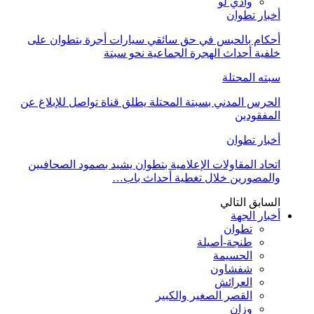
وادي لو
أخبار تطوان
أحكام بالحبس في حق سائقي سيارات أجرة بتطوان على
خلفية أحداث الهجرة الجماعية نحو سبتة
سبته المحتلة
الحرس المدني بسبتة المحتلة يطلق قناة تواصل للإبلاغ عن
المفقودين
أخبار تطوان
اتحاد المقاولات الإعلامية بتطوان يشيد بصمود الصحافيين
والمصورين خلال تغطية أحداث باب…
السابق
التالي
أخبار الجهة
تطوان
طنجة-أصيلة
الحسيمة
شفشاون
العرائش
القصر الصغير والكبير
وزان