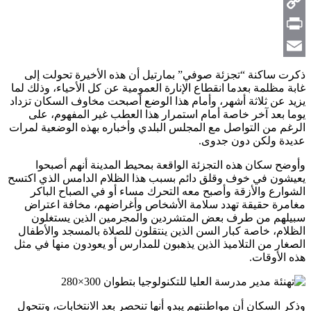
Telegram
Copy
Link
Print
Email
ذكرت ساكنة “تجزئة صوفي” بمارتيل أن هذه الأخيرة تحولت إلى
غابة مظلمة بعدما انقطاع الإنارة العمومية عن كل الأحياء، وذلك لما
يزيد عن ثلاثة أشهر، وأمام هذا الوضع أصبحت مخاوف السكان تزداد
يوما بعد آخر خاصة أمام استمرار هذا العطب غير المفهوم، على
الرغم من التواصل مع المجلس البلدي وأخباره بهذه الوضعية لمرات
عديدة ولكن دون جدوى.
وأوضح سكان هذه التجزئة الواقعة بمحيط المدينة أنهم أصبحوا
يعيشون في خوف وقلق دائم بسبب هذا الظلام الدامس الذي اكتسح
الشوارع والأزقة وأصبح معه التحرك مساء أو في الصباح الباكر
مغامرة حقيقة تهدد سلامة الأشخاص وأغراضهم، مخافة اعتراض
سبيلهم من طرف بعض المتشردين والمجرمين الذين يستغلون
الظلام، خاصة كبار السن الذين ينتقلون للصلاة بالمسجد والأطفال
الصغار من التلاميذ الذين يذهبون للمدارس أو يعودون منها في مثل
هذه الأوقات.
وذكر السكان أن مواطنتهم يبدو أنها تنحصر بعد الانتخابات، وتتحول