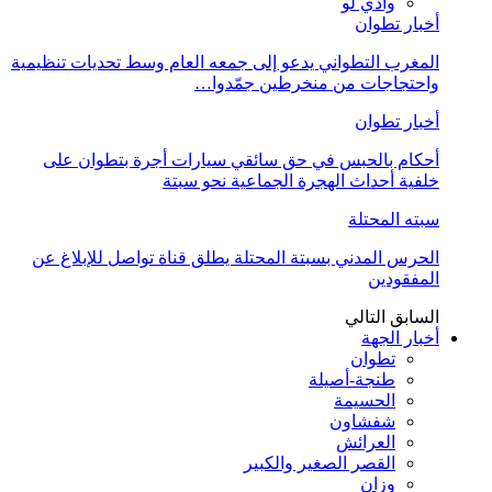
وادي لو
أخبار تطوان
المغرب التطواني يدعو إلى جمعه العام وسط تحديات تنظيمية
واحتجاجات من منخرطين جمّدوا…
أخبار تطوان
أحكام بالحبس في حق سائقي سيارات أجرة بتطوان على
خلفية أحداث الهجرة الجماعية نحو سبتة
سبته المحتلة
الحرس المدني بسبتة المحتلة يطلق قناة تواصل للإبلاغ عن
المفقودين
السابق
التالي
أخبار الجهة
تطوان
طنجة-أصيلة
الحسيمة
شفشاون
العرائش
القصر الصغير والكبير
وزان