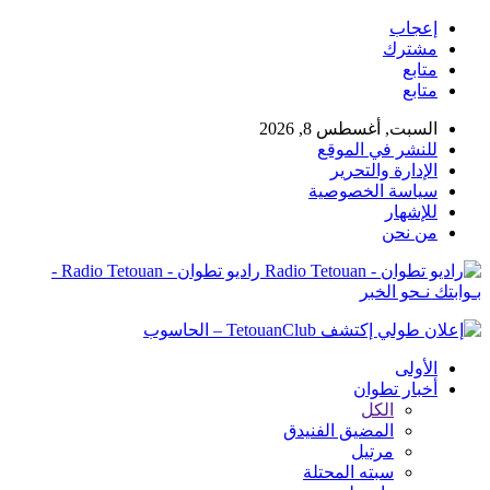
إعجاب
مشترك
متابع
متابع
السبت, أغسطس 8, 2026
للنشر في الموقع
الإدارة والتحرير
سياسة الخصوصية
للإشهار
من نحن
راديو تطوان - Radio Tetouan -
بـوابتك نـحو الخبر
الأولى
أخبار تطوان
الكل
المضيق الفنيدق
مرتيل
سبته المحتلة