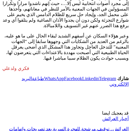
إلى مجرد أصوات انتخابية ليس إلا…، حيث إنهم ناشدوا مرارا وتكرارا
المسؤولين في الجهات المعنية بالأمر للنظر في معاناتهم، وأخذها
على محمل الجد، وإيجاد حل سريع للظلام الدامس الذي يخيم على
شوارع التجزئة ولكن دون أن يجدوا الآذان الصاغية ولم يتلقوا أي وعد
برفع هذا الضرر عنهم غير التسويف واللامبالاة.
وعبر هؤلاء السكان عن أسفهم الشديد لبقاء الحال على ما هو عليه،
بالرغم من العديد من الشكايات التي وجهوها سابقا إلى “الجهات
المعنية” للتدخل العاجل وتجاوز هذا المشكل الذي أضحى يعرقل
الحياة الطبيعية التي أصبحت مهددة بالاعتداءات التي يتعرضون لها،
وبسبب حوادث يكون الظلام سببا مباشرا فيها.
فكري ولدعلي
شارك
Telegram
Linkedin
Facebook
WhatsApp
طباعة
البريد
الإلكتروني
قد يعجبك ايضا
أخبار العرائش
العرائش.. توقيف مرشحة للهجرة السرية بعد تصريحات واتهامات