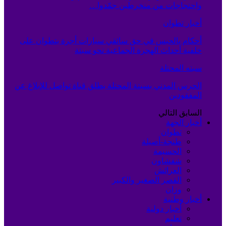
واحتجاجات من منخرطين جمّدوا…
أخبار تطوان
أحكام بالحبس في حق سائقي سيارات أجرة بتطوان على
خلفية أحداث الهجرة الجماعية نحو سبتة
سبته المحتلة
الحرس المدني بسبتة المحتلة يطلق قناة تواصل للإبلاغ عن
المفقودين
السابق
التالي
أخبار الجهة
تطوان
طنجة-أصيلة
الحسيمة
شفشاون
العرائش
القصر الصغير والكبير
وزان
أخبار وطنية
أخبار دولية
تعليم