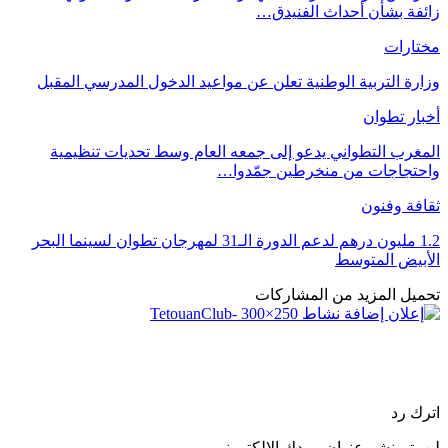
زائفة بشأن أحداث الفنيدق…
مختارات
وزارة التربية الوطنية تعلن عن مواعيد الدخول المدرسي المقبل
أخبار تطوان
المغرب التطواني يدعو إلى جمعه العام وسط تحديات تنظيمية
واحتجاجات من منخرطين جمّدوا…
ثقافة وفنون
1.2 مليون درهم لدعم الدورة الـ31 لمهرجان تطوان لسينما البحر
الأبيض المتوسط
تحميل المزيد من المشاركات
اترك رد
لن يتم نشر عنوان بريدك الإلكتروني.