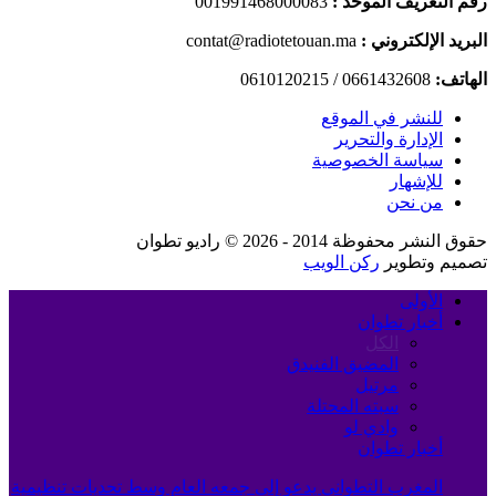
رقم التعريف الموحد :
001991468000083
البريد الإلكتروني :
contat@radiotetouan.ma
الهاتف:
0661432608 / 0610120215
للنشر في الموقع
الإدارة والتحرير
سياسة الخصوصية
للإشهار
من نحن
حقوق النشر محفوظة 2014 - 2026 © راديو تطوان
تصميم وتطوير
ركن الويب
الأولى
أخبار تطوان
الكل
المضيق الفنيدق
مرتيل
سبته المحتلة
وادي لو
أخبار تطوان
المغرب التطواني يدعو إلى جمعه العام وسط تحديات تنظيمية