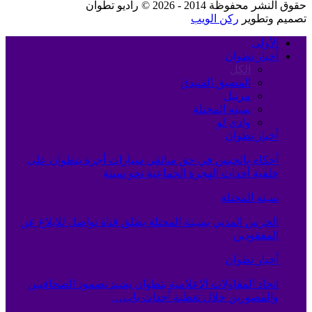
حقوق النشر محفوظة 2014 - 2026 © راديو تطوان
تصميم وتطوير
ركن الويب
الأولى
أخبار تطوان
الكل
المضيق الفنيدق
مرتيل
سبته المحتلة
وادي لو
أخبار تطوان
أحكام بالحبس في حق سائقي سيارات أجرة بتطوان على
خلفية أحداث الهجرة الجماعية نحو سبتة
سبته المحتلة
الحرس المدني بسبتة المحتلة يطلق قناة تواصل للإبلاغ عن
المفقودين
أخبار تطوان
اتحاد المقاولات الإعلامية بتطوان يشيد بصمود الصحافيين
والمصورين خلال تغطية أحداث باب…