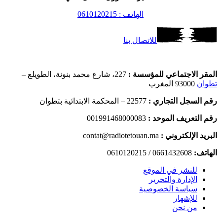
الهاتف : 0610120215
للاتصال بنا
المقر الاجتماعي للمؤسسة :
227، شارع محمد بنونة، الطويلع –
تطوان
93000 المغرب
رقم السجل التجاري :
22577 – المحكمة الابتدائية بتطوان
رقم التعريف الموحد :
001991468000083
البريد الإلكتروني :
contat@radiotetouan.ma
الهاتف:
0661432608 / 0610120215
للنشر في الموقع
الإدارة والتحرير
سياسة الخصوصية
للإشهار
من نحن