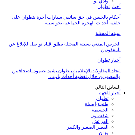
وادي لو
أخبار تطوان
أحكام بالحبس في حق سائقي سيارات أجرة بتطوان على
خلفية أحداث الهجرة الجماعية نحو سبتة
سبته المحتلة
الحرس المدني بسبتة المحتلة يطلق قناة تواصل للإبلاغ عن
المفقودين
أخبار تطوان
اتحاد المقاولات الإعلامية بتطوان يشيد بصمود الصحافيين
والمصورين خلال تغطية أحداث باب…
السابق
التالي
أخبار الجهة
تطوان
طنجة-أصيلة
الحسيمة
شفشاون
العرائش
القصر الصغير والكبير
وزان