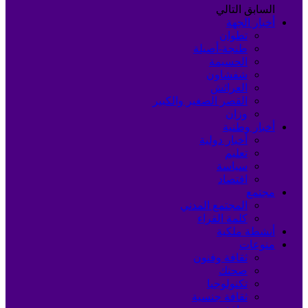
السابق
التالي
أخبار الجهة
تطوان
طنجة-أصيلة
الحسيمة
شفشاون
العرائش
القصر الصغير والكبير
وزان
أخبار وطنية
أخبار دولية
تعليم
سياسة
اقتصاد
مجتمع
المجتمع المدني
كلمة القراء
أنشطة ملكية
منوعات
ثقافة وفنون
صحتك
تكنولوجيا
ثقافة جنسية