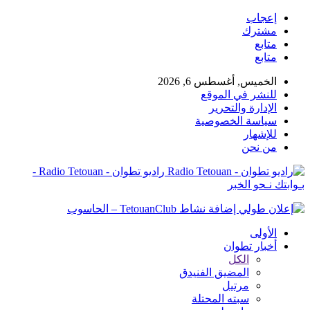
إعجاب
مشترك
متابع
متابع
الخميس, أغسطس 6, 2026
للنشر في الموقع
الإدارة والتحرير
سياسة الخصوصية
للإشهار
من نحن
راديو تطوان - Radio Tetouan -
بـوابتك نـحو الخبر
الأولى
أخبار تطوان
الكل
المضيق الفنيدق
مرتيل
سبته المحتلة