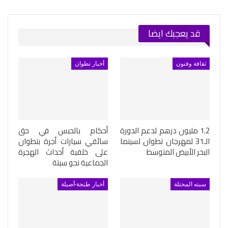
Telegram
طباعة
البريد الإلكتروني
قد يعجبك ايضا
ثقافة وفنون
أخبار تطوان
1.2 مليون درهم لدعم الدورة
أحكام بالحبس في حق
الـ31 لمهرجان تطوان لسينما
سائقي سيارات أجرة بتطوان
البحر الأبيض المتوسط
على خلفية أحداث الهجرة
الجماعية نحو سبتة
سبته المحتلة
أخبار طنجة-أصيلة