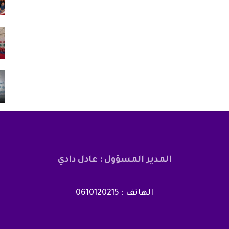
أغسطس 2, 2026
دعم الدورة الـ31 لمهرجان
اتحاد المقاولات الإعلامية بتطوان يشيد بصمود
الصحافيين…
أغسطس 3, 2026
لدخول
الحرس المدني بسبتة المحتلة يطلق قناة
تواصل للإبلاغ عن…
أغسطس 5, 2026
المدير المسؤول : عادل دادي
الهاتف : 0610120215