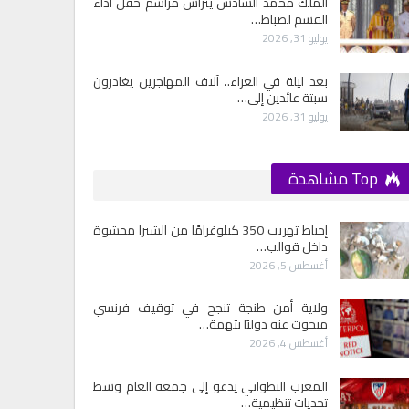
الملك محمد السادس يترأس مراسم حفل أداء
القسم لضباط…
يوليو 31, 2026
بعد ليلة في العراء.. آلاف المهاجرين يغادرون
سبتة عائدين إلى…
يوليو 31, 2026
Top مشاهدة
إحباط تهريب 350 كيلوغرامًا من الشيرا محشوة
داخل قوالب…
أغسطس 5, 2026
ولاية أمن طنجة تنجح في توقيف فرنسي
مبحوث عنه دوليًا بتهمة…
أغسطس 4, 2026
المغرب التطواني يدعو إلى جمعه العام وسط
تحديات تنظيمية…