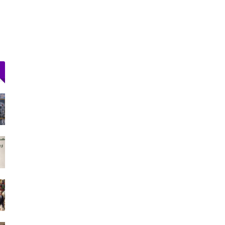
لدخول
إحباط تهريب 350 كيلوغرامًا من الشيرا محشوة
داخل قوالب…
أغسطس 5, 2026
 وسط
ولاية أمن طنجة تنجح في توقيف فرنسي
مبحوث عنه دوليًا بتهمة…
أغسطس 4, 2026
دعم الدورة الـ31 لمهرجان
حكومة سبتة: بين 3 و5 آلاف مهاجر ما زالوا
داخل المدينة و862…
أغسطس 3, 2026