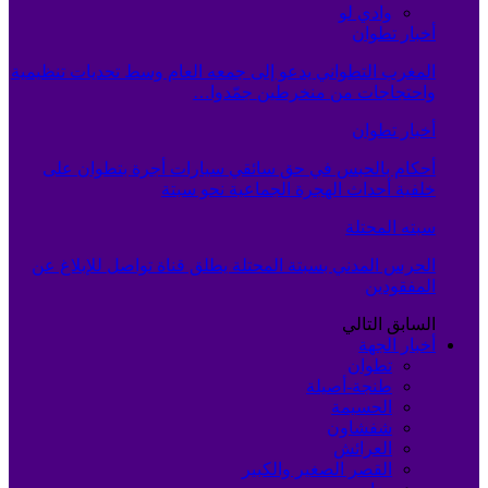
وادي لو
أخبار تطوان
المغرب التطواني يدعو إلى جمعه العام وسط تحديات تنظيمية
واحتجاجات من منخرطين جمّدوا…
أخبار تطوان
أحكام بالحبس في حق سائقي سيارات أجرة بتطوان على
خلفية أحداث الهجرة الجماعية نحو سبتة
سبته المحتلة
الحرس المدني بسبتة المحتلة يطلق قناة تواصل للإبلاغ عن
المفقودين
السابق
التالي
أخبار الجهة
تطوان
طنجة-أصيلة
الحسيمة
شفشاون
العرائش
القصر الصغير والكبير