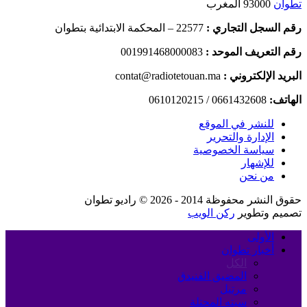
تطوان
93000 المغرب
رقم السجل التجاري :
22577 – المحكمة الابتدائية بتطوان
رقم التعريف الموحد :
001991468000083
البريد الإلكتروني :
contat@radiotetouan.ma
الهاتف:
0661432608 / 0610120215
للنشر في الموقع
الإدارة والتحرير
سياسة الخصوصية
للإشهار
من نحن
حقوق النشر محفوظة 2014 - 2026 © راديو تطوان
تصميم وتطوير
ركن الويب
الأولى
أخبار تطوان
الكل
المضيق الفنيدق
مرتيل
سبته المحتلة