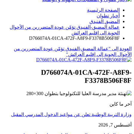
الصفحة الرئيسية
أخبار تطوان
المضيق الفنيدق
عمالة المضيق-الفنيدق تؤمّن عودة المتضررين من الأحوال
الجوية إلى إقليم العرائش
D766074A-01CA-472F-A8F9-F3378B506F8F
العودة إلى "عمالة المضيق-الفنيدق تؤمّن عودة المتضررين من
الأحوال الجوية إلى إقليم العرائش"
D766074A-01CA-472F-A8F9-
F3378B506F8F
آخر ما كاين
وزارة التربية الوطنية تعلن عن مواعيد الدخول المدرسي المقبل
أغسطس 7, 2026