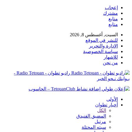
إعجاب
مشترك
متابع
متابع
السبت, أغسطس 8, 2026
للنشر في الموقع
الإدارة والتحرير
سياسة الخصوصية
للإشهار
من نحن
راديو تطوان - Radio Tetouan -
بـوابتك نـحو الخبر
الأولى
أخبار تطوان
الكل
المضيق الفنيدق
مرتيل
سبته المحتلة