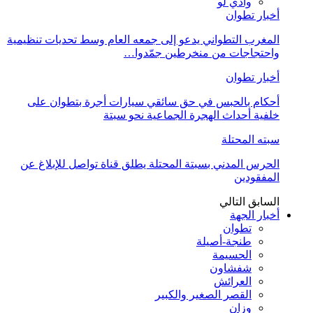
وادي لو
أخبار تطوان
المغرب التطواني يدعو إلى جمعه العام وسط تحديات تنظيمية
واحتجاجات من منخرطين جمّدوا…
أخبار تطوان
أحكام بالحبس في حق سائقي سيارات أجرة بتطوان على
خلفية أحداث الهجرة الجماعية نحو سبتة
سبته المحتلة
الحرس المدني بسبتة المحتلة يطلق قناة تواصل للإبلاغ عن
المفقودين
السابق
التالي
أخبار الجهة
تطوان
طنجة-أصيلة
الحسيمة
شفشاون
العرائش
القصر الصغير والكبير
وزان