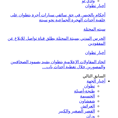
وادي لو
أخبار تطوان
أحكام بالحبس في حق سائقي سيارات أجرة بتطوان على
خلفية أحداث الهجرة الجماعية نحو سبتة
سبته المحتلة
الحرس المدني بسبتة المحتلة يطلق قناة تواصل للإبلاغ عن
المفقودين
أخبار تطوان
اتحاد المقاولات الإعلامية بتطوان يشيد بصمود الصحافيين
والمصورين خلال تغطية أحداث باب…
السابق
التالي
أخبار الجهة
تطوان
طنجة-أصيلة
الحسيمة
شفشاون
العرائش
القصر الصغير والكبير
وزان