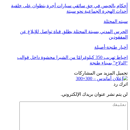
أحكام بالحبس في حق سائقي سيارات أجرة بتطوان على خلفية
أحداث الهجرة الجماعية نحو سبتة
سبته المحتلة
الحرس المدني بسبتة المحتلة يطلق قناة تواصل للإبلاغ عن
المفقودين
أخبار طنجة-أصيلة
إحباط تهريب 350 كيلوغرامًا من الشيرا محشوة داخل قوالب
“الدلاح” بميناء طنجة
تحميل المزيد من المشاركات
اترك رد
لن يتم نشر عنوان بريدك الإلكتروني.