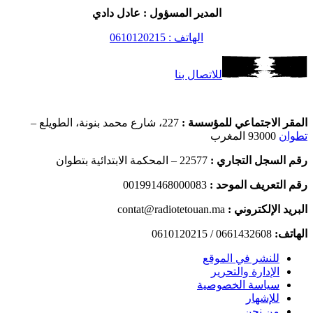
المدير المسؤول : عادل دادي
الهاتف : 0610120215
للاتصال بنا
المقر الاجتماعي للمؤسسة :
227، شارع محمد بنونة، الطويلع –
تطوان
93000 المغرب
رقم السجل التجاري :
22577 – المحكمة الابتدائية بتطوان
رقم التعريف الموحد :
001991468000083
البريد الإلكتروني :
contat@radiotetouan.ma
الهاتف:
0661432608 / 0610120215
للنشر في الموقع
الإدارة والتحرير
سياسة الخصوصية
للإشهار
من نحن