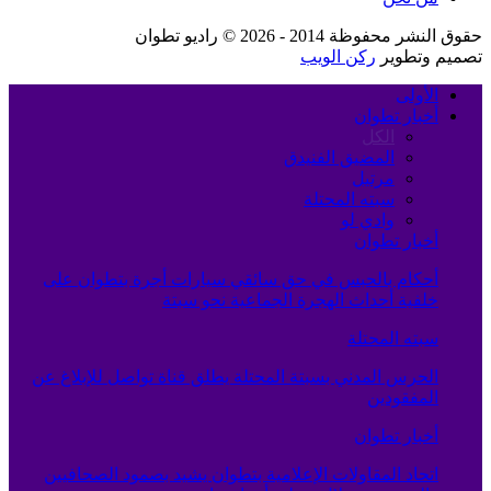
حقوق النشر محفوظة 2014 - 2026 © راديو تطوان
تصميم وتطوير
ركن الويب
الأولى
أخبار تطوان
الكل
المضيق الفنيدق
مرتيل
سبته المحتلة
وادي لو
أخبار تطوان
أحكام بالحبس في حق سائقي سيارات أجرة بتطوان على
خلفية أحداث الهجرة الجماعية نحو سبتة
سبته المحتلة
الحرس المدني بسبتة المحتلة يطلق قناة تواصل للإبلاغ عن
المفقودين
أخبار تطوان
اتحاد المقاولات الإعلامية بتطوان يشيد بصمود الصحافيين