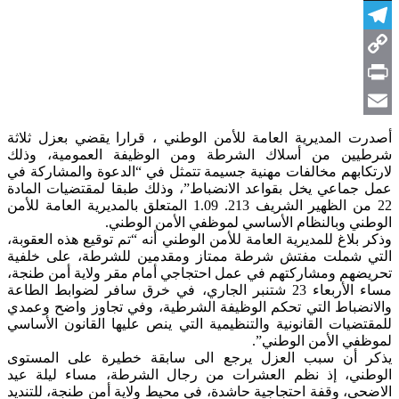
X
Telegram
Copy
Link
Print
Email
أصدرت المديرية العامة للأمن الوطني ، قرارا يقضي بعزل ثلاثة
شرطيين من أسلاك الشرطة ومن الوظيفة العمومية، وذلك
لارتكابهم مخالفات مهنية جسيمة تتمثل في “الدعوة والمشاركة في
عمل جماعي يخل بقواعد الانضباط”، وذلك طبقا لمقتضيات المادة
22 من الظهير الشريف 213. 1.09 المتعلق بالمديرية العامة للأمن
الوطني وبالنظام الأساسي لموظفي الأمن الوطني.
وذكر بلاغ للمديرية العامة للأمن الوطني أنه “تم توقيع هذه العقوبة،
التي شملت مفتش شرطة ممتاز ومقدمين للشرطة، على خلفية
تحريضهم ومشاركتهم في عمل احتجاجي أمام مقر ولاية أمن طنجة،
مساء الأربعاء 23 شتنبر الجاري، في خرق سافر لضوابط الطاعة
والانضباط التي تحكم الوظيفة الشرطية، وفي تجاوز واضح وعمدي
للمقتضيات القانونية والتنظيمية التي ينص عليها القانون الأساسي
لموظفي الأمن الوطني”.
يذكر أن سبب العزل يرجع الى سابقة خطيرة على المستوى
الوطني، إذ نظم العشرات من رجال الشرطة، مساء ليلة عيد
الاضحى، وقفة احتجاجية حاشدة، في محيط ولاية أمن طنجة، للتنديد