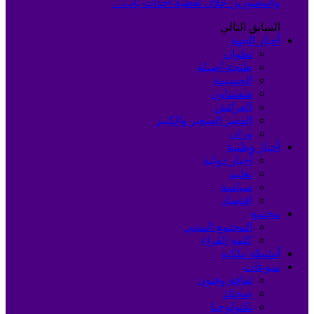
والمصورين خلال تغطية أحداث باب…
السابق
التالي
أخبار الجهة
تطوان
طنجة-أصيلة
الحسيمة
شفشاون
العرائش
القصر الصغير والكبير
وزان
أخبار وطنية
أخبار دولية
تعليم
سياسة
اقتصاد
مجتمع
المجتمع المدني
كلمة القراء
أنشطة ملكية
منوعات
ثقافة وفنون
صحتك
تكنولوجيا