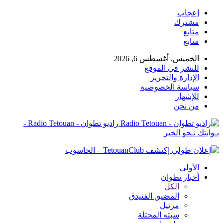
إعجاب
مشترك
متابع
متابع
الخميس, أغسطس 6, 2026
للنشر في الموقع
الإدارة والتحرير
سياسة الخصوصية
للإشهار
من نحن
راديو تطوان - Radio Tetouan -
بـوابتك نـحو الخبر
الأولى
أخبار تطوان
الكل
المضيق الفنيدق
مرتيل
سبته المحتلة