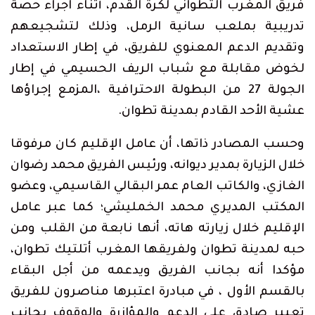
فريق المغرب التطواني لكرة القدم، أثناء اجراء حصة
تدريبية بملعب سانية الرمل، وذلك لتشجيعهم
وتقديم الدعم المعنوي للفريق، في إطار الاستعداد
لخوض مقابلة مع شباب الريف الحسيمي في إطار
الجولة 27 من البطولة الاحترافية ،المزمع إجراؤها
عشية الأحد القادم بمدينة تطوان.
وحسب المصادر ذاتها، أن عامل الإقليم كان مرفوقا
خلال الزيارة بمدير ديوانه، ورئيس الفريق محمد رضوان
الغازي، والكاتب العام عمر البقالي القاسيمي، وعضو
المكتب المديري محمد الخمليشي؛ كما عبر عامل
الإقليم خلال زيارته هاته، أنها نابعة من القلب ومن
حبه لمدينة تطوان ولفريقها المغرب أتلتيك تطوان،
مؤكدا أنه بجانب الفريق ويدعمه من أجل البقاء
بالقسم الأول ، في مبادرة اعتبرها مناصرون للفريق
تعبير صادق على الدعم والمؤازرة والوقوف بجانب