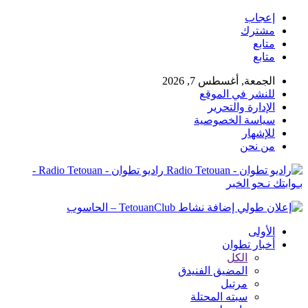
إعجاب
مشترك
متابع
متابع
الجمعة, أغسطس 7, 2026
للنشر في الموقع
الإدارة والتحرير
سياسة الخصوصية
للإشهار
من نحن
راديو تطوان - Radio Tetouan -
بـوابتك نـحو الخبر
الأولى
أخبار تطوان
الكل
المضيق الفنيدق
مرتيل
سبته المحتلة