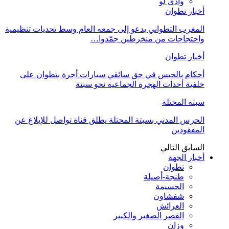
وادي لو
أخبار تطوان
المغرب التطواني يدعو إلى جمعه العام وسط تحديات تنظيمية
واحتجاجات من منخرطين جمّدوا…
أخبار تطوان
أحكام بالحبس في حق سائقي سيارات أجرة بتطوان على
خلفية أحداث الهجرة الجماعية نحو سبتة
سبته المحتلة
الحرس المدني بسبتة المحتلة يطلق قناة تواصل للإبلاغ عن
المفقودين
السابق
التالي
أخبار الجهة
تطوان
طنجة-أصيلة
الحسيمة
شفشاون
العرائش
القصر الصغير والكبير
وزان