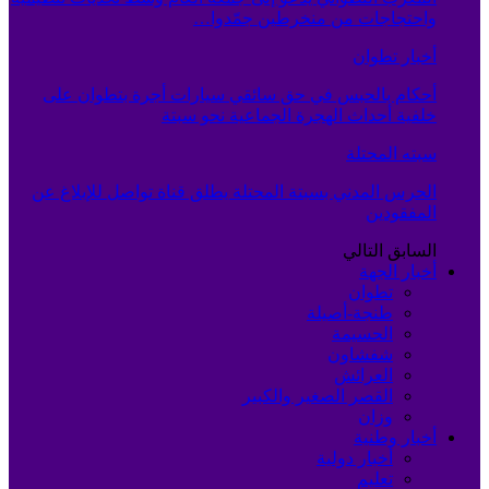
واحتجاجات من منخرطين جمّدوا…
أخبار تطوان
أحكام بالحبس في حق سائقي سيارات أجرة بتطوان على
خلفية أحداث الهجرة الجماعية نحو سبتة
سبته المحتلة
الحرس المدني بسبتة المحتلة يطلق قناة تواصل للإبلاغ عن
المفقودين
السابق
التالي
أخبار الجهة
تطوان
طنجة-أصيلة
الحسيمة
شفشاون
العرائش
القصر الصغير والكبير
وزان
أخبار وطنية
أخبار دولية
تعليم