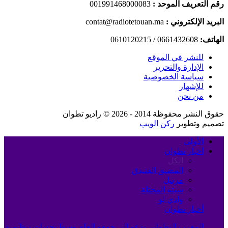
رقم التعريف الموحد :
001991468000083
البريد الإلكتروني :
contat@radiotetouan.ma
الهاتف:
0661432608 / 0610120215
للنشر في الموقع
الإدارة والتحرير
سياسة الخصوصية
للإشهار
من نحن
حقوق النشر محفوظة 2014 - 2026 © راديو تطوان
تصميم وتطوير
ركن الويب
الأولى
أخبار تطوان
الكل
المضيق الفنيدق
مرتيل
سبته المحتلة
وادي لو
أخبار تطوان
المغرب التطواني يدعو إلى جمعه العام وسط تحديات تنظيمية