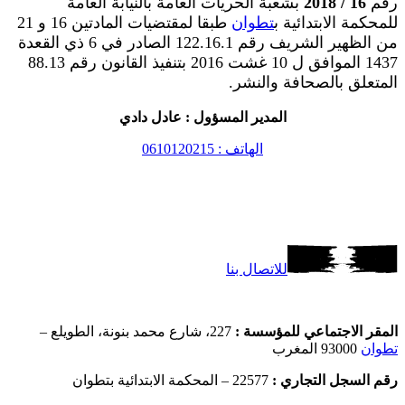
رقم
16 / 2018
بشعبة الحريات العامة بالنيابة العامة
للمحكمة الابتدائية ب
تطوان
طبقا لمقتضيات المادتين 16 و 21
من الظهير الشريف رقم 122.16.1 الصادر في 6 ذي القعدة
1437 الموافق ل 10 غشت 2016 بتنفيذ القانون رقم 88.13
المتعلق بالصحافة والنشر.
المدير المسؤول : عادل دادي
الهاتف : 0610120215
للاتصال بنا
المقر الاجتماعي للمؤسسة :
227، شارع محمد بنونة، الطويلع –
تطوان
93000 المغرب
رقم السجل التجاري :
22577 – المحكمة الابتدائية بتطوان