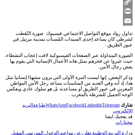
Telegram
Copy
Link
Print
Email
تداول رواد موقع التواصل الاجتماعي فيسبوك صورة التُقطت
لشرطي كان يساعد إحدى السيدات المُسنات بمدينة مرتيل في
عبور الطريق.
الصورة المتداولة عبر الصفحات الفيسبوكية لاقت إعجاب النشطاء،
حيث عبروا عن فخرهم بمثل هاته الأعمال الإنسانية التي يقوم بها
بعض رجال الأمن.
وذكر البعض، إنها ليست المرة الأولى التي يرون مشهدًا إنسانيا مثل
هذا، إذ أنه وفي العديد من المناسبات يساعد رجل الأمن المواطن
المغربي في عبور الطريق أو مساعدته بل هو سلوك عادي ويعكس
الوجه الجميل للشرطة بالمغرب .
شارك
Telegram
Linkedin
Facebook
WhatsApp
طباعة
البريد
الإلكتروني
قد يعجبك ايضا
مختارات
وزارة التربية الوطنية تعلن عن مواعيد الدخول المدرسي المقبل