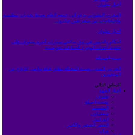
أخبار تطوان
المغرب التطواني يدعو إلى جمعه العام وسط تحديات تنظيمية
واحتجاجات من منخرطين جمّدوا…
أخبار تطوان
أحكام بالحبس في حق سائقي سيارات أجرة بتطوان على
خلفية أحداث الهجرة الجماعية نحو سبتة
سبته المحتلة
الحرس المدني بسبتة المحتلة يطلق قناة تواصل للإبلاغ عن
المفقودين
السابق
التالي
أخبار الجهة
تطوان
طنجة-أصيلة
الحسيمة
شفشاون
العرائش
القصر الصغير والكبير
وزان