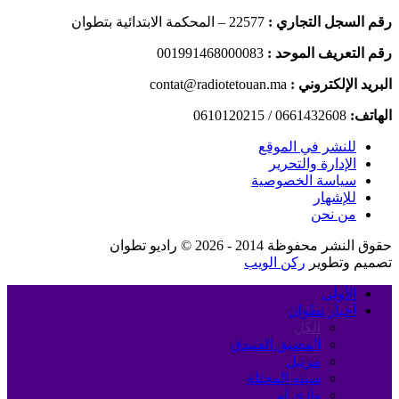
رقم السجل التجاري :
22577 – المحكمة الابتدائية بتطوان
رقم التعريف الموحد :
001991468000083
البريد الإلكتروني :
contat@radiotetouan.ma
الهاتف:
0661432608 / 0610120215
للنشر في الموقع
الإدارة والتحرير
سياسة الخصوصية
للإشهار
من نحن
حقوق النشر محفوظة 2014 - 2026 © راديو تطوان
تصميم وتطوير
ركن الويب
الأولى
أخبار تطوان
الكل
المضيق الفنيدق
مرتيل
سبته المحتلة
وادي لو