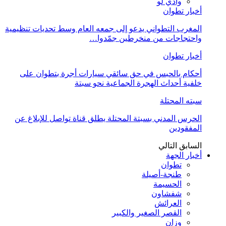
وادي لو
أخبار تطوان
المغرب التطواني يدعو إلى جمعه العام وسط تحديات تنظيمية
واحتجاجات من منخرطين جمّدوا…
أخبار تطوان
أحكام بالحبس في حق سائقي سيارات أجرة بتطوان على
خلفية أحداث الهجرة الجماعية نحو سبتة
سبته المحتلة
الحرس المدني بسبتة المحتلة يطلق قناة تواصل للإبلاغ عن
المفقودين
السابق
التالي
أخبار الجهة
تطوان
طنجة-أصيلة
الحسيمة
شفشاون
العرائش
القصر الصغير والكبير
وزان