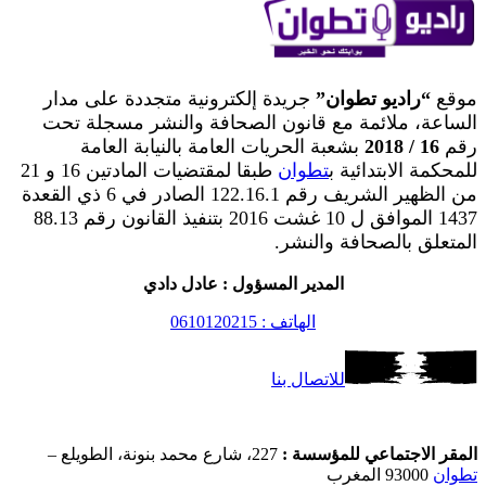
موقع
“راديو تطوان”
جريدة إلكترونية متجددة على مدار
الساعة، ملائمة مع قانون الصحافة والنشر مسجلة تحت
رقم
16 / 2018
بشعبة الحريات العامة بالنيابة العامة
للمحكمة الابتدائية ب
تطوان
طبقا لمقتضيات المادتين 16 و 21
من الظهير الشريف رقم 122.16.1 الصادر في 6 ذي القعدة
1437 الموافق ل 10 غشت 2016 بتنفيذ القانون رقم 88.13
المتعلق بالصحافة والنشر.
المدير المسؤول : عادل دادي
الهاتف : 0610120215
للاتصال بنا
المقر الاجتماعي للمؤسسة :
227، شارع محمد بنونة، الطويلع –
تطوان
93000 المغرب