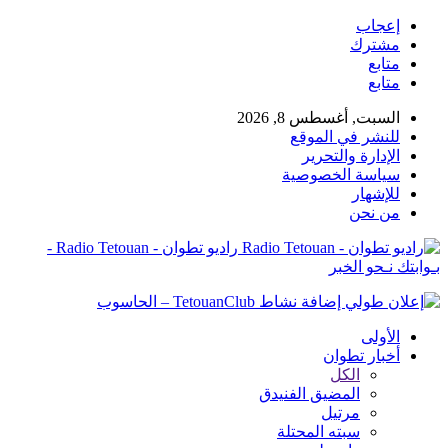
إعجاب
مشترك
متابع
متابع
السبت, أغسطس 8, 2026
للنشر في الموقع
الإدارة والتحرير
سياسة الخصوصية
للإشهار
من نحن
راديو تطوان - Radio Tetouan -
بـوابتك نـحو الخبر
الأولى
أخبار تطوان
الكل
المضيق الفنيدق
مرتيل
سبته المحتلة