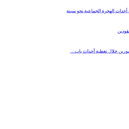
حداث الهجرة الجماعية نحو سبتة
قودين
مصورين خلال تغطية أحداث باب…