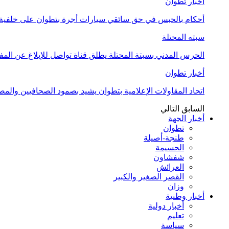
أخبار تطوان
أحكام بالحبس في حق سائقي سيارات أجرة بتطوان على خلفية أ
سبته المحتلة
الحرس المدني بسبتة المحتلة يطلق قناة تواصل للإبلاغ عن المف
أخبار تطوان
اتحاد المقاولات الإعلامية بتطوان يشيد بصمود الصحافيين وال
السابق
التالي
أخبار الجهة
تطوان
طنجة-أصيلة
الحسيمة
شفشاون
العرائش
القصر الصغير والكبير
وزان
أخبار وطنية
أخبار دولية
تعليم
سياسة