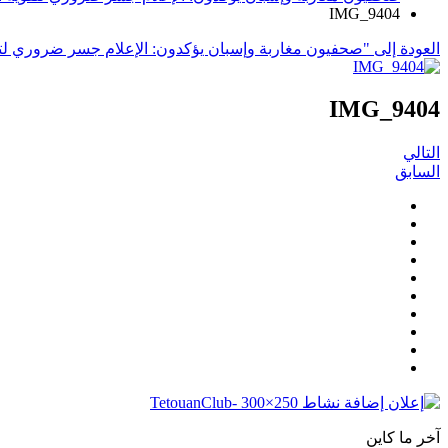
IMG_9404
العودة إلى "صحفيون مغاربة وإسبان يؤكدون: الإعلام جسر ضروري لتق
IMG_9404
التالي
السابق
آخر ما كاين