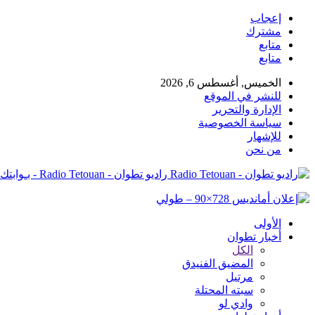
إعجاب
مشترك
متابع
متابع
الخميس, أغسطس 6, 2026
للنشر في الموقع
الإدارة والتحرير
سياسة الخصوصية
للإشهار
من نحن
راديو تطوان - Radio Tetouan - بـوابتك نـحو الخبر
الأولى
أخبار تطوان
الكل
المضيق الفنيدق
مرتيل
سبته المحتلة
وادي لو