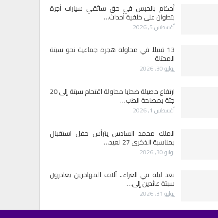
أحكام بالحبس في حق سائقي سيارات أجرة
بتطوان على خلفية أحداث…
أغسطس 5, 2026
13 قتيلاً في محاولة هجرة جماعية نحو سبتة
المحتلة
يوليو 30, 2026
ارتفاع حصيلة ضحايا محاولة اقتحام سبتة إلى 20
جثة بمصلحة الطب…
أغسطس 1, 2026
الملك محمد السادس يترأس حفل استقبال
بمناسبة الذكرى 27 لعيد…
يوليو 30, 2026
بعد ليلة في العراء.. آلاف المهاجرين يغادرون
سبتة عائدين إلى…
يوليو 31, 2026