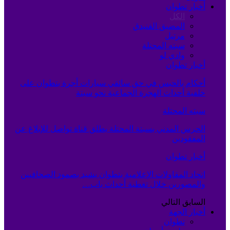
أخبار تطوان
الكل
المضيق الفنيدق
مرتيل
سبته المحتلة
وادي لو
أخبار تطوان
أحكام بالحبس في حق سائقي سيارات أجرة بتطوان على
خلفية أحداث الهجرة الجماعية نحو سبتة
سبته المحتلة
الحرس المدني بسبتة المحتلة يطلق قناة تواصل للإبلاغ عن
المفقودين
أخبار تطوان
اتحاد المقاولات الإعلامية بتطوان يشيد بصمود الصحافيين
والمصورين خلال تغطية أحداث باب…
السابق
التالي
أخبار الجهة
تطوان