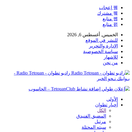
إعجاب
مشترك
متابع
متابع
الخميس, أغسطس 6, 2026
للنشر في الموقع
الإدارة والتحرير
سياسة الخصوصية
للإشهار
من نحن
راديو تطوان - Radio Tetouan -
بـوابتك نـحو الخبر
الأولى
أخبار تطوان
الكل
المضيق الفنيدق
مرتيل
سبته المحتلة