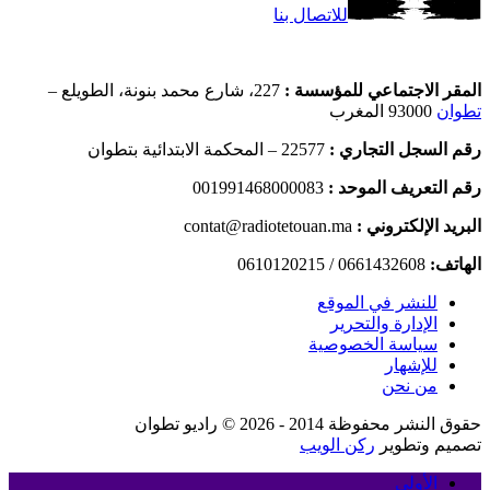
للاتصال بنا
المقر الاجتماعي للمؤسسة :
227، شارع محمد بنونة، الطويلع –
تطوان
93000 المغرب
رقم السجل التجاري :
22577 – المحكمة الابتدائية بتطوان
رقم التعريف الموحد :
001991468000083
البريد الإلكتروني :
contat@radiotetouan.ma
الهاتف:
0661432608 / 0610120215
للنشر في الموقع
الإدارة والتحرير
سياسة الخصوصية
للإشهار
من نحن
حقوق النشر محفوظة 2014 - 2026 © راديو تطوان
تصميم وتطوير
ركن الويب
الأولى