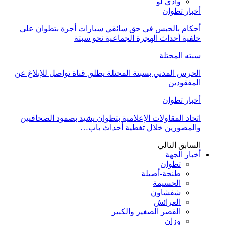
وادي لو
أخبار تطوان
أحكام بالحبس في حق سائقي سيارات أجرة بتطوان على
خلفية أحداث الهجرة الجماعية نحو سبتة
سبته المحتلة
الحرس المدني بسبتة المحتلة يطلق قناة تواصل للإبلاغ عن
المفقودين
أخبار تطوان
اتحاد المقاولات الإعلامية بتطوان يشيد بصمود الصحافيين
والمصورين خلال تغطية أحداث باب…
السابق
التالي
أخبار الجهة
تطوان
طنجة-أصيلة
الحسيمة
شفشاون
العرائش
القصر الصغير والكبير
وزان