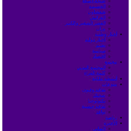
طنجة-أصيلة
الحسيمة
شفشاون
العرائش
القصر الصغير والكبير
وزان
أخبار وطنية
أخبار دولية
تعليم
سياسة
اقتصاد
مجتمع
المجتمع المدني
كلمة القراء
أنشطة ملكية
منوعات
ثقافة وفنون
صحتك
تكنولوجيا
ثقافة جنسية
نوافذ
رياضة
الأخيرة
التهاني