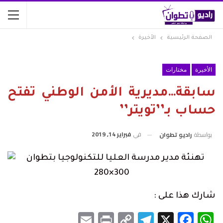
الصفحة الرئيسية
الأخيرة
الأخيرة
مختارات
سابقة…مديرية الأمن الوطني تفتح
حساب بـ’’تويتر’’
في
فبراير 14, 2019
بواسطة
راديو تطوان
شارك هذا على :
Email
Print
Telegram
Copy
Facebook
WhatsApp
X