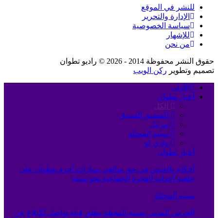
للنشر في الموقع
الإدارة والتحرير
سياسة الخصوصية
للإشهار
من نحن
حقوق النشر محفوظة 2014 - 2026 © راديو تطوان
تصميم وتطوير
ركن الويب
الأولى
أخبار تطوان
الكل
المضيق الفنيدق
مرتيل
سبته المحتلة
وادي لو
أخبار تطوان
أحكام بالحبس في حق سائقي سيارات أجرة بتطوان على
خلفية أحداث الهجرة الجماعية نحو سبتة
سبته المحتلة
الحرس المدني بسبتة المحتلة يطلق قناة تواصل للإبلاغ عن