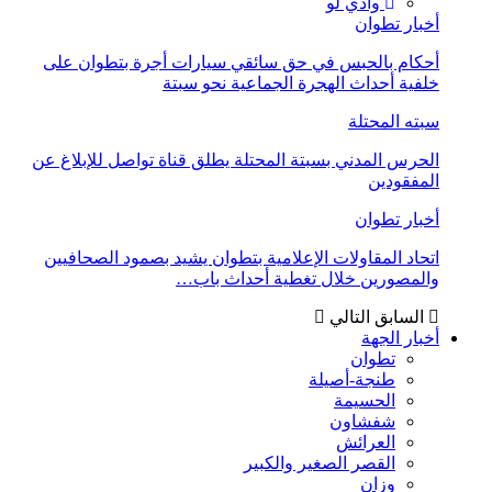
وادي لو
أخبار تطوان
أحكام بالحبس في حق سائقي سيارات أجرة بتطوان على
خلفية أحداث الهجرة الجماعية نحو سبتة
سبته المحتلة
الحرس المدني بسبتة المحتلة يطلق قناة تواصل للإبلاغ عن
المفقودين
أخبار تطوان
اتحاد المقاولات الإعلامية بتطوان يشيد بصمود الصحافيين
والمصورين خلال تغطية أحداث باب…
السابق
التالي
أخبار الجهة
تطوان
طنجة-أصيلة
الحسيمة
شفشاون
العرائش
القصر الصغير والكبير
وزان