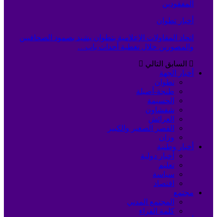
المفقودين
أخبار تطوان
اتحاد المقاولات الإعلامية بتطوان يشيد بصمود الصحافيين
والمصورين خلال تغطية أحداث باب…
السابق
التالي
أخبار الجهة
تطوان
طنجة-أصيلة
الحسيمة
شفشاون
العرائش
القصر الصغير والكبير
وزان
أخبار وطنية
أخبار دولية
تعليم
سياسة
اقتصاد
مجتمع
المجتمع المدني
كلمة القراء