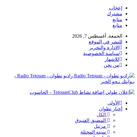
إعجاب
مشترك
متابع
متابع
الجمعة, أغسطس 7, 2026
للنشر في الموقع
الإدارة والتحرير
سياسة الخصوصية
للإشهار
من نحن
راديو تطوان - Radio Tetouan -
بـوابتك نـحو الخبر
الأولى
أخبار تطوان
الكل
المضيق الفنيدق
مرتيل
سبته المحتلة