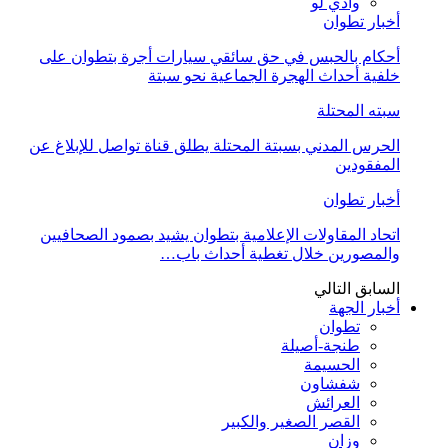
وادي لو
أخبار تطوان
أحكام بالحبس في حق سائقي سيارات أجرة بتطوان على
خلفية أحداث الهجرة الجماعية نحو سبتة
سبته المحتلة
الحرس المدني بسبتة المحتلة يطلق قناة تواصل للإبلاغ عن
المفقودين
أخبار تطوان
اتحاد المقاولات الإعلامية بتطوان يشيد بصمود الصحافيين
والمصورين خلال تغطية أحداث باب…
السابق
التالي
أخبار الجهة
تطوان
طنجة-أصيلة
الحسيمة
شفشاون
العرائش
القصر الصغير والكبير
وزان