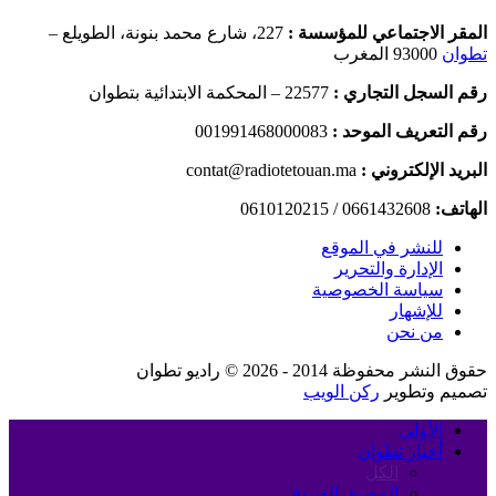
المقر الاجتماعي للمؤسسة :
227، شارع محمد بنونة، الطويلع –
تطوان
93000 المغرب
رقم السجل التجاري :
22577 – المحكمة الابتدائية بتطوان
رقم التعريف الموحد :
001991468000083
البريد الإلكتروني :
contat@radiotetouan.ma
الهاتف:
0661432608 / 0610120215
للنشر في الموقع
الإدارة والتحرير
سياسة الخصوصية
للإشهار
من نحن
حقوق النشر محفوظة 2014 - 2026 © راديو تطوان
تصميم وتطوير
ركن الويب
الأولى
أخبار تطوان
الكل
المضيق الفنيدق