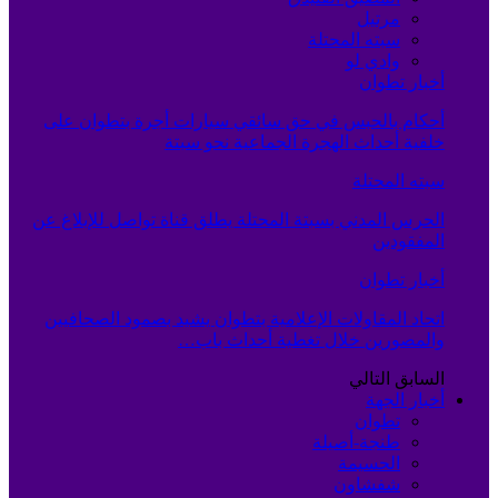
مرتيل
سبته المحتلة
وادي لو
أخبار تطوان
أحكام بالحبس في حق سائقي سيارات أجرة بتطوان على
خلفية أحداث الهجرة الجماعية نحو سبتة
سبته المحتلة
الحرس المدني بسبتة المحتلة يطلق قناة تواصل للإبلاغ عن
المفقودين
أخبار تطوان
اتحاد المقاولات الإعلامية بتطوان يشيد بصمود الصحافيين
والمصورين خلال تغطية أحداث باب…
السابق
التالي
أخبار الجهة
تطوان
طنجة-أصيلة
الحسيمة
شفشاون