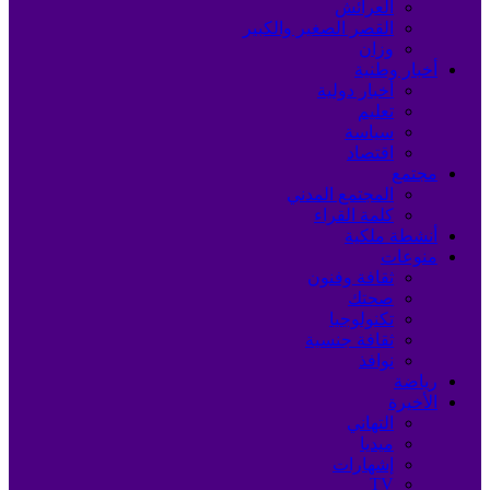
العرائش
القصر الصغير والكبير
وزان
أخبار وطنية
أخبار دولية
تعليم
سياسة
اقتصاد
مجتمع
المجتمع المدني
كلمة القراء
أنشطة ملكية
منوعات
ثقافة وفنون
صحتك
تكنولوجيا
ثقافة جنسية
نوافذ
رياضة
الأخيرة
التهاني
ميديا
إشهارات
TV