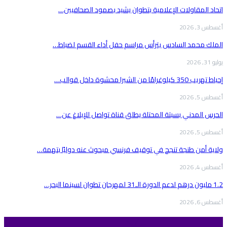
اتحاد المقاولات الإعلامية بتطوان يشيد بصمود الصحافيين…
أغسطس 3, 2026
الملك محمد السادس يترأس مراسم حفل أداء القسم لضباط…
يوليو 31, 2026
إحباط تهريب 350 كيلوغرامًا من الشيرا محشوة داخل قوالب…
أغسطس 5, 2026
الحرس المدني بسبتة المحتلة يطلق قناة تواصل للإبلاغ عن…
أغسطس 5, 2026
ولاية أمن طنجة تنجح في توقيف فرنسي مبحوث عنه دوليًا بتهمة…
أغسطس 4, 2026
1.2 مليون درهم لدعم الدورة الـ31 لمهرجان تطوان لسينما البحر…
أغسطس 6, 2026