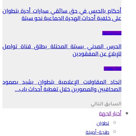
أحكام بالحبس في حق سائقي سيارات أجرة بتطوان
على خلفية أحداث الهجرة الجماعية نحو سبتة
سبته المحتلة
الحرس المدني بسبتة المحتلة يطلق قناة تواصل
للإبلاغ عن المفقودين
أخبار تطوان
اتحاد المقاولات الإعلامية بتطوان يشيد بصمود
الصحافيين والمصورين خلال تغطية أحداث باب…
السابق
التالي
أخبار الجهة
تطوان
طنجة-أصيلة