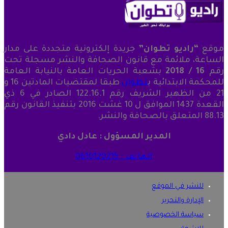
موقع
“راديو تطوان”
جريدة إلكترونية متجددة على مدار
الساعة، ملائمة مع قانون الصحافة والنشر مسجلة تحت
رقم
16 / 2018
بشعبة الحريات العامة بالنيابة العامة
للمحكمة الابتدائية ب
تطوان
طبقا لمقتضيات المادتين 16 و
21 من الظهير الشريف رقم 122.16.1 الصادر في 6 ذي
القعدة 1437 الموافق ل 10 غشت 2016 بتنفيذ القانون رقم
88.13 المتعلق بالصحافة والنشر.
المدير المسؤول : عادل دادي
الهاتف : 0610120215
للنشر في الموقع
الإدارة والتحرير
سياسة الخصوصية