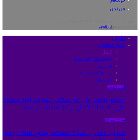
للإشهار
من نحن
حقوق النشر محفوظة 2014 - 2026 © راديو تطوان
تصميم وتطوير
ركن الويب
الأولى
أخبار تطوان
الكل
المضيق الفنيدق
مرتيل
سبته المحتلة
وادي لو
أخبار تطوان
أحكام بالحبس في حق سائقي سيارات أجرة بتطوان
على خلفية أحداث الهجرة الجماعية نحو سبتة
سبته المحتلة
الحرس المدني بسبتة المحتلة يطلق قناة تواصل