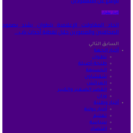
للإبلاغ عن المفقودين
أخبار تطوان
اتحاد المقاولات الإعلامية بتطوان يشيد بصمود
الصحافيين والمصورين خلال تغطية أحداث باب…
السابق
التالي
أخبار الجهة
تطوان
طنجة-أصيلة
الحسيمة
شفشاون
العرائش
القصر الصغير والكبير
وزان
أخبار وطنية
أخبار دولية
تعليم
سياسة
اقتصاد