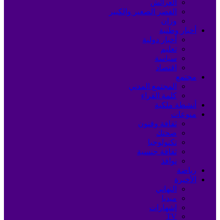
العرائش
القصر الصغير والكبير
وزان
أخبار وطنية
أخبار دولية
تعليم
سياسة
اقتصاد
مجتمع
المجتمع المدني
كلمة القراء
أنشطة ملكية
منوعات
ثقافة وفنون
صحتك
تكنولوجيا
ثقافة جنسية
نوافذ
رياضة
الأخيرة
التهاني
ميديا
إشهارات
TV