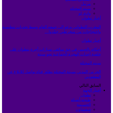
مرتيل
سبته المحتلة
وادي لو
أخبار تطوان
المغرب التطواني يدعو إلى جمعه العام وسط تحديات تنظيمية
واحتجاجات من منخرطين جمّدوا…
أخبار تطوان
أحكام بالحبس في حق سائقي سيارات أجرة بتطوان على
خلفية أحداث الهجرة الجماعية نحو سبتة
سبته المحتلة
الحرس المدني بسبتة المحتلة يطلق قناة تواصل للإبلاغ عن
المفقودين
السابق
التالي
أخبار الجهة
تطوان
طنجة-أصيلة
الحسيمة
شفشاون