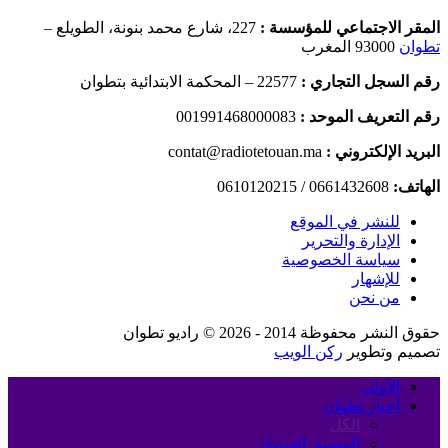
المقر الاجتماعي للمؤسسة :
227، شارع محمد بنونة، الطويلع –
تطوان
93000 المغرب
رقم السجل التجاري :
22577 – المحكمة الابتدائية بتطوان
رقم التعريف الموحد :
001991468000083
البريد الإلكتروني :
contat@radiotetouan.ma
الهاتف:
0661432608 / 0610120215
للنشر في الموقع
الإدارة والتحرير
سياسة الخصوصية
للإشهار
من نحن
حقوق النشر محفوظة 2014 - 2026 © راديو تطوان
تصميم وتطوير
ركن الويب
الأولى
أخبار تطوان
الكل
المضيق الفنيدق