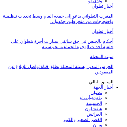
وادي لو
أخبار تطوان
المغرب التطواني يدعو إلى جمعه العام وسط تحديات تنظيمية
واحتجاجات من منخرطين جمّدوا…
أخبار تطوان
أحكام بالحبس في حق سائقي سيارات أجرة بتطوان على
خلفية أحداث الهجرة الجماعية نحو سبتة
سبته المحتلة
الحرس المدني بسبتة المحتلة يطلق قناة تواصل للإبلاغ عن
المفقودين
السابق
التالي
أخبار الجهة
تطوان
طنجة-أصيلة
الحسيمة
شفشاون
العرائش
القصر الصغير والكبير
وزان