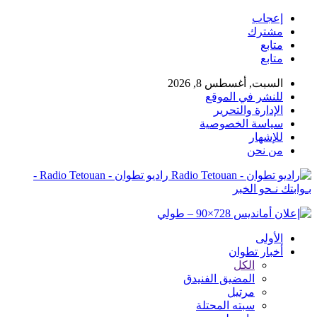
إعجاب
مشترك
متابع
متابع
السبت, أغسطس 8, 2026
للنشر في الموقع
الإدارة والتحرير
سياسة الخصوصية
للإشهار
من نحن
راديو تطوان - Radio Tetouan -
بـوابتك نـحو الخبر
الأولى
أخبار تطوان
الكل
المضيق الفنيدق
مرتيل
سبته المحتلة