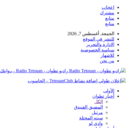
إعجاب
مشترك
متابع
متابع
الجمعة, أغسطس 7, 2026
للنشر في الموقع
الإدارة والتحرير
سياسة الخصوصية
للإشهار
من نحن
راديو تطوان - Radio Tetouan - بـوابتك نـحو الخبر
الأولى
أخبار تطوان
الكل
المضيق الفنيدق
مرتيل
سبته المحتلة
وادي لو