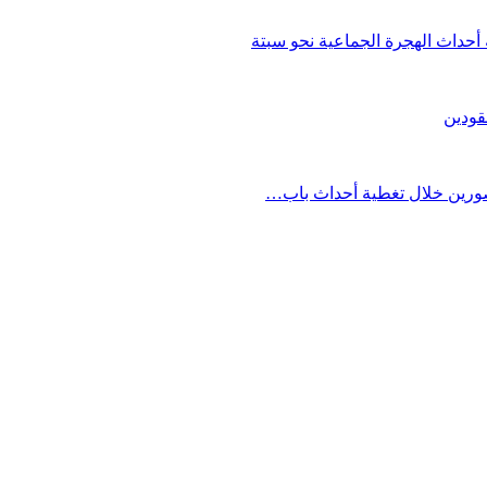
حداث الهجرة الجماعية نحو سبتة
قودين
مصورين خلال تغطية أحداث باب…