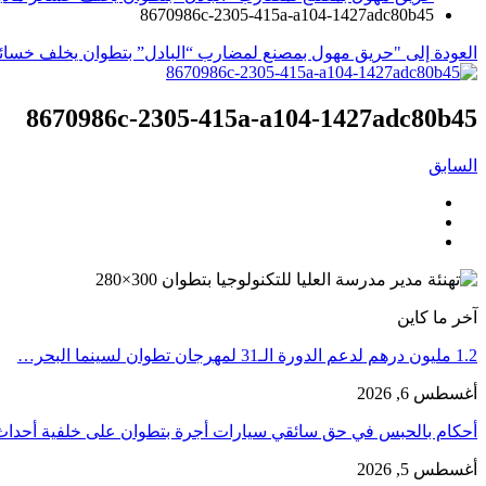
8670986c-2305-415a-a104-1427adc80b45
العودة إلى "حريق مهول بمصنع لمضارب “البادل” بتطوان يخلف خسائر
8670986c-2305-415a-a104-1427adc80b45
السابق
آخر ما كاين
1.2 مليون درهم لدعم الدورة الـ31 لمهرجان تطوان لسينما البحر…
أغسطس 6, 2026
أحكام بالحبس في حق سائقي سيارات أجرة بتطوان على خلفية أحدا
أغسطس 5, 2026