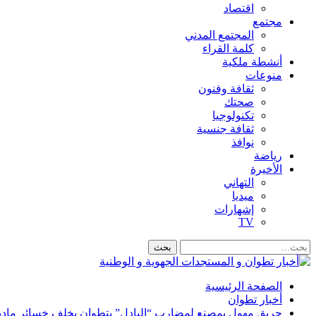
اقتصاد
مجتمع
المجتمع المدني
كلمة القراء
أنشطة ملكية
منوعات
ثقافة وفنون
صحتك
تكنولوجيا
ثقافة جنسية
نوافذ
رياضة
الأخيرة
التهاني
ميديا
إشهارات
TV
الصفحة الرئيسية
أخبار تطوان
حريق مهول بمصنع لمضارب “البادل” بتطوان يخلف خسائر مادية