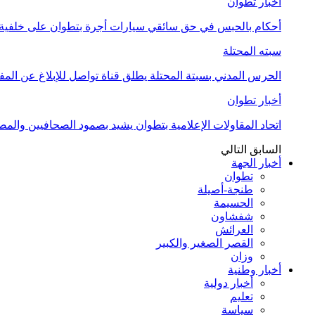
أخبار تطوان
أحكام بالحبس في حق سائقي سيارات أجرة بتطوان على خلفية أ
سبته المحتلة
الحرس المدني بسبتة المحتلة يطلق قناة تواصل للإبلاغ عن المف
أخبار تطوان
اتحاد المقاولات الإعلامية بتطوان يشيد بصمود الصحافيين وال
السابق
التالي
أخبار الجهة
تطوان
طنجة-أصيلة
الحسيمة
شفشاون
العرائش
القصر الصغير والكبير
وزان
أخبار وطنية
أخبار دولية
تعليم
سياسة