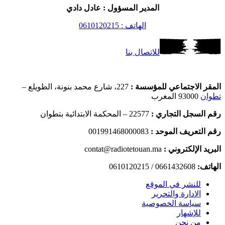
المدير المسؤول : عادل دادي
الهاتف : 0610120215
للاتصال بنا
المقر الاجتماعي للمؤسسة :
227، شارع محمد بنونة، الطويلع –
تطوان
93000 المغرب
رقم السجل التجاري :
22577 – المحكمة الابتدائية بتطوان
رقم التعريف الموحد :
001991468000083
البريد الإلكتروني :
contat@radiotetouan.ma
الهاتف:
0661432608 / 0610120215
للنشر في الموقع
الإدارة والتحرير
سياسة الخصوصية
للإشهار
من نحن