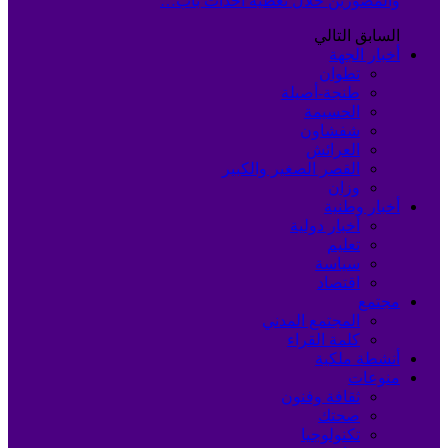
والمصورين خلال تغطية أحداث باب…
السابق
التالي
أخبار الجهة
تطوان
طنجة-أصيلة
الحسيمة
شفشاون
العرائش
القصر الصغير والكبير
وزان
أخبار وطنية
أخبار دولية
تعليم
سياسة
اقتصاد
مجتمع
المجتمع المدني
كلمة القراء
أنشطة ملكية
منوعات
ثقافة وفنون
صحتك
تكنولوجيا