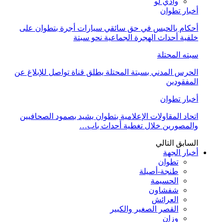
وادي لو
أخبار تطوان
أحكام بالحبس في حق سائقي سيارات أجرة بتطوان على
خلفية أحداث الهجرة الجماعية نحو سبتة
سبته المحتلة
الحرس المدني بسبتة المحتلة يطلق قناة تواصل للإبلاغ عن
المفقودين
أخبار تطوان
اتحاد المقاولات الإعلامية بتطوان يشيد بصمود الصحافيين
والمصورين خلال تغطية أحداث باب…
السابق
التالي
أخبار الجهة
تطوان
طنجة-أصيلة
الحسيمة
شفشاون
العرائش
القصر الصغير والكبير
وزان