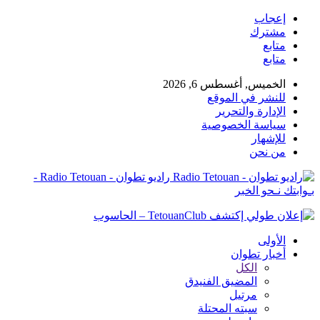
إعجاب
مشترك
متابع
متابع
الخميس, أغسطس 6, 2026
للنشر في الموقع
الإدارة والتحرير
سياسة الخصوصية
للإشهار
من نحن
راديو تطوان - Radio Tetouan -
بـوابتك نـحو الخبر
الأولى
أخبار تطوان
الكل
المضيق الفنيدق
مرتيل
سبته المحتلة