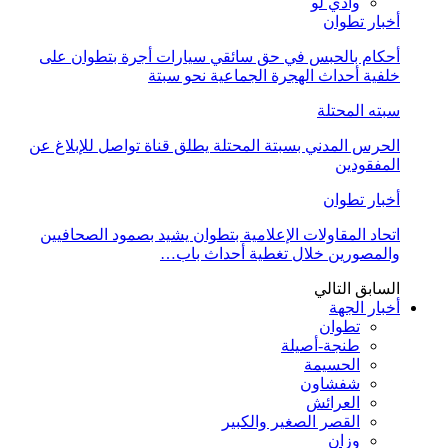
وادي لو
أخبار تطوان
أحكام بالحبس في حق سائقي سيارات أجرة بتطوان على
خلفية أحداث الهجرة الجماعية نحو سبتة
سبته المحتلة
الحرس المدني بسبتة المحتلة يطلق قناة تواصل للإبلاغ عن
المفقودين
أخبار تطوان
اتحاد المقاولات الإعلامية بتطوان يشيد بصمود الصحافيين
والمصورين خلال تغطية أحداث باب…
السابق
التالي
أخبار الجهة
تطوان
طنجة-أصيلة
الحسيمة
شفشاون
العرائش
القصر الصغير والكبير
وزان