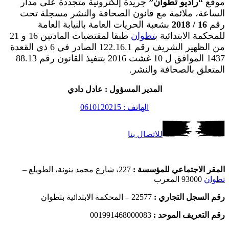
موقع
“راديو تطوان”
جريدة إلكترونية متجددة على مدار
الساعة، ملائمة مع قانون الصحافة والنشر مسجلة تحت
رقم
16 / 2018
بشعبة الحريات العامة بالنيابة العامة
للمحكمة الابتدائية ب
تطوان
طبقا لمقتضيات المادتين 16 و 21
من الظهير الشريف رقم 122.16.1 الصادر في 6 ذي القعدة
1437 الموافق ل 10 غشت 2016 بتنفيذ القانون رقم 88.13
المتعلق بالصحافة والنشر.
المدير المسؤول : عادل دادي
الهاتف : 0610120215
للاتصال بنا
المقر الاجتماعي للمؤسسة :
227، شارع محمد بنونة، الطويلع –
تطوان
93000 المغرب
رقم السجل التجاري :
22577 – المحكمة الابتدائية بتطوان
رقم التعريف الموحد :
001991468000083