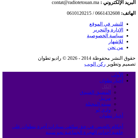
البريد الإلكتروني :
contat@radiotetouan.ma
الهاتف:
0661432608 / 0610120215
للنشر في الموقع
الإدارة والتحرير
سياسة الخصوصية
للإشهار
من نحن
حقوق النشر محفوظة 2014 - 2026 © راديو تطوان
تصميم وتطوير
ركن الويب
الأولى
أخبار تطوان
الكل
المضيق الفنيدق
مرتيل
سبته المحتلة
وادي لو
أخبار تطوان
أحكام بالحبس في حق سائقي سيارات أجرة بتطوان على
خلفية أحداث الهجرة الجماعية نحو سبتة