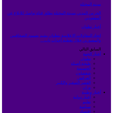
سبته المحتلة
الحرس المدني بسبتة المحتلة يطلق قناة تواصل للإبلاغ عن
المفقودين
أخبار تطوان
اتحاد المقاولات الإعلامية بتطوان يشيد بصمود الصحافيين
والمصورين خلال تغطية أحداث باب…
السابق
التالي
أخبار الجهة
تطوان
طنجة-أصيلة
الحسيمة
شفشاون
العرائش
القصر الصغير والكبير
وزان
أخبار وطنية
أخبار دولية
تعليم
سياسة
اقتصاد