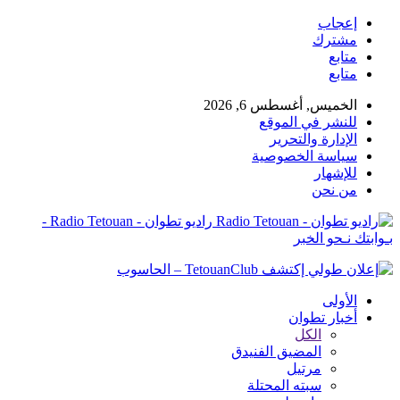
إعجاب
مشترك
متابع
متابع
الخميس, أغسطس 6, 2026
للنشر في الموقع
الإدارة والتحرير
سياسة الخصوصية
للإشهار
من نحن
راديو تطوان - Radio Tetouan -
بـوابتك نـحو الخبر
الأولى
أخبار تطوان
الكل
المضيق الفنيدق
مرتيل
سبته المحتلة