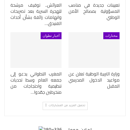
تعيينات جديدة في مناصب
العرائش.. توقيف مرشحة
المسؤولية بمصالح الأمن
للهجرة السرية بعد تصريحات
الوطني
واتهامات زائفة بشأن أحداث
الفنيدق…
مختارات
أخبار تطوان
وزارة التربية الوطنية تعلن عن
المغرب التطواني يدعو إلى
مواعيد الدخول المدرسي
جمعه العام وسط تحديات
المقبل
تنظيمية واحتجاجات من
منخرطين جمّدوا…
تحميل المزيد من المشاركات