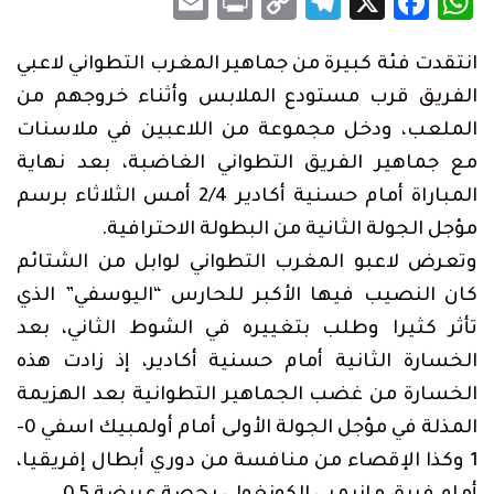
Email
Print
Telegram
Copy
Facebook
WhatsApp
X
Link
انتقدت فئة كبيرة من جماهير المغرب التطواني لاعبي
الفريق قرب مستودع الملابس وأثناء خروجهم من
الملعب، ودخل مجموعة من اللاعبين في ملاسنات
مع جماهير الفريق التطواني الغاضبة، بعد نهاية
المباراة أمام حسنية أكادير 2/4 أمس الثلاثاء برسم
مؤجل الجولة الثانية من البطولة الاحترافية.
وتعرض لاعبو المغرب التطواني لوابل من الشتائم
كان النصيب فيها الأكبر للحارس “اليوسفي” الذي
تأثر كثيرا وطلب بتغييره في الشوط الثاني، بعد
الخسارة الثانية أمام حسنية أكادير، إذ زادت هذه
الخسارة من غضب الجماهير التطوانية بعد الهزيمة
المذلة في مؤجل الجولة الأولى أمام أولمبيك اسفي 0-
1 وكذا الإقصاء من منافسة من دوري أبطال إفريقيا،