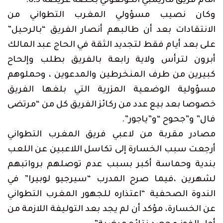
أمام فريق مازيمبي الكونغولي بحصة عريضة 5ـ0.
وكان نصيب مسؤولي المغرب التطواني من
الانتقادات بعد أن طالبهم أنصار الفريق “بالرحيل”
على بعد أيام فقط لتجديد الثقة في الحاج عبد المالك
أبرون لترأس ولاية رابعة بالفريق بطلب وإلحاح
كبيرين من طرف المنخرطين والمدعوين ، وحملوهم
مسؤولية الوضعية المزرية التي بلغها الفريق
خصوصا بعد بيع عدد من ركائز الفريق كل من “مرتضى
فال” و”جحوح “و”ياجور”.
مصادر مقربة من لاعبي فريق المغرب التطواني
أرجعت سبب الخسارة إلى تكاسل اللاعبين عن اللعب
بندية وحماسة أكبر بسبب عدم توصلهم برواتبهم
لشهرين ،فيما صرح المدرب “سيرجيو لوبيرا” في
الندوة الصحفية “اعتذاره للجهور المغرب التطواني
عن الخسارة، مؤكد أن لم يجد بعد التوليفة اللازمة من