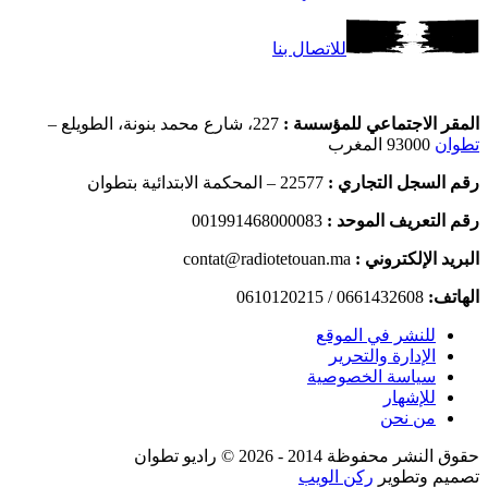
للاتصال بنا
المقر الاجتماعي للمؤسسة :
227، شارع محمد بنونة، الطويلع –
تطوان
93000 المغرب
رقم السجل التجاري :
22577 – المحكمة الابتدائية بتطوان
رقم التعريف الموحد :
001991468000083
البريد الإلكتروني :
contat@radiotetouan.ma
الهاتف:
0661432608 / 0610120215
للنشر في الموقع
الإدارة والتحرير
سياسة الخصوصية
للإشهار
من نحن
حقوق النشر محفوظة 2014 - 2026 © راديو تطوان
تصميم وتطوير
ركن الويب