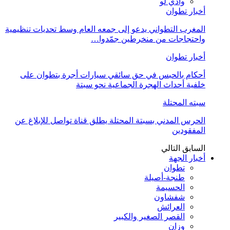
وادي لو
أخبار تطوان
المغرب التطواني يدعو إلى جمعه العام وسط تحديات تنظيمية
واحتجاجات من منخرطين جمّدوا…
أخبار تطوان
أحكام بالحبس في حق سائقي سيارات أجرة بتطوان على
خلفية أحداث الهجرة الجماعية نحو سبتة
سبته المحتلة
الحرس المدني بسبتة المحتلة يطلق قناة تواصل للإبلاغ عن
المفقودين
السابق
التالي
أخبار الجهة
تطوان
طنجة-أصيلة
الحسيمة
شفشاون
العرائش
القصر الصغير والكبير
وزان