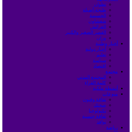
تطوان
طنجة-أصيلة
الحسيمة
شفشاون
العرائش
القصر الصغير والكبير
وزان
أخبار وطنية
أخبار دولية
تعليم
سياسة
اقتصاد
مجتمع
المجتمع المدني
كلمة القراء
أنشطة ملكية
منوعات
ثقافة وفنون
صحتك
تكنولوجيا
ثقافة جنسية
نوافذ
رياضة