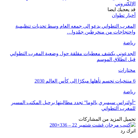
الإلكتروني
قد يعجبك ايضا
أخبار تطوان
المغرب التطواني يدعو إلى جمعه العام وسط تحديات تنظيمية
واحتجاجات من منخرطين جمّدوا…
رياضة
الجدعوني يكشف معطيات مقلقة حول وضعية المغرب التطواني
قبل انطلاق الموسم
مختارات
6 منتخبات تحسم تأهلها مبكرًا إلى كأس العالم 2030
رياضة
“أولتراس سيمبري بالوما” تجدد مطالبتها برحيل المكتب المسير
للمغرب التطواني
تحميل المزيد من المشاركات
اترك رد