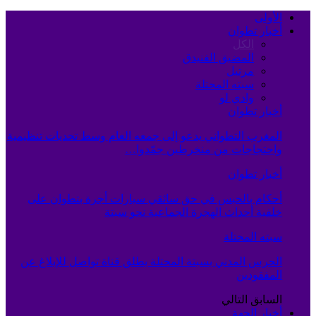
الأولى
أخبار تطوان
الكل
المضيق الفنيدق
مرتيل
سبته المحتلة
وادي لو
أخبار تطوان
المغرب التطواني يدعو إلى جمعه العام وسط تحديات تنظيمية
واحتجاجات من منخرطين جمّدوا…
أخبار تطوان
أحكام بالحبس في حق سائقي سيارات أجرة بتطوان على
خلفية أحداث الهجرة الجماعية نحو سبتة
سبته المحتلة
الحرس المدني بسبتة المحتلة يطلق قناة تواصل للإبلاغ عن
المفقودين
السابق
التالي
أخبار الجهة