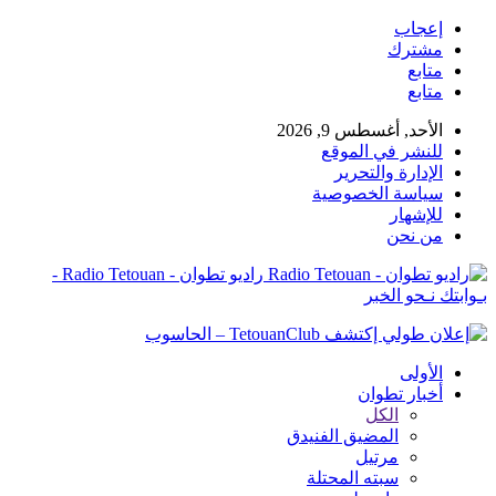
إعجاب
مشترك
متابع
متابع
الأحد, أغسطس 9, 2026
للنشر في الموقع
الإدارة والتحرير
سياسة الخصوصية
للإشهار
من نحن
راديو تطوان - Radio Tetouan -
بـوابتك نـحو الخبر
الأولى
أخبار تطوان
الكل
المضيق الفنيدق
مرتيل
سبته المحتلة