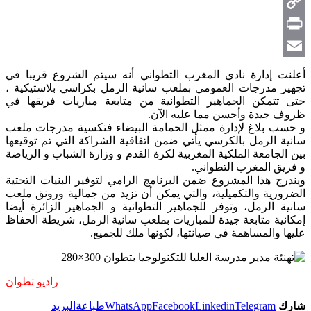
Telegram
Copy
Link
Print
Email
أعلنت إدارة نادي المغرب التطواني أنه سيتم الشروع قريبا في
تجهيز مدرجات العمومي بملعب سانية الرمل بكراسي بلاستيكية ،
حتى تتمكن الجماهير التطوانية من متابعة مباريات فريقها في
ظروف جيدة وأحسن مما عليه الآن.
و حسب بلاغ لإدارة ممثل الحمامة البيضاء فتكسية مدرجات ملعب
سانية الرمل بالكرسي يأتي ضمن اتفاقية الشراكة التي تم توقيعها
بين الجامعة الملكية المغربية لكرة القدم و وزارة الشباب و الرياضة
و فريق المغرب التطواني.
ويندرج هذا المشروع ضمن البرنامج الرامي لتوفير البنيات التحتية
الضرورية والتكميلية، والتي يمكن أن تزيد من جمالية ورونق ملعب
سانية الرمل، وتوفر للجماهير التطوانية و الجماهير الزائرة أيضا
إمكانية متابعة جيدة للمباريات بملعب سانية الرمل، شريطة الحفاظ
عليها والمساهمة في صيانتها، لكونها ملك للجميع.
راديو تطوان
شارك
Telegram
Linkedin
Facebook
WhatsApp
طباعة
البريد