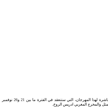
كشفت اللجنة المنظمة للمهرجان الدولي للسينما المغربية والإيبيروأمريكية بمرتيل عن أسماء الفنانين الذين سيتم تكريمهم في الدورة العاشرة لهذا المهرجان، التي ستنعقد في الفترة ما بين 21 و26 نوفمبر
ممثل والمخرج المغربي ادريس الروخ.