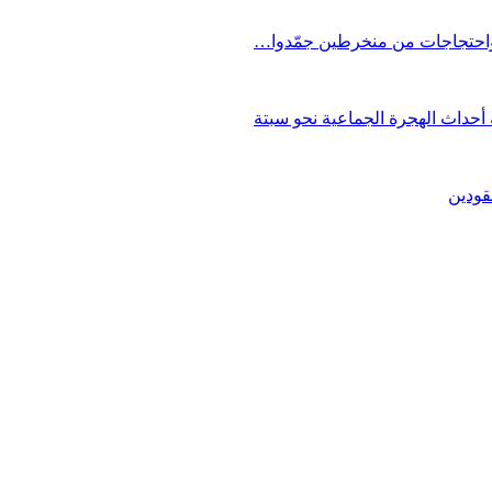
 واحتجاجات من منخرطين جمّدوا…
حداث الهجرة الجماعية نحو سبتة
قودين