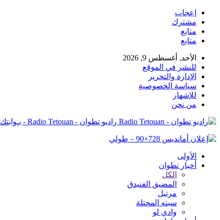
إعجاب
مشترك
متابع
متابع
الأحد, أغسطس 9, 2026
للنشر في الموقع
الإدارة والتحرير
سياسة الخصوصية
للإشهار
من نحن
راديو تطوان - Radio Tetouan - بـوابتك نـحو الخبر
الأولى
أخبار تطوان
الكل
المضيق الفنيدق
مرتيل
سبته المحتلة
وادي لو