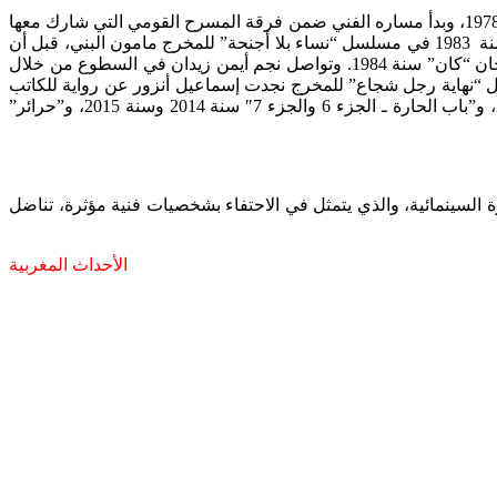
ويُعد الفنان أيمن زيدان واحدا من ألمع نجوم المسرح والسينما والتلفزيون في العالم العربي، تخرج من معهد الفنون المسرحية بدمشق سنة 1978، وبدأ مساره الفني ضمن فرقة المسرح القومي التي شارك معها
ممثلا ومخرجا في العديد من الأعمال، قبل أن يلتحق بالمسرح الجوال ويصبح مديرا له. وقد تعرف عليه جمهور الشاشة الصغيرة لأول مرة سنة 1983 في مسلسل “نساء بلا أجنحة” للمخرج مامون البني، قبل أن
يثق فيه المخرج السينمائي السوري محمد ملص ويمنحه دورا أساسيا في فيلم “أحلام المدينة”، الذي تم عرضه ضمن “الفئة الموازية” لمهرجان “كان” سنة 1984. وتواصل نجم أيمن زيدان في السطوع من خلال
عمال التلفزيونية الكوميدية والاجتماعية والتاريخية، من بينها مسلسل “الدغري” مع دريد لحام سنة 1992، ومسلسل “نهاية رجل شجاع” للمخرج نجدت إسماعيل أنزور عن رواية للكاتب
حنا مينة سنة 1993، و”الجوارح” و”يوميات مدير عام ـ الجزء 1″ سنة 1995، و”يوميات مدير عام ـ الجزء 2″ سنة 2012، و”هولاكو” سنة 2002، و”باب الحارة ـ الجزء 6 والجزء 7″ سنة 2014 وسنة 2015، و”حرائر”
السينمائية، والذي يتمثل في الاحتفاء بشخصيات فنية مؤثرة، تناضل
الأحداث المغربية