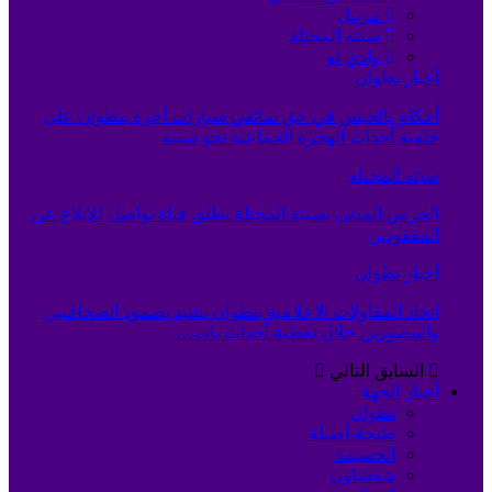
مرتيل
سبته المحتلة
وادي لو
أخبار تطوان
أحكام بالحبس في حق سائقي سيارات أجرة بتطوان على
خلفية أحداث الهجرة الجماعية نحو سبتة
سبته المحتلة
الحرس المدني بسبتة المحتلة يطلق قناة تواصل للإبلاغ عن
المفقودين
أخبار تطوان
اتحاد المقاولات الإعلامية بتطوان يشيد بصمود الصحافيين
والمصورين خلال تغطية أحداث باب…
السابق
التالي
أخبار الجهة
تطوان
طنجة-أصيلة
الحسيمة
شفشاون