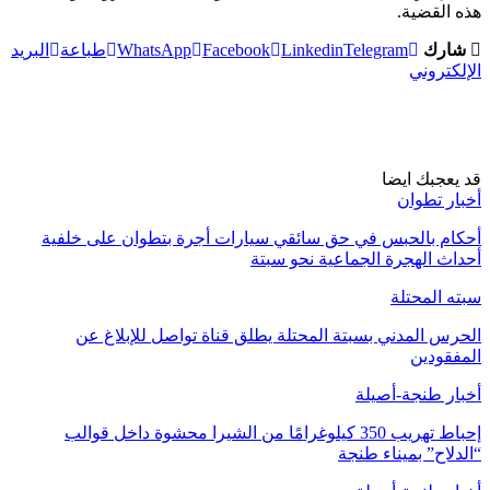
هذه القضية.
شارك
Telegram
Linkedin
Facebook
WhatsApp
طباعة
البريد
الإلكتروني
قد يعجبك ايضا
أخبار تطوان
أحكام بالحبس في حق سائقي سيارات أجرة بتطوان على خلفية
أحداث الهجرة الجماعية نحو سبتة
سبته المحتلة
الحرس المدني بسبتة المحتلة يطلق قناة تواصل للإبلاغ عن
المفقودين
أخبار طنجة-أصيلة
إحباط تهريب 350 كيلوغرامًا من الشيرا محشوة داخل قوالب
“الدلاح” بميناء طنجة