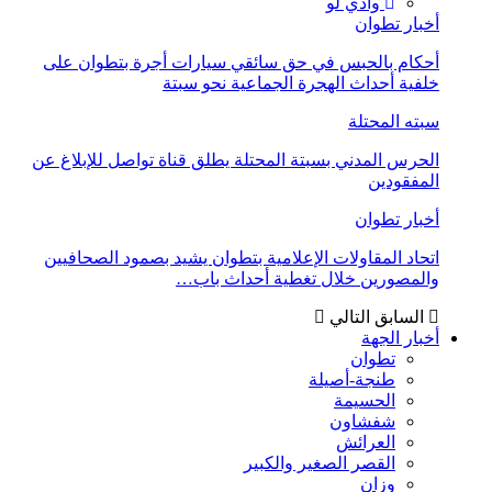
وادي لو
أخبار تطوان
أحكام بالحبس في حق سائقي سيارات أجرة بتطوان على
خلفية أحداث الهجرة الجماعية نحو سبتة
سبته المحتلة
الحرس المدني بسبتة المحتلة يطلق قناة تواصل للإبلاغ عن
المفقودين
أخبار تطوان
اتحاد المقاولات الإعلامية بتطوان يشيد بصمود الصحافيين
والمصورين خلال تغطية أحداث باب…
السابق
التالي
أخبار الجهة
تطوان
طنجة-أصيلة
الحسيمة
شفشاون
العرائش
القصر الصغير والكبير
وزان