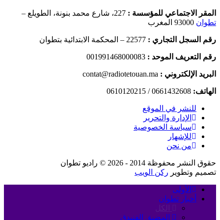
المقر الاجتماعي للمؤسسة :
227، شارع محمد بنونة، الطويلع –
تطوان
93000 المغرب
رقم السجل التجاري :
22577 – المحكمة الابتدائية بتطوان
رقم التعريف الموحد :
001991468000083
البريد الإلكتروني :
contat@radiotetouan.ma
الهاتف:
0661432608 / 0610120215
للنشر في الموقع
الإدارة والتحرير
سياسة الخصوصية
للإشهار
من نحن
حقوق النشر محفوظة 2014 - 2026 © راديو تطوان
تصميم وتطوير
ركن الويب
الأولى
أخبار تطوان
الكل
المضيق الفنيدق