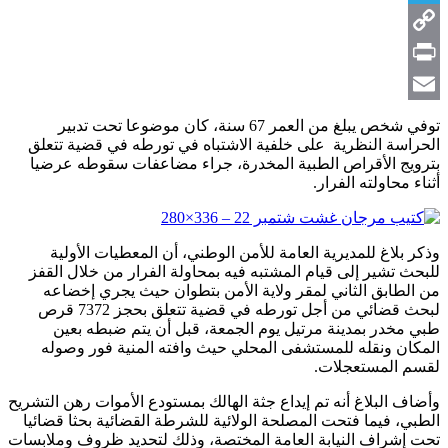
Telegram
Copy
Link
Print
Email
توفي شخص يبلغ من العمر 67 سنة، كان موضوعا تحت تدبير
الحراسة النظرية على خلفية الاشتباه في تورطه في قضية تتعلق
بترويج الأقراص الطبية المخدرة، جراء مضاعفات سقوطه عرضيا
أثناء محاولته الفرار.
وذكر بلاغ للمديرية العامة للأمن الوطني، أن المعطيات الأولية
للبحث تشير إلى قيام المشتبه فيه بمحاولة الفرار من خلال القفز
من الطابق الثاني لمقر ولاية الأمن بتطوان حيث يجري إخضاعه
لبحث قضائي من أجل تورطه في قضية تتعلق بحجز 7372 قرص
طبي مخدر بمدينة مرتيل يوم الجمعة، قبل أن يتم ضبطه بعين
المكان ونقله للمستشفى المحلي حيث وافته المنية فور وصوله
لقسم المستعجلات.
وأضاف البلاغ أنه تم إيداع جثة الهالك بمستودع الأموات رهن التشريح
الطبي، فيما فتحت المصلحة الولائية للشرطة القضائية بحثا قضائيا
تحت إشراف النيابة العامة المختصة، وذلك لتحديد ظروف وملابسات