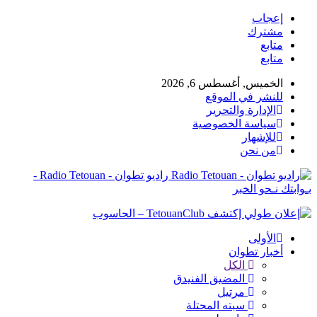
إعجاب
مشترك
متابع
متابع
الخميس, أغسطس 6, 2026
للنشر في الموقع
الإدارة والتحرير
سياسة الخصوصية
للإشهار
من نحن
راديو تطوان - Radio Tetouan -
بـوابتك نـحو الخبر
الأولى
أخبار تطوان
الكل
المضيق الفنيدق
مرتيل
سبته المحتلة