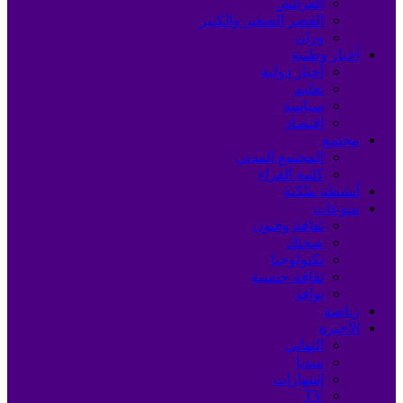
العرائش
القصر الصغير والكبير
وزان
أخبار وطنية
أخبار دولية
تعليم
سياسة
اقتصاد
مجتمع
المجتمع المدني
كلمة القراء
أنشطة ملكية
منوعات
ثقافة وفنون
صحتك
تكنولوجيا
ثقافة جنسية
نوافذ
رياضة
الأخيرة
التهاني
ميديا
إشهارات
TV