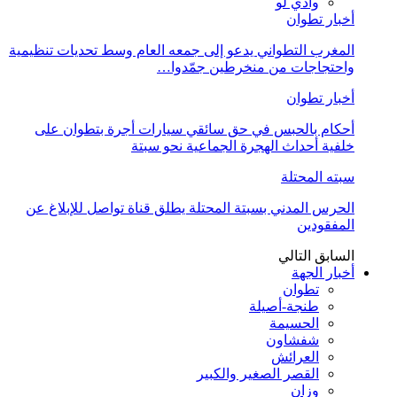
وادي لو
أخبار تطوان
المغرب التطواني يدعو إلى جمعه العام وسط تحديات تنظيمية
واحتجاجات من منخرطين جمّدوا…
أخبار تطوان
أحكام بالحبس في حق سائقي سيارات أجرة بتطوان على
خلفية أحداث الهجرة الجماعية نحو سبتة
سبته المحتلة
الحرس المدني بسبتة المحتلة يطلق قناة تواصل للإبلاغ عن
المفقودين
السابق
التالي
أخبار الجهة
تطوان
طنجة-أصيلة
الحسيمة
شفشاون
العرائش
القصر الصغير والكبير
وزان