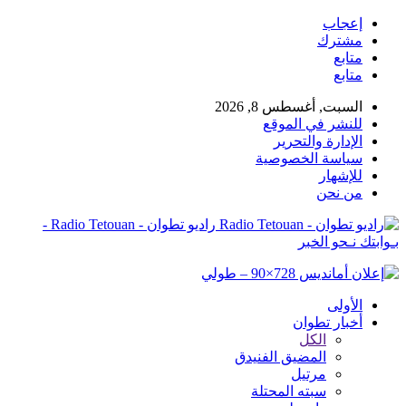
إعجاب
مشترك
متابع
متابع
السبت, أغسطس 8, 2026
للنشر في الموقع
الإدارة والتحرير
سياسة الخصوصية
للإشهار
من نحن
راديو تطوان - Radio Tetouan -
بـوابتك نـحو الخبر
الأولى
أخبار تطوان
الكل
المضيق الفنيدق
مرتيل
سبته المحتلة