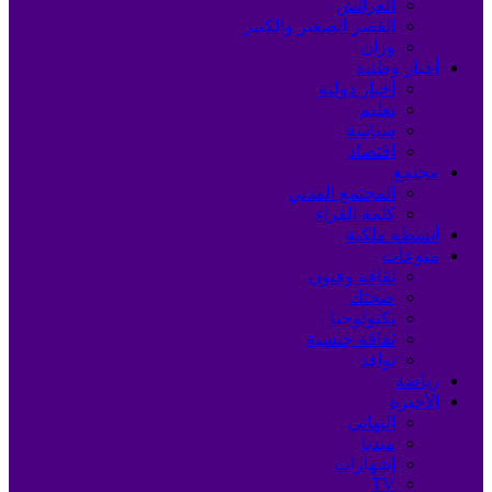
العرائش
القصر الصغير والكبير
وزان
أخبار وطنية
أخبار دولية
تعليم
سياسة
اقتصاد
مجتمع
المجتمع المدني
كلمة القراء
أنشطة ملكية
منوعات
ثقافة وفنون
صحتك
تكنولوجيا
ثقافة جنسية
نوافذ
رياضة
الأخيرة
التهاني
ميديا
إشهارات
TV