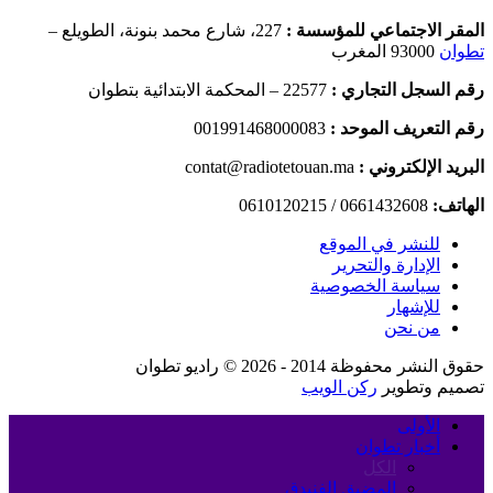
المقر الاجتماعي للمؤسسة :
227، شارع محمد بنونة، الطويلع –
تطوان
93000 المغرب
رقم السجل التجاري :
22577 – المحكمة الابتدائية بتطوان
رقم التعريف الموحد :
001991468000083
البريد الإلكتروني :
contat@radiotetouan.ma
الهاتف:
0661432608 / 0610120215
للنشر في الموقع
الإدارة والتحرير
سياسة الخصوصية
للإشهار
من نحن
حقوق النشر محفوظة 2014 - 2026 © راديو تطوان
تصميم وتطوير
ركن الويب
الأولى
أخبار تطوان
الكل
المضيق الفنيدق