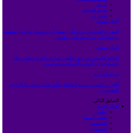
مرتيل
سبته المحتلة
وادي لو
أخبار تطوان
المغرب التطواني يدعو إلى جمعه العام وسط تحديات تنظيمية
واحتجاجات من منخرطين جمّدوا…
أخبار تطوان
أحكام بالحبس في حق سائقي سيارات أجرة بتطوان على
خلفية أحداث الهجرة الجماعية نحو سبتة
سبته المحتلة
الحرس المدني بسبتة المحتلة يطلق قناة تواصل للإبلاغ عن
المفقودين
السابق
التالي
أخبار الجهة
تطوان
طنجة-أصيلة
الحسيمة
شفشاون