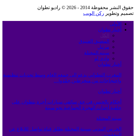
حقوق النشر محفوظة 2014 - 2026 © راديو تطوان
تصميم وتطوير
ركن الويب
الأولى
أخبار تطوان
الكل
المضيق الفنيدق
مرتيل
سبته المحتلة
وادي لو
أخبار تطوان
المغرب التطواني يدعو إلى جمعه العام وسط تحديات تنظيمية
واحتجاجات من منخرطين جمّدوا…
أخبار تطوان
أحكام بالحبس في حق سائقي سيارات أجرة بتطوان على
خلفية أحداث الهجرة الجماعية نحو سبتة
سبته المحتلة
الحرس المدني بسبتة المحتلة يطلق قناة تواصل للإبلاغ عن
المفقودين