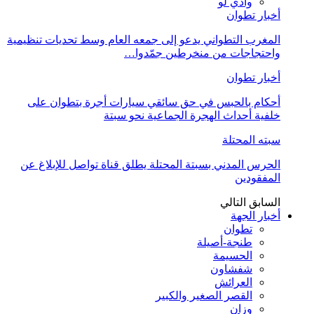
وادي لو
أخبار تطوان
المغرب التطواني يدعو إلى جمعه العام وسط تحديات تنظيمية
واحتجاجات من منخرطين جمّدوا…
أخبار تطوان
أحكام بالحبس في حق سائقي سيارات أجرة بتطوان على
خلفية أحداث الهجرة الجماعية نحو سبتة
سبته المحتلة
الحرس المدني بسبتة المحتلة يطلق قناة تواصل للإبلاغ عن
المفقودين
السابق
التالي
أخبار الجهة
تطوان
طنجة-أصيلة
الحسيمة
شفشاون
العرائش
القصر الصغير والكبير
وزان