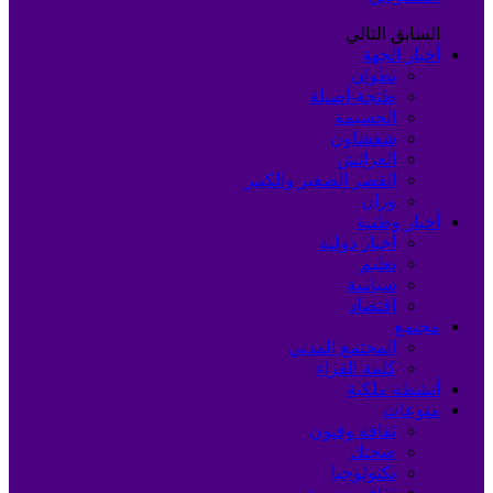
السابق
التالي
أخبار الجهة
تطوان
طنجة-أصيلة
الحسيمة
شفشاون
العرائش
القصر الصغير والكبير
وزان
أخبار وطنية
أخبار دولية
تعليم
سياسة
اقتصاد
مجتمع
المجتمع المدني
كلمة القراء
أنشطة ملكية
منوعات
ثقافة وفنون
صحتك
تكنولوجيا