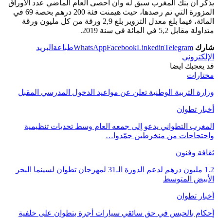
يذكر أن بنك المغرب سبق له وأن أحصى العام الماضي عدد الأوراق
المزورة التي تم رصدها، حيث هيمنت فئة 200 درهم بحصة 69 في
المائة، فيما بلغ معدل التزوير بلغ 2,9 ورقة من كل مليون ورقة
متداولة مقابل 5,2 في المائة في سنة 2019.
شارك
Telegram
Linkedin
Facebook
WhatsApp
طباعة
البريد
الإلكتروني
قد يعجبك ايضا
مختارات
وزارة التربية الوطنية تعلن عن مواعيد الدخول المدرسي المقبل
أخبار تطوان
المغرب التطواني يدعو إلى جمعه العام وسط تحديات تنظيمية
واحتجاجات من منخرطين جمّدوا…
ثقافة وفنون
1.2 مليون درهم لدعم الدورة الـ31 لمهرجان تطوان لسينما البحر
الأبيض المتوسط
أخبار تطوان
أحكام بالحبس في حق سائقي سيارات أجرة بتطوان على خلفية