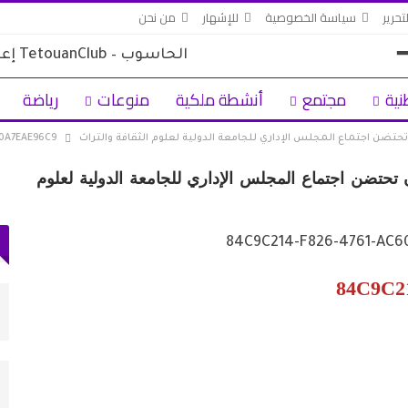
تحرير
سياسة الخصوصية
للإشهار
من نحن
نية
مجتمع
أنشطة ملكية
منوعات
رياضة
 تحتضن اجتماع المجلس الإداري للجامعة الدولية لعلوم الثقافة والتراث
70A7EAE96C9
 تحتضن اجتماع المجلس الإداري للجامعة الدولية لعلوم
84C9C2
 وسط
ولاية أمن طنجة تنجح في توقيف فرنسي
مبحوث عنه دوليًا بتهمة…
أغسطس 4, 2026
دعم الدورة الـ31 لمهرجان
حكومة سبتة: بين 3 و5 آلاف مهاجر ما زالوا
داخل المدينة و862…
أغسطس 3, 2026