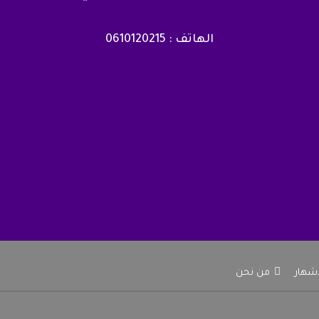
الهاتف : 0610120215
إشهار
من نحن