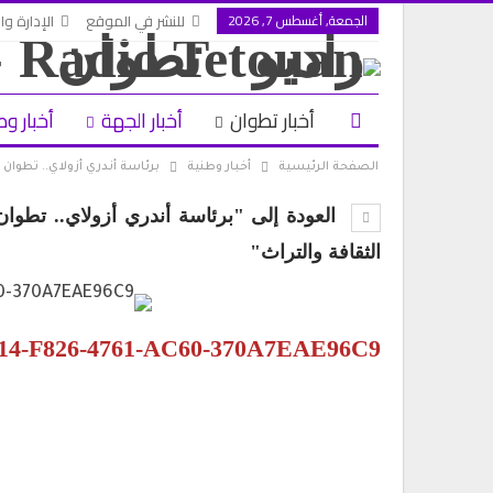
الجمعة, أغسطس 7, 2026
للنشر في الموقع
الإدارة وال
أخبار تطوان
أخبار الجهة
أخبار وط
الصفحة الرئيسية
أخبار وطنية
برئاسة أندري أزولاي.. تطوان
العودة إلى "برئاسة أندري أزولاي.. تطوان
الثقافة والتراث"
14-F826-4761-AC60-370A7EAE96C9
ارتفاع حصيلة ضحايا محاولة اقتحام سبتة إلى 20
المغرب التطواني يدعو إلى جمعه العام
تحديات تنظيمية…
أغسطس 7, 2026
أس حفل الولاء
1.2 مليون درهم ل
تطوان لسينما البحر…
أغسطس 6, 2026