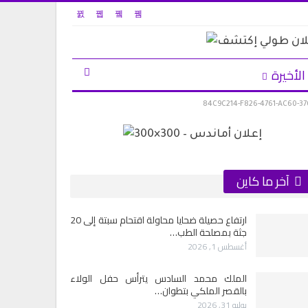
الأخيرة
84C9C214-F826-4761-AC60-3
آخر ما كاين
ارتفاع حصيلة ضحايا محاولة اقتحام سبتة إلى 20
جثة بمصلحة الطب…
أغسطس 1, 2026
الملك محمد السادس يترأس حفل الولاء
بالقصر الملكي بتطوان…
يوليو 31, 2026