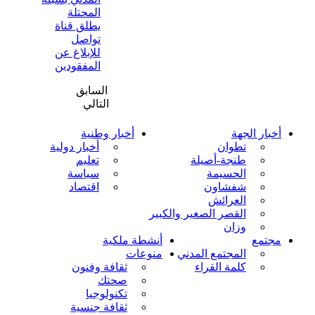
المحتلة
يطلق قناة
تواصل
للإبلاغ عن
المفقودين
السابق
التالي
أخبار الجهة
أخبار وطنية
تطوان
أخبار دولية
طنجة-أصيلة
تعليم
الحسيمة
سياسة
شفشاون
اقتصاد
العرائش
القصر الصغير والكبير
وزان
مجتمع
أنشطة ملكية
المجتمع المدني
منوعات
كلمة القراء
ثقافة وفنون
صحتك
تكنولوجيا
ثقافة جنسية