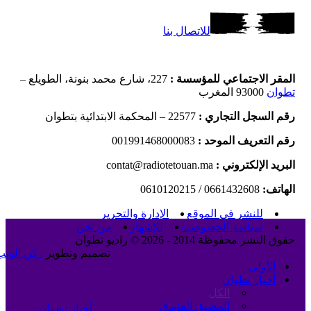
للاتصال بنا
المقر الاجتماعي للمؤسسة :
227، شارع محمد بنونة، الطويلع –
تطوان
93000 المغرب
رقم السجل التجاري :
22577 – المحكمة الابتدائية بتطوان
رقم التعريف الموحد :
001991468000083
البريد الإلكتروني :
contat@radiotetouan.ma
الهاتف:
0661432608 / 0610120215
للنشر في الموقع
الإدارة والتحرير
سياسة الخصوصية
للإشهار
من نحن
حقوق النشر محفوظة 2014 - 2026 © راديو تطوان
تصميم وتطوير
ركن الويب
الأولى
أخبار تطوان
الكل
المضيق الفنيدق
أخبار تطوان