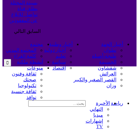
بسبتة المحتلة
يطلق قناة
تواصل للإبلاغ
عن المفقودين
السابق
التالي
أخبار الجهة
أخبار وطنية
مجتمع
تطوان
أخبار دولية
المجتمع المدني
طنجة-أصيلة
تعليم
كلمة القراء
الحسيمة
سياسة
أنشطة ملكية
شفشاون
اقتصاد
منوعات
العرائش
ثقافة وفنون
القصر الصغير والكبير
صحتك
وزان
تكنولوجيا
ثقافة جنسية
نوافذ
رياضة
الأخيرة
التهاني
ميديا
إشهارات
TV