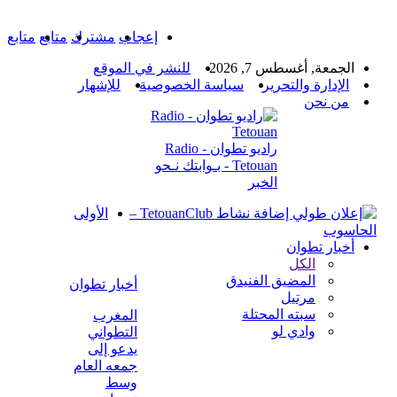
إعجاب
مشترك
متابع
متابع
الجمعة, أغسطس 7, 2026
للنشر في الموقع
الإدارة والتحرير
سياسة الخصوصية
للإشهار
من نحن
راديو تطوان - Radio
Tetouan - بـوابتك نـحو
الخبر
الأولى
أخبار تطوان
الكل
المضيق الفنيدق
أخبار تطوان
مرتيل
سبته المحتلة
المغرب
وادي لو
التطواني
يدعو إلى
جمعه العام
وسط