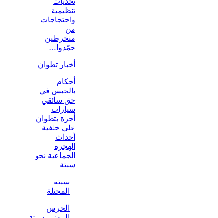
تحديات
تنظيمية
واحتجاجات
من
منخرطين
جمّدوا…
أخبار تطوان
أحكام
بالحبس في
حق سائقي
سيارات
أجرة بتطوان
على خلفية
أحداث
الهجرة
الجماعية نحو
سبتة
سبته
المحتلة
الحرس
المدني بسبتة