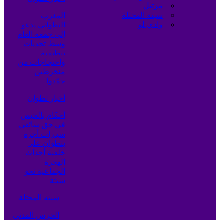
مرتيل
سبته المحتلة
المغرب
وادي لو
التطواني يدعو
إلى جمعه العام
وسط تحديات
تنظيمية
واحتجاجات من
منخرطين
جمّدوا…
أخبار تطوان
أحكام بالحبس
في حق سائقي
سيارات أجرة
بتطوان على
خلفية أحداث
الهجرة
الجماعية نحو
سبتة
سبته المحتلة
الحرس المدني