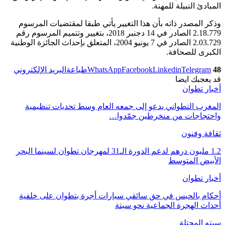
المبادئ النبيلة للمهنة.
وذكر المصدر ذاته بأن هذا التغيير يأتي طبقا لمقتضيات المرسوم
2.18.779 الصادر في 14 دجنبر 2018، بتغيير وتتميم المرسوم رقم
2.03.729 الصادر في 7 يونيو 2004، المتعلق بإحداث الجائزة الوطنية
الكبرى للصحافة.
48
Telegram
Linkedin
Facebook
WhatsApp
طباعة
البريد الإلكتروني
قد يعجبك ايضا
أخبار تطوان
المغرب التطواني يدعو إلى جمعه العام وسط تحديات تنظيمية
واحتجاجات من منخرطين جمّدوا…
ثقافة وفنون
1.2 مليون درهم لدعم الدورة الـ31 لمهرجان تطوان لسينما البحر
الأبيض المتوسط
أخبار تطوان
أحكام بالحبس في حق سائقي سيارات أجرة بتطوان على خلفية
أحداث الهجرة الجماعية نحو سبتة
سبته المحتلة