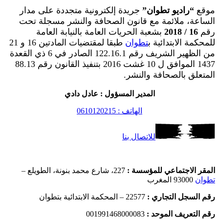
موقع
“راديو تطوان”
جريدة إلكترونية متجددة على مدار
الساعة، ملائمة مع قانون الصحافة والنشر مسجلة تحت
رقم
16 / 2018
بشعبة الحريات العامة بالنيابة العامة
للمحكمة الابتدائية ب
تطوان
طبقا لمقتضيات المادتين 16 و 21
من الظهير الشريف رقم 122.16.1 الصادر في 6 ذي القعدة
1437 الموافق ل 10 غشت 2016 بتنفيذ القانون رقم 88.13
المتعلق بالصحافة والنشر.
المدير المسؤول : عادل دادي
الهاتف : 0610120215
للاتصال بنا
المقر الاجتماعي للمؤسسة :
227، شارع محمد بنونة، الطويلع –
تطوان
93000 المغرب
رقم السجل التجاري :
22577 – المحكمة الابتدائية بتطوان
رقم التعريف الموحد :
001991468000083