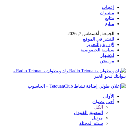
إعجاب
مشترك
متابع
متابع
الجمعة, أغسطس 7, 2026
للنشر في الموقع
الإدارة والتحرير
سياسة الخصوصية
للإشهار
من نحن
راديو تطوان - Radio Tetouan -
بـوابتك نـحو الخبر
الأولى
أخبار تطوان
الكل
المضيق الفنيدق
مرتيل
سبته المحتلة