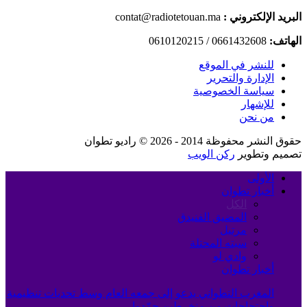
البريد الإلكتروني :
contat@radiotetouan.ma
الهاتف:
0661432608 / 0610120215
للنشر في الموقع
الإدارة والتحرير
سياسة الخصوصية
للإشهار
من نحن
حقوق النشر محفوظة 2014 - 2026 © راديو تطوان
تصميم وتطوير
ركن الويب
الأولى
أخبار تطوان
الكل
المضيق الفنيدق
مرتيل
سبته المحتلة
وادي لو
أخبار تطوان
المغرب التطواني يدعو إلى جمعه العام وسط تحديات تنظيمية
واحتجاجات من منخرطين جمّدوا…