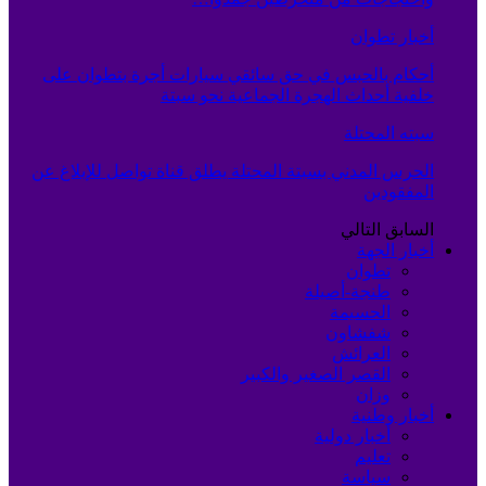
أخبار تطوان
أحكام بالحبس في حق سائقي سيارات أجرة بتطوان على
خلفية أحداث الهجرة الجماعية نحو سبتة
سبته المحتلة
الحرس المدني بسبتة المحتلة يطلق قناة تواصل للإبلاغ عن
المفقودين
السابق
التالي
أخبار الجهة
تطوان
طنجة-أصيلة
الحسيمة
شفشاون
العرائش
القصر الصغير والكبير
وزان
أخبار وطنية
أخبار دولية
تعليم
سياسة