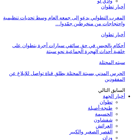
وادي لو
أخبار تطوان
المغرب التطواني يدعو إلى جمعه العام وسط تحديات تنظيمية
واحتجاجات من منخرطين جمّدوا…
أخبار تطوان
أحكام بالحبس في حق سائقي سيارات أجرة بتطوان على
خلفية أحداث الهجرة الجماعية نحو سبتة
سبته المحتلة
الحرس المدني بسبتة المحتلة يطلق قناة تواصل للإبلاغ عن
المفقودين
السابق
التالي
أخبار الجهة
تطوان
طنجة-أصيلة
الحسيمة
شفشاون
العرائش
القصر الصغير والكبير
وزان