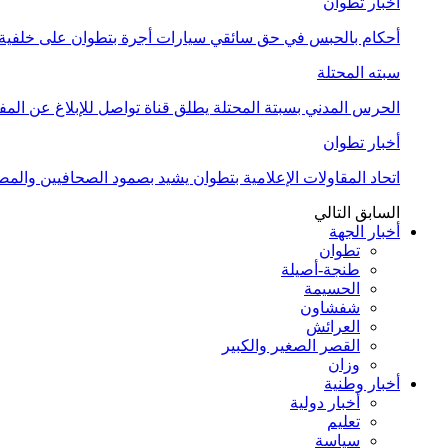
أخبار تطوان
أحكام بالحبس في حق سائقي سيارات أجرة بتطوان على خلفية أ
سبته المحتلة
الحرس المدني بسبتة المحتلة يطلق قناة تواصل للإبلاغ عن المف
أخبار تطوان
اتحاد المقاولات الإعلامية بتطوان يشيد بصمود الصحافيين وال
السابق
التالي
أخبار الجهة
تطوان
طنجة-أصيلة
الحسيمة
شفشاون
العرائش
القصر الصغير والكبير
وزان
أخبار وطنية
أخبار دولية
تعليم
سياسة