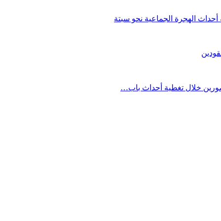
حداث الهجرة الجماعية نحو سبتة
قودين
مصورين خلال تغطية أحداث باب…