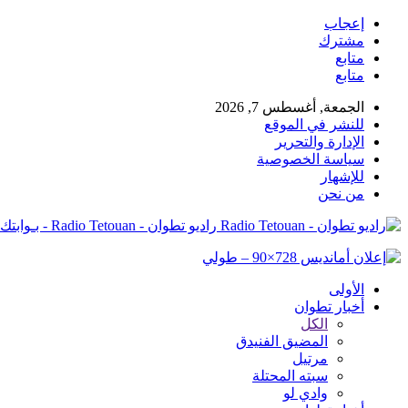
إعجاب
مشترك
متابع
متابع
الجمعة, أغسطس 7, 2026
للنشر في الموقع
الإدارة والتحرير
سياسة الخصوصية
للإشهار
من نحن
راديو تطوان - Radio Tetouan - بـوابتك نـحو الخبر
الأولى
أخبار تطوان
الكل
المضيق الفنيدق
مرتيل
سبته المحتلة
وادي لو