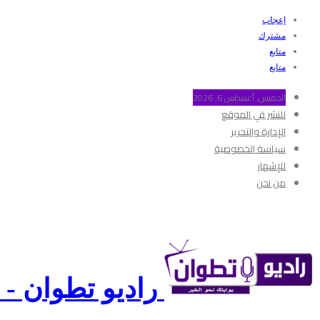
إعجاب
مشترك
متابع
متابع
الخميس, أغسطس 6, 2026
للنشر في الموقع
الإدارة والتحرير
سياسة الخصوصية
للإشهار
من نحن
راديو تطوان - Radio Tetouan - بـوابتك نـحو الخبر