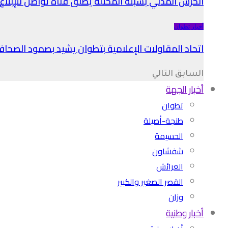
الحرس المدني بسبتة المحتلة يطلق قناة تواصل للإبلا
أخبار تطوان
اتحاد المقاولات الإعلامية بتطوان يشيد بصمود الصحا
السابق
التالي
أخبار الجهة
تطوان
طنجة-أصيلة
الحسيمة
شفشاون
العرائش
القصر الصغير والكبير
وزان
أخبار وطنية