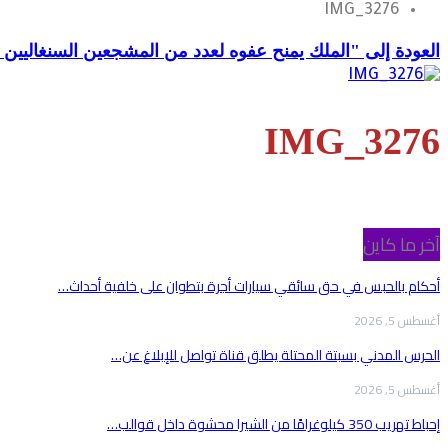
IMG_3276
العودة إلى "الملك يمنح عفوه لعدد من المشجعين السنغاليين
IMG_3276
آخر ما كاين
أحكام بالحبس في حق سائقي سيارات أجرة بتطوان على خلفية أحداث…
أغسطس 5, 2026
الحرس المدني بسبتة المحتلة يطلق قناة تواصل للإبلاغ عن…
أغسطس 5, 2026
إحباط تهريب 350 كيلوغرامًا من الشيرا محشوة داخل قوالب…