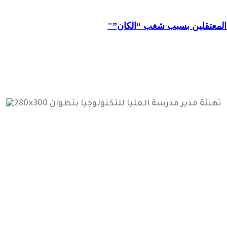
 المعتقلين بسبب شغب “الكان”"