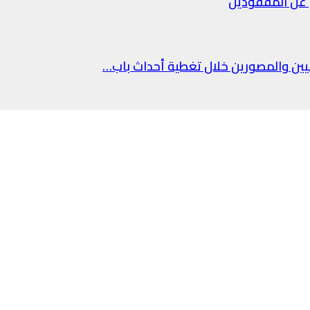
غ عن المفقودين
فيين والمصورين خلال تغطية أحداث باب…