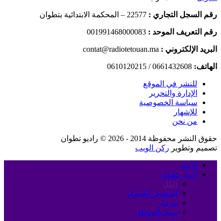
رقم السجل التجاري :
22577 – المحكمة الابتدائية بتطوان
رقم التعريف الموحد :
001991468000083
البريد الإلكتروني :
contat@radiotetouan.ma
الهاتف:
0661432608 / 0610120215
للنشر في الموقع
الإدارة والتحرير
سياسة الخصوصية
للإشهار
من نحن
حقوق النشر محفوظة 2014 - 2026 © راديو تطوان
تصميم وتطوير
ركن الويب
الأولى
أخبار تطوان
الكل
المضيق الفنيدق
مرتيل
سبته المحتلة