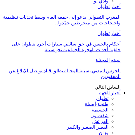
وادي لو
أخبار تطوان
المغرب التطواني يدعو إلى جمعه العام وسط تحديات تنظيمية
واحتجاجات من منخرطين جمّدوا…
أخبار تطوان
أحكام بالحبس في حق سائقي سيارات أجرة بتطوان على
خلفية أحداث الهجرة الجماعية نحو سبتة
سبته المحتلة
الحرس المدني بسبتة المحتلة يطلق قناة تواصل للإبلاغ عن
المفقودين
السابق
التالي
أخبار الجهة
تطوان
طنجة-أصيلة
الحسيمة
شفشاون
العرائش
القصر الصغير والكبير
وزان