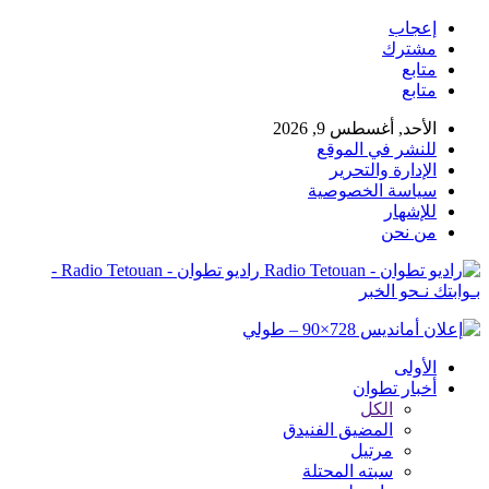
إعجاب
مشترك
متابع
متابع
الأحد, أغسطس 9, 2026
للنشر في الموقع
الإدارة والتحرير
سياسة الخصوصية
للإشهار
من نحن
راديو تطوان - Radio Tetouan -
بـوابتك نـحو الخبر
الأولى
أخبار تطوان
الكل
المضيق الفنيدق
مرتيل
سبته المحتلة