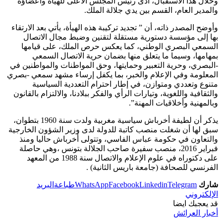
وخلال هذا الاستقبال، أدى رئيس المجلس الأعلى للهيأة وأعضاؤه
والمدير العام، القسم بين يدي جلالة الملك.
وأوضح المصدر ذاته، أن ” تجديد تركيبة هذه الهيأة، يأتي بعد الارتقاء
بها إلى مؤسسة دستورية مستقلة لتقنين وضبط مجال الاتصال
السمعي البصري الوطني، كما يعكس حرص الملك، على قيامها
بمهامها، وسيما ما يتعلق منها بضمان حرية الاتصال السمعي
-البصري، وحرية التعبير وحمايتها، وحق المواطنات والمواطنين في
المعلومة وفي الإعلام والخبر، بما يكفل إرساء مشهد سمعي -بصري
متنوع وتعددي ومتوازن، في إطار احترام التعددية السياسية
والثقافية واللغوية، وتيارات الرأي والفكر ببلادنا، والالتزام بالقانون
وبالمهنية وأخلاقيات المهنة”.
يذكر أن لطيفة أخرباش سياسية مغربية ولدت سنة 1960 بتطوان،
سبق لها أن شغلت منصب كاتبة للدولة لدى وزير الشؤون الخارجية
والتعاون في حكومة عباس الفاسي، وتتولى أخرباش حاليا ومنذ
فبراير 2016، منصب سفيرة صاحب الجلالة بتونس ،وهي حاصلة
على دكتوراه في علوم الإعلام والاتصال سنة 1988 من المعهد
الفرنسي للصحافة (جامعة باريس الثانية) .
شارك
Telegram
Linkedin
Facebook
WhatsApp
طباعة
البريد
الإلكتروني
قد يعجبك ايضا
أخبار العرائش