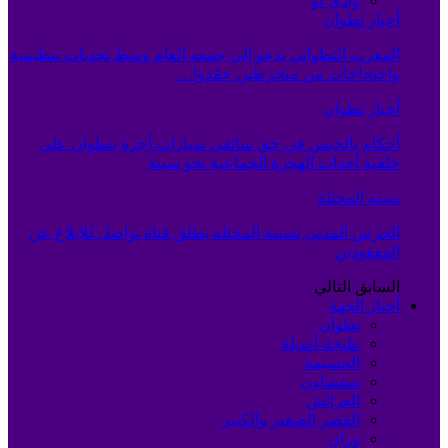
وادي لو
أخبار تطوان
المغرب التطواني يدعو إلى جمعه العام وسط تحديات تنظيمية
واحتجاجات من منخرطين جمّدوا…
أخبار تطوان
أحكام بالحبس في حق سائقي سيارات أجرة بتطوان على
خلفية أحداث الهجرة الجماعية نحو سبتة
سبته المحتلة
الحرس المدني بسبتة المحتلة يطلق قناة تواصل للإبلاغ عن
المفقودين
السابق
التالي
أخبار الجهة
تطوان
طنجة-أصيلة
الحسيمة
شفشاون
العرائش
القصر الصغير والكبير
وزان