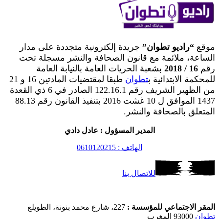
موقع
“راديو تطوان”
جريدة إلكترونية متجددة على مدار
الساعة، ملائمة مع قانون الصحافة والنشر مسجلة تحت
رقم
16 / 2018
بشعبة الحريات العامة بالنيابة العامة
للمحكمة الابتدائية ب
تطوان
طبقا لمقتضيات المادتين 16 و 21
من الظهير الشريف رقم 122.16.1 الصادر في 6 ذي القعدة
1437 الموافق ل 10 غشت 2016 بتنفيذ القانون رقم 88.13
المتعلق بالصحافة والنشر.
المدير المسؤول : عادل دادي
الهاتف : 0610120215
للاتصال بنا
المقر الاجتماعي للمؤسسة :
227، شارع محمد بنونة، الطويلع –
تطوان
93000 المغرب