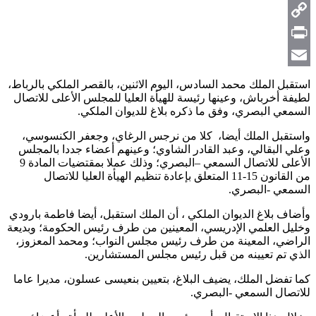
Telegram
Copy
Link
Print
Email
استقبل الملك محمد السادس، اليوم الاثنين، بالقصر الملكي بالرباط،
لطيفة أخرباش، وعينها رئيسة للهيأة العليا للمجلس الأعلى للاتصال
السمعي البصري، وفق ما ذكره بلاغ للديوان الملكي.
واستقبل الملك أيضا، كلا من نرجس الرغاي، وجعفر الكنسوسي،
وعلي البقالي، وعبد القادر الشاوي؛ وعينهم أعضاء جددا بالمجلس
الأعلى للاتصال السمعي –البصري؛ وذلك عملا بمقتضيات المادة 9
من القانون 15-11 المتعلق بإعادة تنظيم الهيأة العليا للاتصال
السمعي -البصري.
وأضاف بلاغ الديوان الملكي ، أن الملك استقبل، أيضا فاطمة بارودي
وخليل العلمي الإدريسي، المعينين من طرف رئيس الحكومة؛ وبديعة
الراضي، المعينة من طرف رئيس مجلس النواب؛ ومحمد المعزوز،
الذي تم تعيينه من قبل رئيس مجلس المستشارين.
كما تفضل الملك، يضيف البلاغ، بتعيين بنعيسى عسلون، مديرا عاما
للاتصال السمعي -البصري.