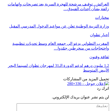
العرائش.. توقيف مرشحة للهجرة السرية بعد تصريحات واتهامات
زائفة بشأن أحداث الفنيدق…
مختارات
وزارة التربية الوطنية تعلن عن مواعيد الدخول المدرسي المقبل
أخبار تطوان
المغرب التطواني يدعو إلى جمعه العام وسط تحديات تنظيمية
واحتجاجات من منخرطين جمّدوا…
ثقافة وفنون
1.2 مليون درهم لدعم الدورة الـ31 لمهرجان تطوان لسينما البحر
الأبيض المتوسط
تحميل المزيد من المشاركات
اترك رد
لن يتم نشر عنوان بريدك الإلكتروني.