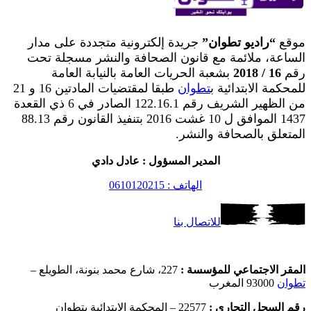
موقع
“راديو تطوان”
جريدة إلكترونية متجددة على مدار
الساعة، ملائمة مع قانون الصحافة والنشر مسجلة تحت
رقم
16 / 2018
بشعبة الحريات العامة بالنيابة العامة
للمحكمة الابتدائية ب
تطوان
طبقا لمقتضيات المادتين 16 و 21
من الظهير الشريف رقم 122.16.1 الصادر في 6 ذي القعدة
1437 الموافق ل 10 غشت 2016 بتنفيذ القانون رقم 88.13
المتعلق بالصحافة والنشر.
المدير المسؤول : عادل دادي
الهاتف : 0610120215
للاتصال بنا
المقر الاجتماعي للمؤسسة :
227، شارع محمد بنونة، الطويلع –
تطوان
93000 المغرب
رقم السجل التجاري :
22577 – المحكمة الابتدائية بتطوان