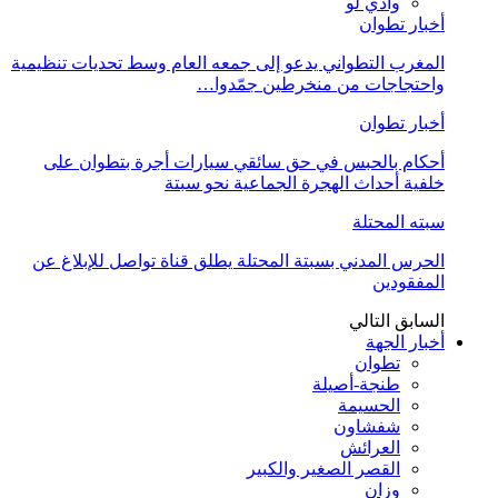
وادي لو
أخبار تطوان
المغرب التطواني يدعو إلى جمعه العام وسط تحديات تنظيمية
واحتجاجات من منخرطين جمّدوا…
أخبار تطوان
أحكام بالحبس في حق سائقي سيارات أجرة بتطوان على
خلفية أحداث الهجرة الجماعية نحو سبتة
سبته المحتلة
الحرس المدني بسبتة المحتلة يطلق قناة تواصل للإبلاغ عن
المفقودين
السابق
التالي
أخبار الجهة
تطوان
طنجة-أصيلة
الحسيمة
شفشاون
العرائش
القصر الصغير والكبير
وزان