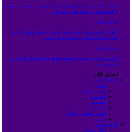
المغرب التطواني يدعو إلى جمعه العام وسط تحديات تنظيمية
واحتجاجات من منخرطين جمّدوا…
أخبار تطوان
أحكام بالحبس في حق سائقي سيارات أجرة بتطوان على
خلفية أحداث الهجرة الجماعية نحو سبتة
سبته المحتلة
الحرس المدني بسبتة المحتلة يطلق قناة تواصل للإبلاغ عن
المفقودين
السابق
التالي
أخبار الجهة
تطوان
طنجة-أصيلة
الحسيمة
شفشاون
العرائش
القصر الصغير والكبير
وزان
أخبار وطنية
أخبار دولية