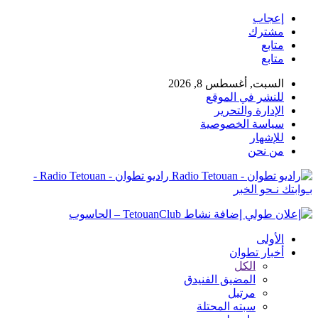
إعجاب
مشترك
متابع
متابع
السبت, أغسطس 8, 2026
للنشر في الموقع
الإدارة والتحرير
سياسة الخصوصية
للإشهار
من نحن
راديو تطوان - Radio Tetouan -
بـوابتك نـحو الخبر
الأولى
أخبار تطوان
الكل
المضيق الفنيدق
مرتيل
سبته المحتلة