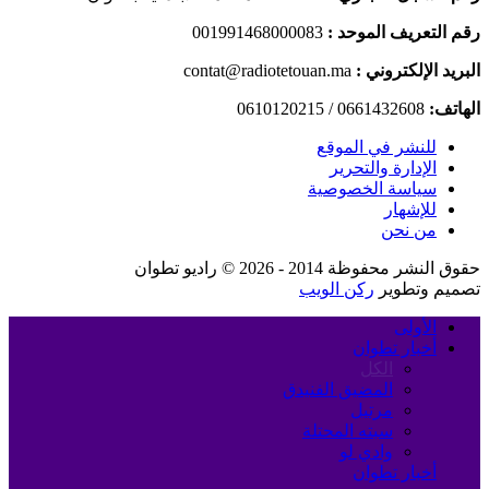
رقم التعريف الموحد :
001991468000083
البريد الإلكتروني :
contat@radiotetouan.ma
الهاتف:
0661432608 / 0610120215
للنشر في الموقع
الإدارة والتحرير
سياسة الخصوصية
للإشهار
من نحن
حقوق النشر محفوظة 2014 - 2026 © راديو تطوان
تصميم وتطوير
ركن الويب
الأولى
أخبار تطوان
الكل
المضيق الفنيدق
مرتيل
سبته المحتلة
وادي لو
أخبار تطوان