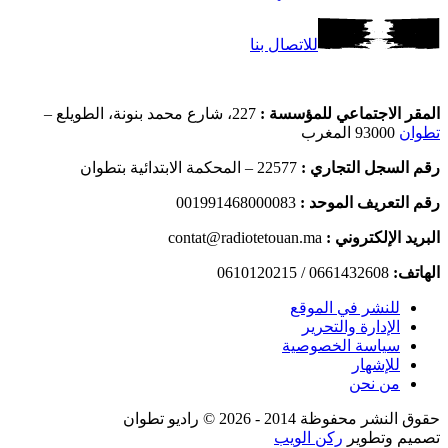
للاتصال بنا
المقر الاجتماعي للمؤسسة :
227، شارع محمد بنونة، الطويلع –
تطوان
93000 المغرب
رقم السجل التجاري :
22577 – المحكمة الابتدائية بتطوان
رقم التعريف الموحد :
001991468000083
البريد الإلكتروني :
contat@radiotetouan.ma
الهاتف:
0661432608 / 0610120215
للنشر في الموقع
الإدارة والتحرير
سياسة الخصوصية
للإشهار
من نحن
حقوق النشر محفوظة 2014 - 2026 © راديو تطوان
تصميم وتطوير
ركن الويب