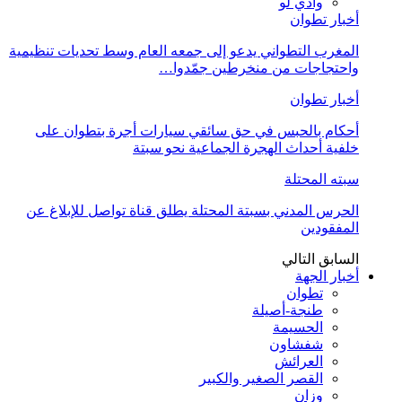
وادي لو
أخبار تطوان
المغرب التطواني يدعو إلى جمعه العام وسط تحديات تنظيمية
واحتجاجات من منخرطين جمّدوا…
أخبار تطوان
أحكام بالحبس في حق سائقي سيارات أجرة بتطوان على
خلفية أحداث الهجرة الجماعية نحو سبتة
سبته المحتلة
الحرس المدني بسبتة المحتلة يطلق قناة تواصل للإبلاغ عن
المفقودين
السابق
التالي
أخبار الجهة
تطوان
طنجة-أصيلة
الحسيمة
شفشاون
العرائش
القصر الصغير والكبير
وزان