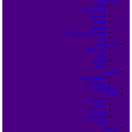
تطوان
طنجة-أصيلة
الحسيمة
شفشاون
العرائش
القصر الصغير والكبير
وزان
أخبار وطنية
أخبار دولية
تعليم
سياسة
اقتصاد
مجتمع
المجتمع المدني
كلمة القراء
أنشطة ملكية
منوعات
ثقافة وفنون
صحتك
تكنولوجيا
ثقافة جنسية
نوافذ
رياضة