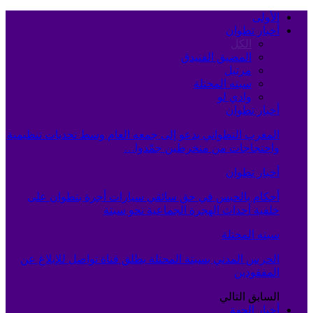
الأولى
أخبار تطوان
الكل
المضيق الفنيدق
مرتيل
سبته المحتلة
وادي لو
أخبار تطوان
المغرب التطواني يدعو إلى جمعه العام وسط تحديات تنظيمية
واحتجاجات من منخرطين جمّدوا…
أخبار تطوان
أحكام بالحبس في حق سائقي سيارات أجرة بتطوان على
خلفية أحداث الهجرة الجماعية نحو سبتة
سبته المحتلة
الحرس المدني بسبتة المحتلة يطلق قناة تواصل للإبلاغ عن
المفقودين
السابق
التالي
أخبار الجهة