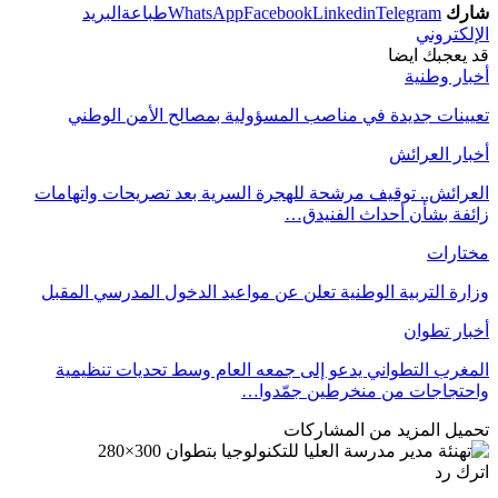
شارك
Telegram
Linkedin
Facebook
WhatsApp
طباعة
البريد
الإلكتروني
قد يعجبك ايضا
أخبار وطنية
تعيينات جديدة في مناصب المسؤولية بمصالح الأمن الوطني
أخبار العرائش
العرائش.. توقيف مرشحة للهجرة السرية بعد تصريحات واتهامات
زائفة بشأن أحداث الفنيدق…
مختارات
وزارة التربية الوطنية تعلن عن مواعيد الدخول المدرسي المقبل
أخبار تطوان
المغرب التطواني يدعو إلى جمعه العام وسط تحديات تنظيمية
واحتجاجات من منخرطين جمّدوا…
تحميل المزيد من المشاركات
اترك رد