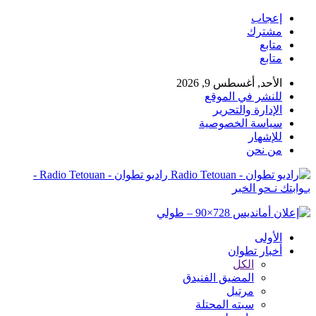
إعجاب
مشترك
متابع
متابع
الأحد, أغسطس 9, 2026
للنشر في الموقع
الإدارة والتحرير
سياسة الخصوصية
للإشهار
من نحن
راديو تطوان - Radio Tetouan -
بـوابتك نـحو الخبر
الأولى
أخبار تطوان
الكل
المضيق الفنيدق
مرتيل
سبته المحتلة