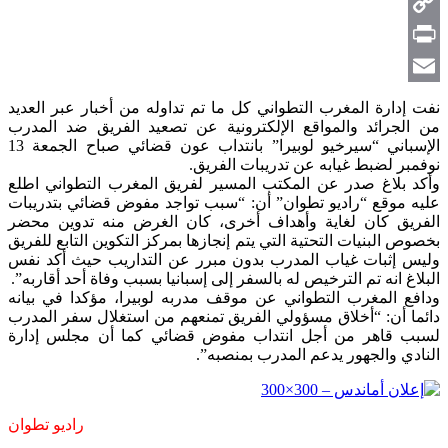
Telegram
Copy
Link
Print
Email
نفت إدارة المغرب التطواني كل ما تم تداوله من أخبار عبر العديد
من الجرائد والمواقع الإلكترونية عن تصعيد الفريق ضد المدرب
الإسباني “سيرخيو لوبيرا” بانتداب عون قضائي صباح الجمعة 13
نوفمبر لضبط غيابه عن تدريبات الفريق.
وأكد بلاغ صدر عن المكتب المسير لفريق المغرب التطواني اطلع
عليه موقع “راديو تطوان” أن: “سبب تواجد مفوض قضائي بتدريبات
الفريق كان لغاية وأهداف أخرى، كان الغرض منه تدوين محضر
بخصوص البنيات التحتية التي يتم إنجازها بمركز التكوين التابع للفريق
وليس إثبات غياب المدرب بدون مبرر عن التداريب حيث أكد نفس
البلاغ انه تم الترخيص له بالسفر إلى إسبانيا بسبب وفاة أحد أقاربه”.
ودافع المغرب التطواني عن موقف مدربه لوبيرا، مؤكدا في بيانه
دائما أن: “أخلاق مسؤولي الفريق تمنعهم من استغلال سفر المدرب
لسبب قاهر من أجل انتداب مفوض قضائي كما أن مجلس إدارة
النادي والجهور يدعم المدرب بمنصبه”.
راديو تطوان