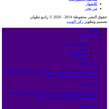
للإشهار
من نحن
حقوق النشر محفوظة 2014 - 2026 © راديو تطوان
تصميم وتطوير
ركن الويب
الأولى
أخبار تطوان
الكل
المضيق الفنيدق
مرتيل
سبته المحتلة
وادي لو
أخبار تطوان
المغرب التطواني يدعو إلى جمعه العام وسط تحديات تنظيمية
واحتجاجات من منخرطين جمّدوا…
أخبار تطوان
أحكام بالحبس في حق سائقي سيارات أجرة بتطوان على
خلفية أحداث الهجرة الجماعية نحو سبتة
سبته المحتلة