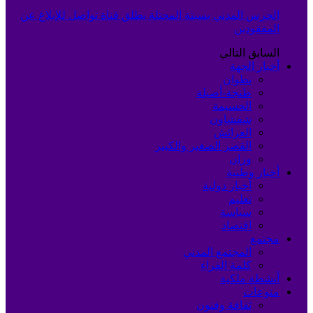
الحرس المدني بسبتة المحتلة يطلق قناة تواصل للإبلاغ عن
المفقودين
السابق
التالي
أخبار الجهة
تطوان
طنجة-أصيلة
الحسيمة
شفشاون
العرائش
القصر الصغير والكبير
وزان
أخبار وطنية
أخبار دولية
تعليم
سياسة
اقتصاد
مجتمع
المجتمع المدني
كلمة القراء
أنشطة ملكية
منوعات
ثقافة وفنون