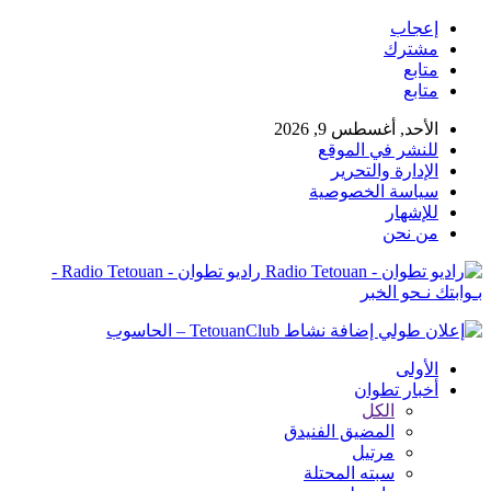
إعجاب
مشترك
متابع
متابع
الأحد, أغسطس 9, 2026
للنشر في الموقع
الإدارة والتحرير
سياسة الخصوصية
للإشهار
من نحن
راديو تطوان - Radio Tetouan -
بـوابتك نـحو الخبر
الأولى
أخبار تطوان
الكل
المضيق الفنيدق
مرتيل
سبته المحتلة