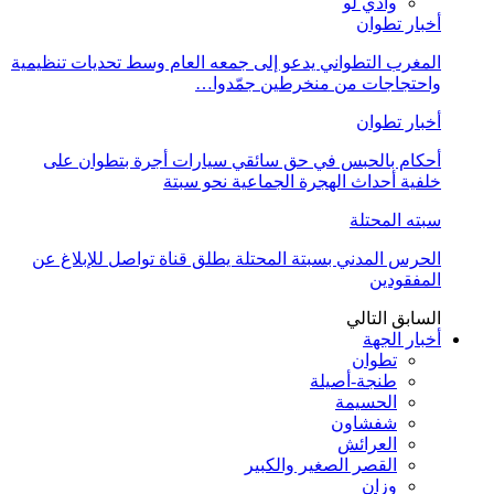
وادي لو
أخبار تطوان
المغرب التطواني يدعو إلى جمعه العام وسط تحديات تنظيمية
واحتجاجات من منخرطين جمّدوا…
أخبار تطوان
أحكام بالحبس في حق سائقي سيارات أجرة بتطوان على
خلفية أحداث الهجرة الجماعية نحو سبتة
سبته المحتلة
الحرس المدني بسبتة المحتلة يطلق قناة تواصل للإبلاغ عن
المفقودين
السابق
التالي
أخبار الجهة
تطوان
طنجة-أصيلة
الحسيمة
شفشاون
العرائش
القصر الصغير والكبير
وزان