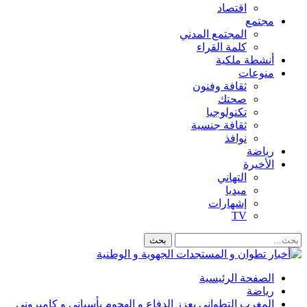
اقتصاد
مجتمع
المجتمع المدني
كلمة القراء
أنشطة ملكية
منوعات
ثقافة وفنون
صحتك
تكنولوجيا
ثقافة جنسية
نوافذ
رياضة
الأخيرة
التهاني
ميديا
إشهارات
TV
الصفحة الرئيسية
رياضة
المغرب التطواني يعزز الدفاع و الهجوم بأسباني و كاميروني