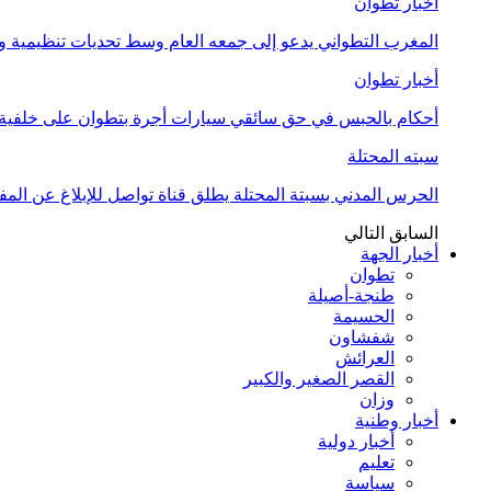
أخبار تطوان
المغرب التطواني يدعو إلى جمعه العام وسط تحديات تنظيمية
أخبار تطوان
أحكام بالحبس في حق سائقي سيارات أجرة بتطوان على خلفية أ
سبته المحتلة
الحرس المدني بسبتة المحتلة يطلق قناة تواصل للإبلاغ عن المف
السابق
التالي
أخبار الجهة
تطوان
طنجة-أصيلة
الحسيمة
شفشاون
العرائش
القصر الصغير والكبير
وزان
أخبار وطنية
أخبار دولية
تعليم
سياسة