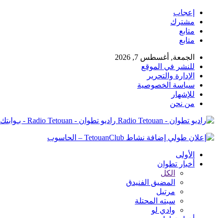
إعجاب
مشترك
متابع
متابع
الجمعة, أغسطس 7, 2026
للنشر في الموقع
الإدارة والتحرير
سياسة الخصوصية
للإشهار
من نحن
راديو تطوان - Radio Tetouan - بـوابتك نـحو الخبر
الأولى
أخبار تطوان
الكل
المضيق الفنيدق
مرتيل
سبته المحتلة
وادي لو