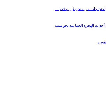
 واحتجاجات من منخرطين جمّدوا…
حداث الهجرة الجماعية نحو سبتة
قودين