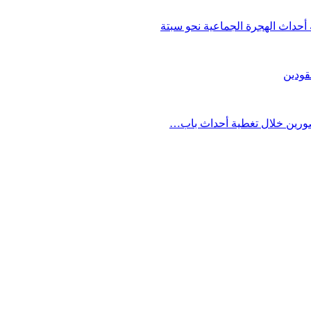
حداث الهجرة الجماعية نحو سبتة
قودين
مصورين خلال تغطية أحداث باب…