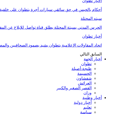
أخبار تطوان
أحكام بالحبس في حق سائقي سيارات أجرة بتطوان على خلفية أ
سبته المحتلة
الحرس المدني بسبتة المحتلة يطلق قناة تواصل للإبلاغ عن المف
أخبار تطوان
اتحاد المقاولات الإعلامية بتطوان يشيد بصمود الصحافيين وال
السابق
التالي
أخبار الجهة
تطوان
طنجة-أصيلة
الحسيمة
شفشاون
العرائش
القصر الصغير والكبير
وزان
أخبار وطنية
أخبار دولية
تعليم
سياسة