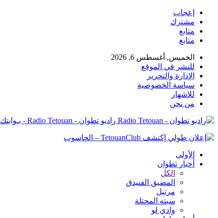
إعجاب
مشترك
متابع
متابع
الخميس, أغسطس 6, 2026
للنشر في الموقع
الإدارة والتحرير
سياسة الخصوصية
للإشهار
من نحن
راديو تطوان - Radio Tetouan - بـوابتك نـحو الخبر
الأولى
أخبار تطوان
الكل
المضيق الفنيدق
مرتيل
سبته المحتلة
وادي لو