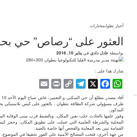
أخبار تطوان
مختارات
العثور على “رصاص” حي بحاو
بواسطة
عادل دادي
في
يناير 10, 2016
شارك هذا على :
Email
Print
Telegram
Copy
Facebook
WhatsApp
X
Link
المذكور.
وفور علمها بالحادث حلت بعين المكان، وبالضبط قرب مبنى الوقاية المدن
القمامة تبين بعد المعاينة والفحص أنها خاصة بالصيد.
من جهة أخرى، فتحت المصالح الأمنية على الفور تحقيقا في الموضوع، 