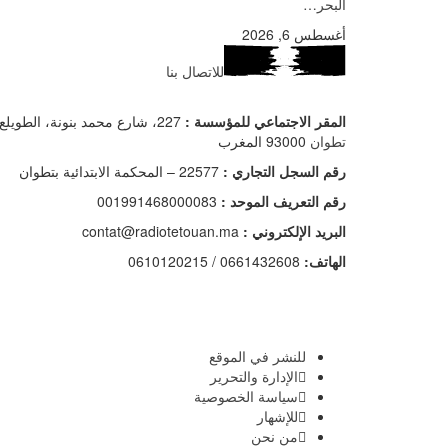
البحر…
أغسطس 6, 2026
للاتصال بنا
المقر الاجتماعي للمؤسسة :
227، شارع محمد بنونة، الطويلع –
تطوان
93000 المغرب
رقم السجل التجاري :
22577 – المحكمة الابتدائية بتطوان
رقم التعريف الموحد :
001991468000083
البريد الإلكتروني :
contat@radiotetouan.ma
الهاتف:
0661432608 / 0610120215
للنشر في الموقع
الإدارة والتحرير
سياسة الخصوصية
للإشهار
من نحن