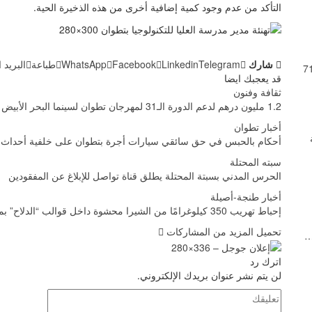
التأكد من عدم وجود كمية إضافية أخرى من هذه الذخيرة الحية.
شارك
Telegram
Linkedin
Facebook
WhatsApp
طباعة
البريد 
قد يعجبك ايضا
ثقافة وفنون
1.2 مليون درهم لدعم الدورة الـ31 لمهرجان تطوان لسينما البحر الأبيض المتوسط
أخبار تطوان
حة
أحكام بالحبس في حق سائقي سيارات أجرة بتطوان على خلفية أحداث ال
سبته المحتلة
الحرس المدني بسبتة المحتلة يطلق قناة تواصل للإبلاغ عن المفقودين
أخبار طنجة-أصيلة
إحباط تهريب 350 كيلوغرامًا من الشيرا محشوة داخل قوالب “الدلاح” بميناء طنجة
تحميل المزيد من المشاركات
…
اترك رد
لن يتم نشر عنوان بريدك الإلكتروني.