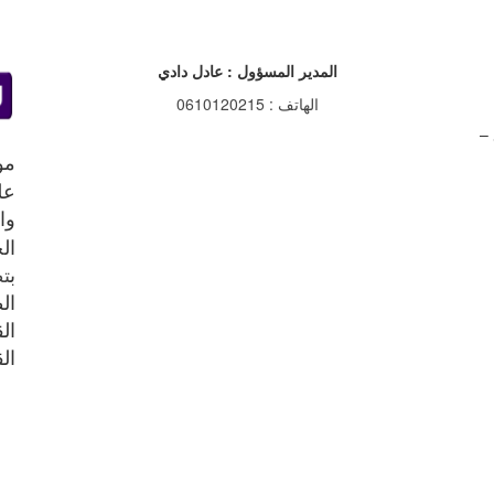
المدير المسؤول : عادل دادي
الهاتف : 0610120215
مو
عل
وا
الح
ب
ت
القانون