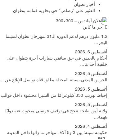
أخبار تطوان
العثور على “رصاص” حي بحاوية قمامة بتطوان
آخر ما كاين
1.2 مليون درهم لدعم الدورة الـ31 لمهرجان تطوان لسينما
البحر…
أغسطس 6, 2026
أحكام بالحبس في حق سائقي سيارات أجرة بتطوان على
خلفية أحداث…
أغسطس 5, 2026
الحرس المدني بسبتة المحتلة يطلق قناة تواصل للإبلاغ عن…
أغسطس 5, 2026
إحباط تهريب 350 كيلوغرامًا من الشيرا محشوة داخل قوالب…
أغسطس 5, 2026
ولاية أمن طنجة تنجح في توقيف فرنسي مبحوث عنه دوليًا
بتهمة…
أغسطس 4, 2026
حكومة سبتة: بين 3 و5 آلاف مهاجر ما زالوا داخل المدينة
و862…