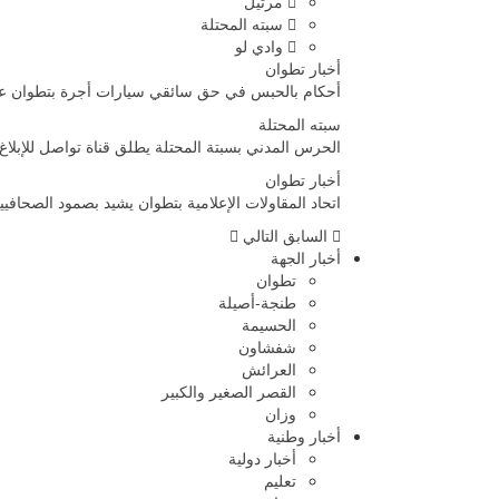
مرتيل
سبته المحتلة
وادي لو
أخبار تطوان
أحكام بالحبس في حق سائقي سيارات أجرة بتطوان على
سبته المحتلة
الحرس المدني بسبتة المحتلة يطلق قناة تواصل للإبلاغ
أخبار تطوان
اتحاد المقاولات الإعلامية بتطوان يشيد بصمود الصحا
السابق
التالي
أخبار الجهة
تطوان
طنجة-أصيلة
الحسيمة
شفشاون
العرائش
القصر الصغير والكبير
وزان
أخبار وطنية
أخبار دولية
تعليم