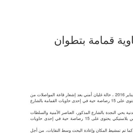
ية قمامة بتطوان
أفاد مصدر مطلع أن حي السكنى و التعمير، عاش صباح اليوم الأحد 10 يناير 2016 ، حالة غليان أمني بعد إشعار قاعة المواصلات من
طرف مسؤولي شركة النظافة بتطوان ، بالعثور على كيس بلاستيكي يحتوى على 15 رصاصة حية في إحدى حاويات القمامة بالشارع
ية بحي النجدة بالشارع المذكور، العناصر الأمنية والسلطات
المحلية والشرطة العلمية التي عملت على تطويق المكان، وحجز كيس بلاستيكي يحتوى على 15 رصاصة حية في إحدى حاويات
كما تم تمشيط المكان وإعادة البحث وسط النفايات، من أجل