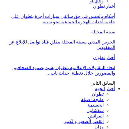
وادي لو
أخبار تطوان
أحكام بالحبس في حق سائقي سيارات أجرة بتطوان على
خلفية أحداث الهجرة الجماعية نحو سبتة
سبته المحتلة
الحرس المدني بسبتة المحتلة يطلق قناة تواصل للإبلاغ عن
المفقودين
أخبار تطوان
اتحاد المقاولات الإعلامية بتطوان يشيد بصمود الصحافيين
والمصورين خلال تغطية أحداث باب…
السابق
التالي
أخبار الجهة
تطوان
طنجة-أصيلة
الحسيمة
شفشاون
العرائش
القصر الصغير والكبير
وزان