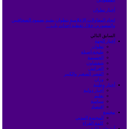
أخبار تطوان
اتحاد المقاولات الإعلامية بتطوان يشيد بصمود الصحافيين
والمصورين خلال تغطية أحداث باب…
السابق
التالي
أخبار الجهة
تطوان
طنجة-أصيلة
الحسيمة
شفشاون
العرائش
القصر الصغير والكبير
وزان
أخبار وطنية
أخبار دولية
تعليم
سياسة
اقتصاد
مجتمع
المجتمع المدني
كلمة القراء
أنشطة ملكية