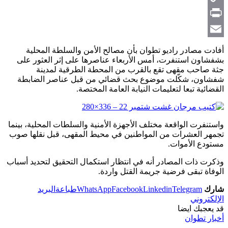
Copy
Link
Print
Email
أفادت مصادر راديو تطوان بأن مصالح الأمن والسلطة المحلية
بشفشاون استنفرت، أمس الأربعاء عناصرها على إثر العثور على
جثة صاحب مقهى تقع بالقرب من المحطة الطرقية لمدينة
شفشاون، شكّلت موضوع بحث قضائي من قبل عناصر الضابطة
القضائية تبعا لتعليمات النيابة العامة المختصة.
واستنفرت الواقعة مختلف الأجهزة الأمنية والسلطات المحلية، بينما
تجمهر العشرات من المواطنين في محيط المقهى، قبل نقلها صوب
مستودع الأموات.
وذكرت ذات المصادر أنه في انتظار استكمال التحقيق لتحديد أسباب
الوفاة تبقى فرضية جريمة القتل واردة.
شارك
Telegram
Linkedin
Facebook
WhatsApp
طباعة
البريد
الإلكتروني
قد يعجبك ايضا
أخبار تطوان