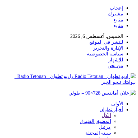
إعجاب
مشترك
متابع
متابع
الخميس, أغسطس 6, 2026
للنشر في الموقع
الإدارة والتحرير
سياسة الخصوصية
للإشهار
من نحن
راديو تطوان - Radio Tetouan -
بـوابتك نـحو الخبر
الأولى
أخبار تطوان
الكل
المضيق الفنيدق
مرتيل
سبته المحتلة