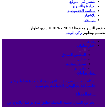
للنشر في الموقع
الإدارة والتحرير
سياسة الخصوصية
للإشهار
من نحن
حقوق النشر محفوظة 2014 - 2026 © راديو تطوان
تصميم وتطوير
ركن الويب
الأولى
أخبار تطوان
الكل
المضيق الفنيدق
مرتيل
سبته المحتلة
وادي لو
أخبار تطوان
أحكام بالحبس في حق سائقي سيارات أجرة بتطوان على
خلفية أحداث الهجرة الجماعية نحو سبتة
سبته المحتلة
الحرس المدني بسبتة المحتلة يطلق قناة تواصل للإبلاغ عن
المفقودين