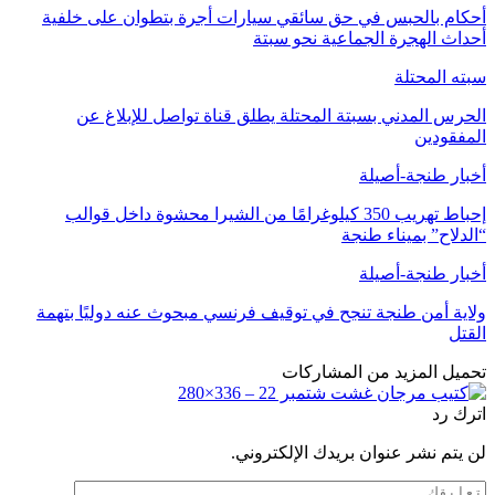
أحكام بالحبس في حق سائقي سيارات أجرة بتطوان على خلفية
أحداث الهجرة الجماعية نحو سبتة
سبته المحتلة
الحرس المدني بسبتة المحتلة يطلق قناة تواصل للإبلاغ عن
المفقودين
أخبار طنجة-أصيلة
إحباط تهريب 350 كيلوغرامًا من الشيرا محشوة داخل قوالب
“الدلاح” بميناء طنجة
أخبار طنجة-أصيلة
ولاية أمن طنجة تنجح في توقيف فرنسي مبحوث عنه دوليًا بتهمة
القتل
تحميل المزيد من المشاركات
اترك رد
لن يتم نشر عنوان بريدك الإلكتروني.