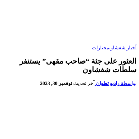
أخبار شفشاون
مختارات
العثور على جثة “صاحب مقهى” يستنفر
سلطات شفشاون
بواسطة
راديو تطوان
آخر تحديث
نوفمبر 30, 2023