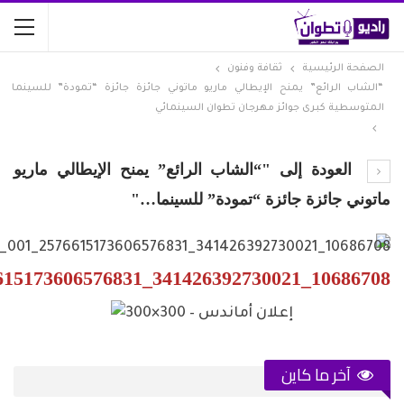
الصفحة الرئيسية
ثقافة وفنون
“الشاب الرائع” يمنح الإيطالي ماريو ماتوني جائزة جائزة “تمودة” للسينما
المتوسطية كبرى جوائز مهرجان تطوان السينمائي
العودة إلى "“الشاب الرائع” يمنح الإيطالي ماريو
ماتوني جائزة جائزة “تمودة” للسينما…"
10686708_341426392730021_2576615173606576831_n_001
آخر ما كاين