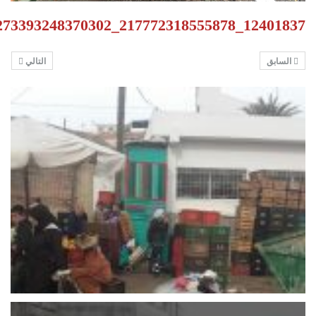
12401837_217772318555878_1660273393248370302_o
السابق
التالي