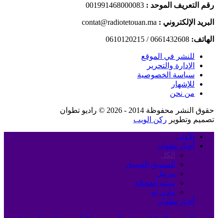
رقم التعريف الموحد :
001991468000083
البريد الإلكتروني :
contat@radiotetouan.ma
الهاتف:
0661432608 / 0610120215
للنشر في الموقع
الإدارة والتحرير
سياسة الخصوصية
للإشهار
من نحن
حقوق النشر محفوظة 2014 - 2026 © راديو تطوان
تصميم وتطوير
ركن الويب
الأولى
أخبار تطوان
الكل
المضيق الفنيدق
مرتيل
سبته المحتلة
وادي لو
أخبار تطوان