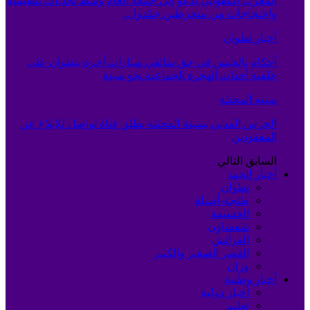
المغرب التطواني يدعو إلى جمعه العام وسط تحديات تنظيمية
واحتجاجات من منخرطين جمّدوا…
أخبار تطوان
أحكام بالحبس في حق سائقي سيارات أجرة بتطوان على
خلفية أحداث الهجرة الجماعية نحو سبتة
سبته المحتلة
الحرس المدني بسبتة المحتلة يطلق قناة تواصل للإبلاغ عن
المفقودين
السابق
التالي
أخبار الجهة
تطوان
طنجة-أصيلة
الحسيمة
شفشاون
العرائش
القصر الصغير والكبير
وزان
أخبار وطنية
أخبار دولية
تعليم