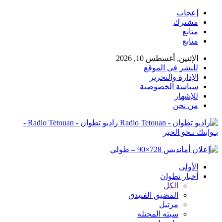
إعجاب
مشترك
متابع
متابع
الإثنين, أغسطس 10, 2026
للنشر في الموقع
الإدارة والتحرير
سياسة الخصوصية
للإشهار
من نحن
راديو تطوان - Radio Tetouan -
بـوابتك نـحو الخبر
الأولى
أخبار تطوان
الكل
المضيق الفنيدق
مرتيل
سبته المحتلة