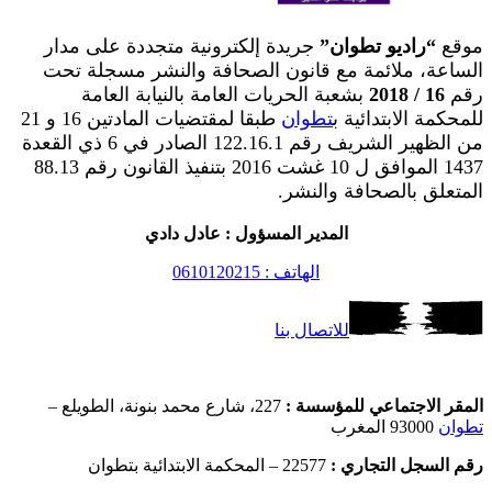
موقع
“راديو تطوان”
جريدة إلكترونية متجددة على مدار
الساعة، ملائمة مع قانون الصحافة والنشر مسجلة تحت
رقم
16 / 2018
بشعبة الحريات العامة بالنيابة العامة
للمحكمة الابتدائية ب
تطوان
طبقا لمقتضيات المادتين 16 و 21
من الظهير الشريف رقم 122.16.1 الصادر في 6 ذي القعدة
1437 الموافق ل 10 غشت 2016 بتنفيذ القانون رقم 88.13
المتعلق بالصحافة والنشر.
المدير المسؤول : عادل دادي
الهاتف : 0610120215
للاتصال بنا
المقر الاجتماعي للمؤسسة :
227، شارع محمد بنونة، الطويلع –
تطوان
93000 المغرب
رقم السجل التجاري :
22577 – المحكمة الابتدائية بتطوان