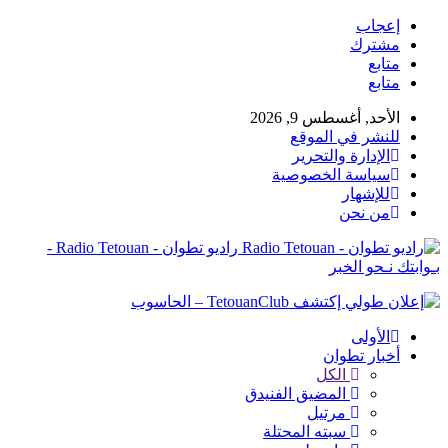
إعجاب
مشترك
متابع
متابع
الأحد, أغسطس 9, 2026
للنشر في الموقع
الإدارة والتحرير
سياسة الخصوصية
للإشهار
من نحن
راديو تطوان - Radio Tetouan -
بـوابتك نـحو الخبر
الأولى
أخبار تطوان
الكل
المضيق الفنيدق
مرتيل
سبته المحتلة