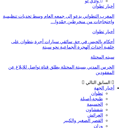
وادي لو
أخبار تطوان
المغرب التطواني يدعو إلى جمعه العام وسط تحديات تنظيمية
واحتجاجات من منخرطين جمّدوا…
أخبار تطوان
أحكام بالحبس في حق سائقي سيارات أجرة بتطوان على
خلفية أحداث الهجرة الجماعية نحو سبتة
سبته المحتلة
الحرس المدني بسبتة المحتلة يطلق قناة تواصل للإبلاغ عن
المفقودين
السابق
التالي
أخبار الجهة
تطوان
طنجة-أصيلة
الحسيمة
شفشاون
العرائش
القصر الصغير والكبير
وزان