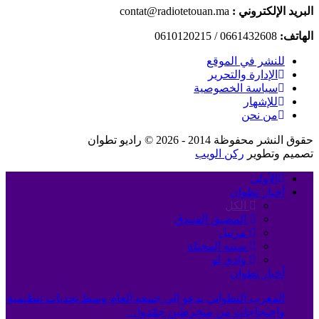
البريد الإلكتروني :
contat@radiotetouan.ma
الهاتف:
0661432608 / 0610120215
للنشر في الموقع
الإدارة والتحرير
سياسة الخصوصية
للإشهار
من نحن
حقوق النشر محفوظة 2014 - 2026 © راديو تطوان
تصميم وتطوير
ركن الويب
الأولى
أخبار تطوان
الكل
المضيق الفنيدق
مرتيل
سبته المحتلة
وادي لو
أخبار تطوان
المغرب التطواني يدعو إلى جمعه العام وسط تحديات تنظيمية
واحتجاجات من منخرطين جمّدوا…