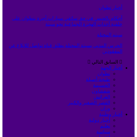
أخبار تطوان
أحكام بالحبس في حق سائقي سيارات أجرة بتطوان على
خلفية أحداث الهجرة الجماعية نحو سبتة
سبته المحتلة
الحرس المدني بسبتة المحتلة يطلق قناة تواصل للإبلاغ عن
المفقودين
السابق
التالي
أخبار الجهة
تطوان
طنجة-أصيلة
الحسيمة
شفشاون
العرائش
القصر الصغير والكبير
وزان
أخبار وطنية
أخبار دولية
تعليم
سياسة