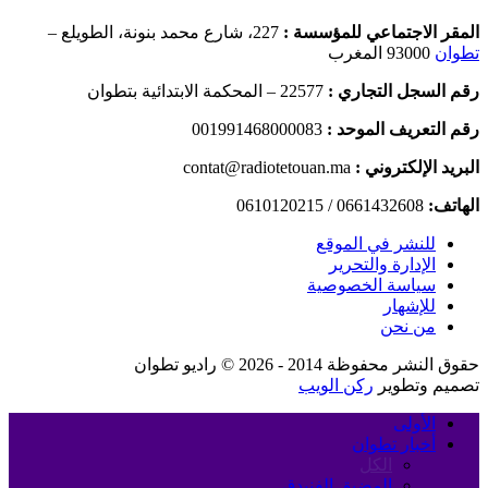
المقر الاجتماعي للمؤسسة :
227، شارع محمد بنونة، الطويلع –
تطوان
93000 المغرب
رقم السجل التجاري :
22577 – المحكمة الابتدائية بتطوان
رقم التعريف الموحد :
001991468000083
البريد الإلكتروني :
contat@radiotetouan.ma
الهاتف:
0661432608 / 0610120215
للنشر في الموقع
الإدارة والتحرير
سياسة الخصوصية
للإشهار
من نحن
حقوق النشر محفوظة 2014 - 2026 © راديو تطوان
تصميم وتطوير
ركن الويب
الأولى
أخبار تطوان
الكل
المضيق الفنيدق