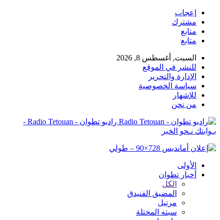
إعجاب
مشترك
متابع
متابع
السبت, أغسطس 8, 2026
للنشر في الموقع
الإدارة والتحرير
سياسة الخصوصية
للإشهار
من نحن
راديو تطوان - Radio Tetouan -
بـوابتك نـحو الخبر
الأولى
أخبار تطوان
الكل
المضيق الفنيدق
مرتيل
سبته المحتلة