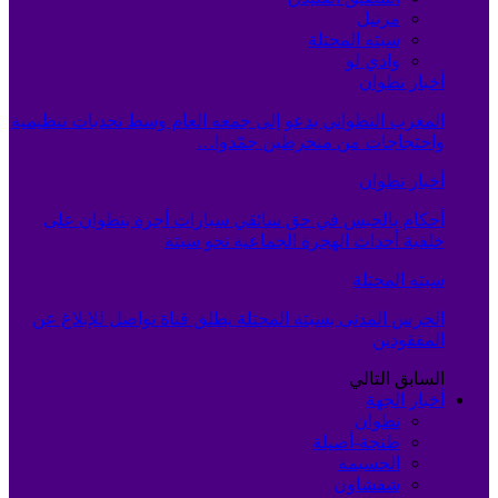
مرتيل
سبته المحتلة
وادي لو
أخبار تطوان
المغرب التطواني يدعو إلى جمعه العام وسط تحديات تنظيمية
واحتجاجات من منخرطين جمّدوا…
أخبار تطوان
أحكام بالحبس في حق سائقي سيارات أجرة بتطوان على
خلفية أحداث الهجرة الجماعية نحو سبتة
سبته المحتلة
الحرس المدني بسبتة المحتلة يطلق قناة تواصل للإبلاغ عن
المفقودين
السابق
التالي
أخبار الجهة
تطوان
طنجة-أصيلة
الحسيمة
شفشاون