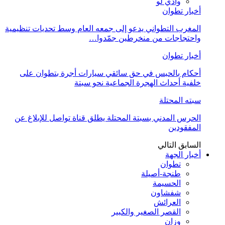
وادي لو
أخبار تطوان
المغرب التطواني يدعو إلى جمعه العام وسط تحديات تنظيمية
واحتجاجات من منخرطين جمّدوا…
أخبار تطوان
أحكام بالحبس في حق سائقي سيارات أجرة بتطوان على
خلفية أحداث الهجرة الجماعية نحو سبتة
سبته المحتلة
الحرس المدني بسبتة المحتلة يطلق قناة تواصل للإبلاغ عن
المفقودين
السابق
التالي
أخبار الجهة
تطوان
طنجة-أصيلة
الحسيمة
شفشاون
العرائش
القصر الصغير والكبير
وزان