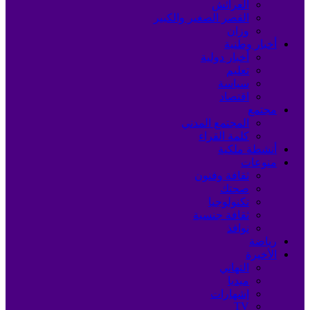
العرائش
القصر الصغير والكبير
وزان
أخبار وطنية
أخبار دولية
تعليم
سياسة
اقتصاد
مجتمع
المجتمع المدني
كلمة القراء
أنشطة ملكية
منوعات
ثقافة وفنون
صحتك
تكنولوجيا
ثقافة جنسية
نوافذ
رياضة
الأخيرة
التهاني
ميديا
إشهارات
TV