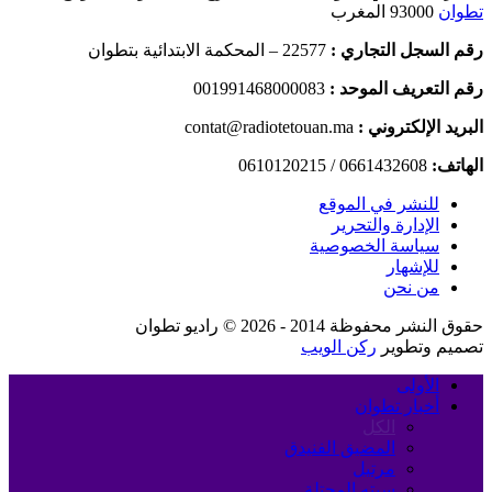
تطوان
93000 المغرب
رقم السجل التجاري :
22577 – المحكمة الابتدائية بتطوان
رقم التعريف الموحد :
001991468000083
البريد الإلكتروني :
contat@radiotetouan.ma
الهاتف:
0661432608 / 0610120215
للنشر في الموقع
الإدارة والتحرير
سياسة الخصوصية
للإشهار
من نحن
حقوق النشر محفوظة 2014 - 2026 © راديو تطوان
تصميم وتطوير
ركن الويب
الأولى
أخبار تطوان
الكل
المضيق الفنيدق
مرتيل
سبته المحتلة