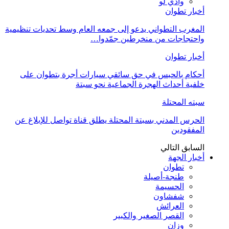
وادي لو
أخبار تطوان
المغرب التطواني يدعو إلى جمعه العام وسط تحديات تنظيمية
واحتجاجات من منخرطين جمّدوا…
أخبار تطوان
أحكام بالحبس في حق سائقي سيارات أجرة بتطوان على
خلفية أحداث الهجرة الجماعية نحو سبتة
سبته المحتلة
الحرس المدني بسبتة المحتلة يطلق قناة تواصل للإبلاغ عن
المفقودين
السابق
التالي
أخبار الجهة
تطوان
طنجة-أصيلة
الحسيمة
شفشاون
العرائش
القصر الصغير والكبير
وزان