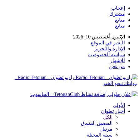
إعجاب
مشترك
متابع
متابع
الإثنين, أغسطس 10, 2026
للنشر في الموقع
الإدارة والتحرير
سياسة الخصوصية
للإشهار
من نحن
راديو تطوان - Radio Tetouan -
بـوابتك نـحو الخبر
الأولى
أخبار تطوان
الكل
المضيق الفنيدق
مرتيل
سبته المحتلة