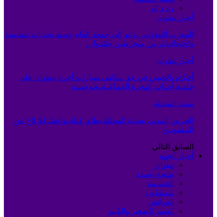
وادي لو
أخبار تطوان
المغرب التطواني يدعو إلى جمعه العام وسط تحديات تنظيمية
واحتجاجات من منخرطين جمّدوا…
أخبار تطوان
أحكام بالحبس في حق سائقي سيارات أجرة بتطوان على
خلفية أحداث الهجرة الجماعية نحو سبتة
سبته المحتلة
الحرس المدني بسبتة المحتلة يطلق قناة تواصل للإبلاغ عن
المفقودين
السابق
التالي
أخبار الجهة
تطوان
طنجة-أصيلة
الحسيمة
شفشاون
العرائش
القصر الصغير والكبير