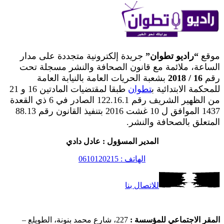
موقع
“راديو تطوان”
جريدة إلكترونية متجددة على مدار
الساعة، ملائمة مع قانون الصحافة والنشر مسجلة تحت
رقم
16 / 2018
بشعبة الحريات العامة بالنيابة العامة
للمحكمة الابتدائية ب
تطوان
طبقا لمقتضيات المادتين 16 و 21
من الظهير الشريف رقم 122.16.1 الصادر في 6 ذي القعدة
1437 الموافق ل 10 غشت 2016 بتنفيذ القانون رقم 88.13
المتعلق بالصحافة والنشر.
المدير المسؤول : عادل دادي
الهاتف : 0610120215
للاتصال بنا
المقر الاجتماعي للمؤسسة :
227، شارع محمد بنونة، الطويلع –