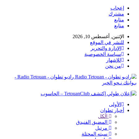
إعجاب
مشترك
متابع
متابع
الإثنين, أغسطس 10, 2026
للنشر في الموقع
الإدارة والتحرير
سياسة الخصوصية
للإشهار
من نحن
راديو تطوان - Radio Tetouan -
بـوابتك نـحو الخبر
الأولى
أخبار تطوان
الكل
المضيق الفنيدق
مرتيل
سبته المحتلة