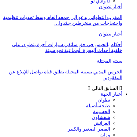
وادي لو
أخبار تطوان
المغرب التطواني يدعو إلى جمعه العام وسط تحديات تنظيمية
واحتجاجات من منخرطين جمّدوا…
أخبار تطوان
أحكام بالحبس في حق سائقي سيارات أجرة بتطوان على
خلفية أحداث الهجرة الجماعية نحو سبتة
سبته المحتلة
الحرس المدني بسبتة المحتلة يطلق قناة تواصل للإبلاغ عن
المفقودين
السابق
التالي
أخبار الجهة
تطوان
طنجة-أصيلة
الحسيمة
شفشاون
العرائش
القصر الصغير والكبير
وزان