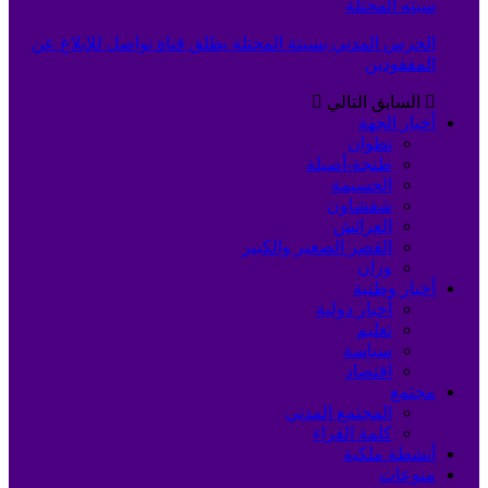
سبته المحتلة
الحرس المدني بسبتة المحتلة يطلق قناة تواصل للإبلاغ عن
المفقودين
السابق
التالي
أخبار الجهة
تطوان
طنجة-أصيلة
الحسيمة
شفشاون
العرائش
القصر الصغير والكبير
وزان
أخبار وطنية
أخبار دولية
تعليم
سياسة
اقتصاد
مجتمع
المجتمع المدني
كلمة القراء
أنشطة ملكية
منوعات