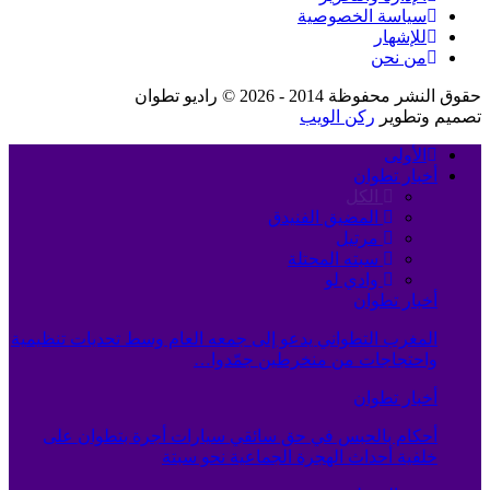
سياسة الخصوصية
للإشهار
من نحن
حقوق النشر محفوظة 2014 - 2026 © راديو تطوان
تصميم وتطوير
ركن الويب
الأولى
أخبار تطوان
الكل
المضيق الفنيدق
مرتيل
سبته المحتلة
وادي لو
أخبار تطوان
المغرب التطواني يدعو إلى جمعه العام وسط تحديات تنظيمية
واحتجاجات من منخرطين جمّدوا…
أخبار تطوان
أحكام بالحبس في حق سائقي سيارات أجرة بتطوان على
خلفية أحداث الهجرة الجماعية نحو سبتة