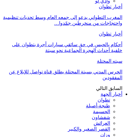
وادي لو
أخبار تطوان
المغرب التطواني يدعو إلى جمعه العام وسط تحديات تنظيمية
واحتجاجات من منخرطين جمّدوا…
أخبار تطوان
أحكام بالحبس في حق سائقي سيارات أجرة بتطوان على
خلفية أحداث الهجرة الجماعية نحو سبتة
سبته المحتلة
الحرس المدني بسبتة المحتلة يطلق قناة تواصل للإبلاغ عن
المفقودين
السابق
التالي
أخبار الجهة
تطوان
طنجة-أصيلة
الحسيمة
شفشاون
العرائش
القصر الصغير والكبير
وزان