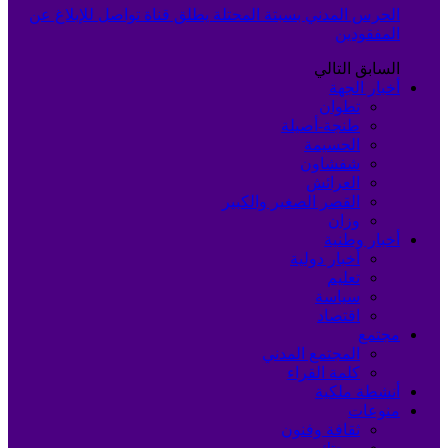
الحرس المدني بسبتة المحتلة يطلق قناة تواصل للإبلاغ عن
المفقودين
السابق
التالي
أخبار الجهة
تطوان
طنجة-أصيلة
الحسيمة
شفشاون
العرائش
القصر الصغير والكبير
وزان
أخبار وطنية
أخبار دولية
تعليم
سياسة
اقتصاد
مجتمع
المجتمع المدني
كلمة القراء
أنشطة ملكية
منوعات
ثقافة وفنون