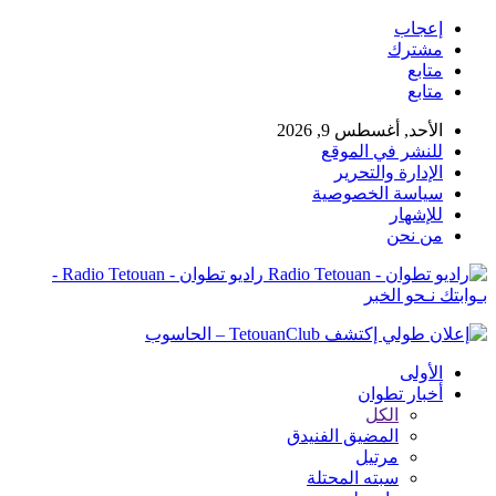
إعجاب
مشترك
متابع
متابع
الأحد, أغسطس 9, 2026
للنشر في الموقع
الإدارة والتحرير
سياسة الخصوصية
للإشهار
من نحن
راديو تطوان - Radio Tetouan -
بـوابتك نـحو الخبر
الأولى
أخبار تطوان
الكل
المضيق الفنيدق
مرتيل
سبته المحتلة