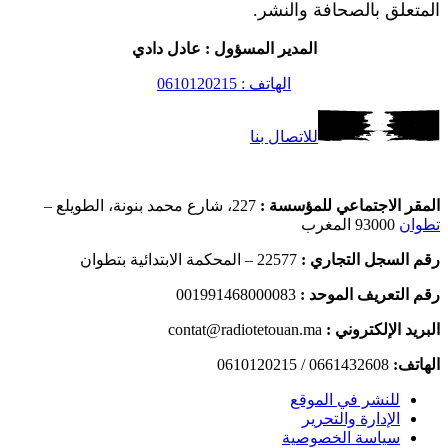
المتعلق بالصحافة والنشر.
المدير المسؤول : عادل دادي
الهاتف : 0610120215
للاتصال بنا
المقر الاجتماعي للمؤسسة :
227، شارع محمد بنونة، الطويلع –
تطوان
93000 المغرب
رقم السجل التجاري :
22577 – المحكمة الابتدائية بتطوان
رقم التعريف الموحد :
001991468000083
البريد الإلكتروني :
contat@radiotetouan.ma
الهاتف:
0661432608 / 0610120215
للنشر في الموقع
الإدارة والتحرير
سياسة الخصوصية