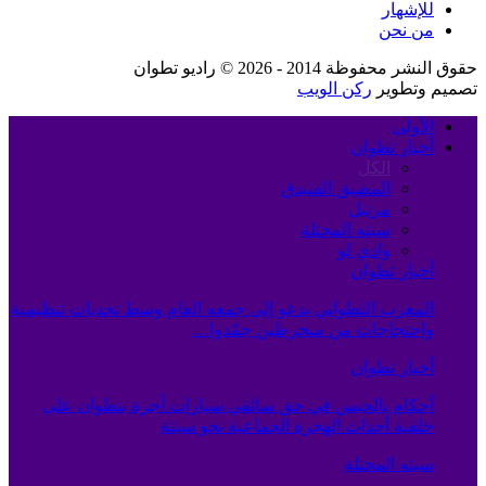
للإشهار
من نحن
حقوق النشر محفوظة 2014 - 2026 © راديو تطوان
تصميم وتطوير
ركن الويب
الأولى
أخبار تطوان
الكل
المضيق الفنيدق
مرتيل
سبته المحتلة
وادي لو
أخبار تطوان
المغرب التطواني يدعو إلى جمعه العام وسط تحديات تنظيمية
واحتجاجات من منخرطين جمّدوا…
أخبار تطوان
أحكام بالحبس في حق سائقي سيارات أجرة بتطوان على
خلفية أحداث الهجرة الجماعية نحو سبتة
سبته المحتلة