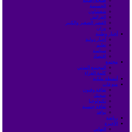
طنجة-أصيلة
الحسيمة
شفشاون
العرائش
القصر الصغير والكبير
وزان
أخبار وطنية
أخبار دولية
تعليم
سياسة
اقتصاد
مجتمع
المجتمع المدني
كلمة القراء
أنشطة ملكية
منوعات
ثقافة وفنون
صحتك
تكنولوجيا
ثقافة جنسية
نوافذ
رياضة
الأخيرة
التهاني