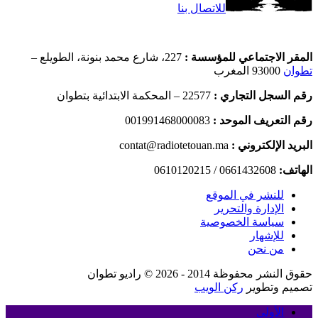
للاتصال بنا
المقر الاجتماعي للمؤسسة :
227، شارع محمد بنونة، الطويلع –
تطوان
93000 المغرب
رقم السجل التجاري :
22577 – المحكمة الابتدائية بتطوان
رقم التعريف الموحد :
001991468000083
البريد الإلكتروني :
contat@radiotetouan.ma
الهاتف:
0661432608 / 0610120215
للنشر في الموقع
الإدارة والتحرير
سياسة الخصوصية
للإشهار
من نحن
حقوق النشر محفوظة 2014 - 2026 © راديو تطوان
تصميم وتطوير
ركن الويب
الأولى