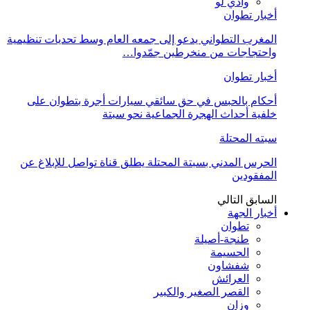
وادي لو
أخبار تطوان
المغرب التطواني يدعو إلى جمعه العام وسط تحديات تنظيمية
واحتجاجات من منخرطين جمّدوا…
أخبار تطوان
أحكام بالحبس في حق سائقي سيارات أجرة بتطوان على
خلفية أحداث الهجرة الجماعية نحو سبتة
سبته المحتلة
الحرس المدني بسبتة المحتلة يطلق قناة تواصل للإبلاغ عن
المفقودين
السابق
التالي
أخبار الجهة
تطوان
طنجة-أصيلة
الحسيمة
شفشاون
العرائش
القصر الصغير والكبير
وزان