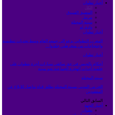
أخبار تطوان
الكل
المضيق الفنيدق
مرتيل
سبته المحتلة
وادي لو
أخبار تطوان
المغرب التطواني يدعو إلى جمعه العام وسط تحديات تنظيمية
واحتجاجات من منخرطين جمّدوا…
أخبار تطوان
أحكام بالحبس في حق سائقي سيارات أجرة بتطوان على
خلفية أحداث الهجرة الجماعية نحو سبتة
سبته المحتلة
الحرس المدني بسبتة المحتلة يطلق قناة تواصل للإبلاغ عن
المفقودين
السابق
التالي
أخبار الجهة
تطوان