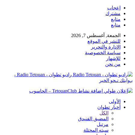
إعجاب
مشترك
متابع
متابع
الجمعة, أغسطس 7, 2026
للنشر في الموقع
الإدارة والتحرير
سياسة الخصوصية
للإشهار
من نحن
راديو تطوان - Radio Tetouan -
بـوابتك نـحو الخبر
الأولى
أخبار تطوان
الكل
المضيق الفنيدق
مرتيل
سبته المحتلة