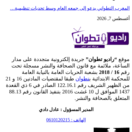
المغرب التطواني يدعو إلى جمعه العام وسط تحديات تنظيمية…
أغسطس 7, 2026
موقع
“راديو تطوان”
جريدة إلكترونية متجددة على مدار
الساعة، ملائمة مع قانون الصحافة والنشر مسجلة تحت
رقم
16 / 2018
بشعبة الحريات العامة بالنيابة العامة
للمحكمة الابتدائية ب
تطوان
طبقا لمقتضيات المادتين 16 و 21
من الظهير الشريف رقم 122.16.1 الصادر في 6 ذي القعدة
1437 الموافق ل 10 غشت 2016 بتنفيذ القانون رقم 88.13
المتعلق بالصحافة والنشر.
المدير المسؤول : عادل دادي
الهاتف : 0610120215