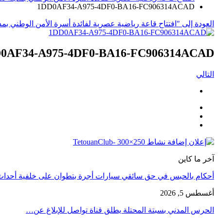
1DD0AF34-A975-4DF0-BA16-FC906314ACAD
العودة إلى "افتتاح قاعة رياضية عصرية لفائدة أسرة الأمن الوطني بمد
0AF34-A975-4DF0-BA16-FC906314ACAD
التالي
آخر ما كاين
أحكام بالحبس في حق سائقي سيارات أجرة بتطوان على خلفية أحدا
أغسطس 5, 2026
الحرس المدني بسبتة المحتلة يطلق قناة تواصل للإبلاغ عن…