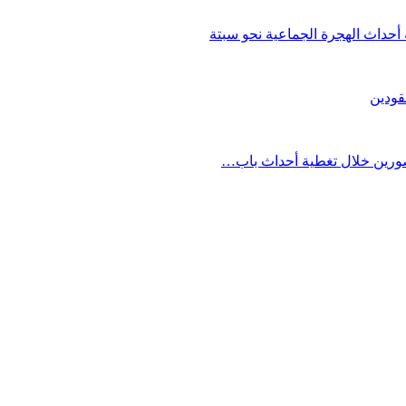
حداث الهجرة الجماعية نحو سبتة
قودين
مصورين خلال تغطية أحداث باب…