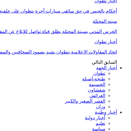
أخبار تطوان
أحكام بالحبس في حق سائقي سيارات أجرة بتطوان على خلفية أ
سبته المحتلة
الحرس المدني بسبتة المحتلة يطلق قناة تواصل للإبلاغ عن المف
أخبار تطوان
اتحاد المقاولات الإعلامية بتطوان يشيد بصمود الصحافيين وال
السابق
التالي
أخبار الجهة
تطوان
طنجة-أصيلة
الحسيمة
شفشاون
العرائش
القصر الصغير والكبير
وزان
أخبار وطنية
أخبار دولية
تعليم
سياسة