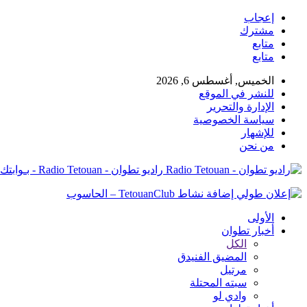
إعجاب
مشترك
متابع
متابع
الخميس, أغسطس 6, 2026
للنشر في الموقع
الإدارة والتحرير
سياسة الخصوصية
للإشهار
من نحن
راديو تطوان - Radio Tetouan - بـوابتك نـحو الخبر
الأولى
أخبار تطوان
الكل
المضيق الفنيدق
مرتيل
سبته المحتلة
وادي لو