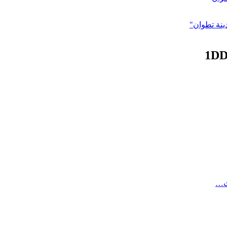
ينة تطوان"
1DD
ث…